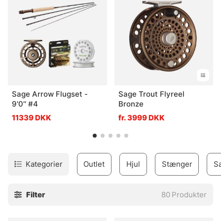
Sage Arrow Flugset -
Sage Trout Flyreel
9'0'' #4
Bronze
11339 DKK
fr. 3999 DKK
Kategorier
Outlet
Hjul
Stænger
S
Filter
80
Produkter