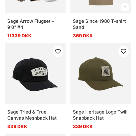
Sage Arrow Flugset -
Sage Since 1980 T-shirt
9'0'' #4
Sand
11339 DKK
369 DKK
Sage Tried & True
Sage Heritage Logo Twill
Canvas Meshback Hat
Snapback Hat
339 DKK
339 DKK