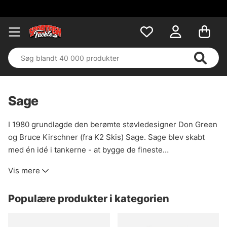
Sage
I 1980 grundlagde den berømte støvledesigner Don Green
og Bruce Kirschner (fra K2 Skis) Sage. Sage blev skabt
med én idé i tankerne - at bygge de fineste
fluefiskeriprodukter i verden! Ved at bruge innovative
Vis mere
ideer, materialer i verdensklasse og mange års erfaring
revolutionerede Don fluefiskerverdenen med sine
Populære produkter i kategorien
produkter. Sages produkter står stadig for absolut
premium kvalitet i dag.