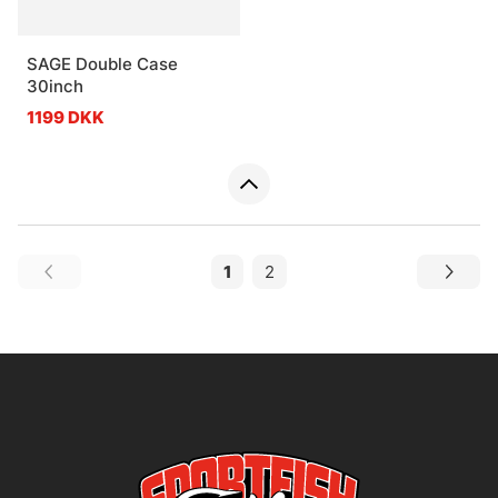
SAGE Double Case
30inch
1199 DKK
1
2