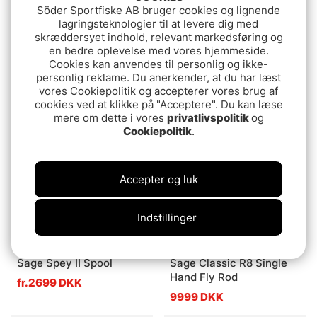
Söder Sportfiske AB bruger cookies og lignende
lagringsteknologier til at levere dig med
skræddersyet indhold, relevant markedsføring og
en bedre oplevelse med vores hjemmeside.
Sage Arrow Single Hand
Sage ESN Fly reel
Cookies kan anvendes til personlig og ikke-
Fly Rod
Stealth
personlig reklame. Du anerkender, at du har læst
6999 DKK
4499 DKK
vores Cookiepolitik og accepterer vores brug af
cookies ved at klikke på "Acceptere". Du kan læse
mere om dette i vores
privatlivspolitik
og
Cookiepolitik
.
Accepter og luk
Indstillinger
Sage Spey II Spool
Sage Classic R8 Single
Hand Fly Rod
fr.2699 DKK
9999 DKK