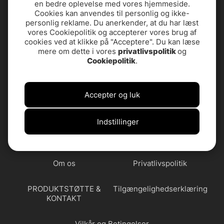
en bedre oplevelse med vores hjemmeside.
Cookies kan anvendes til personlig og ikke-
personlig reklame. Du anerkender, at du har læst
vores Cookiepolitik og accepterer vores brug af
cookies ved at klikke på "Acceptere". Du kan læse
mere om dette i vores
privatlivspolitik
og
Cookiepolitik
.
Accepter og luk
Indstillinger
Butikken i Stockholm
Ofte stillede
spørgsmål
Om os
Privatlivspolitik
PRODUKTSTØTTE &
Tilgængelighedserklæring
KONTAKT
Vilkår og Betingelser