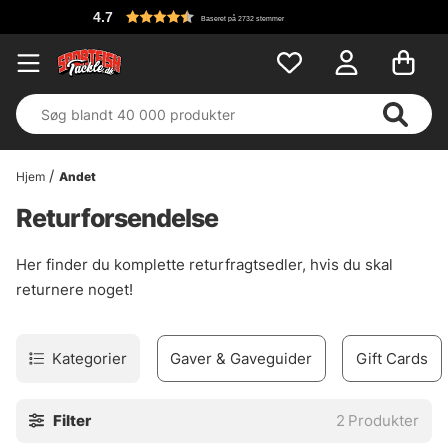
4.7
Baseret på 2732 stemmer
Hjem
Andet
Returforsendelse
Her finder du komplette returfragtsedler, hvis du skal
returnere noget!
Kategorier
Gaver & Gaveguider
Gift Cards
Filter
2
Produkter