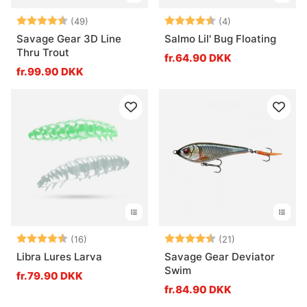
Vurdering:
4.9 ud af 5 stjerner
Vurdering:
4.8 ud af 5 stje
(49)
(4)
Savage Gear 3D Line
Salmo Lil' Bug Floating
Thru Trout
fr.64.90 DKK
fr.99.90 DKK
Vurdering:
4.6 ud af 5 stjerner
Vurdering:
4.3 ud af 5 stj
(16)
(21)
Libra Lures Larva
Savage Gear Deviator
Swim
fr.79.90 DKK
fr.84.90 DKK