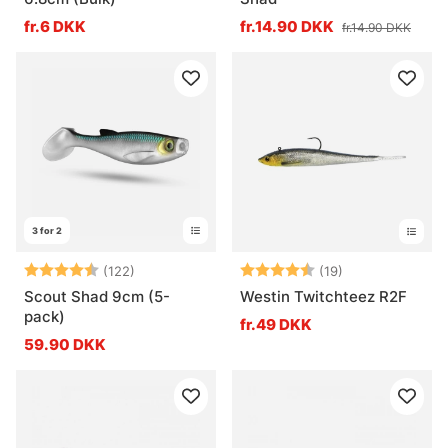
fr.6 DKK
fr.14.90 DKK
fr.14.90 DKK
3 for 2
Vurdering:
4.5 ud af 5 stjerner
Vurdering:
4.3 ud af 5 stj
(122)
(19)
Scout Shad 9cm (5-
Westin Twitchteez R2F
pack)
fr.49 DKK
59.90 DKK