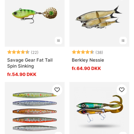
Vurdering:
4.8 ud af 5 stjerner
Vurdering:
4.5 ud af 5 stj
(22)
(38)
Savage Gear Fat Tail
Berkley Nessie
Spin Sinking
fr.64.90 DKK
fr.54.90 DKK