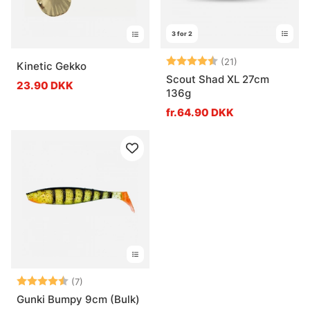
3 for 2
Vurdering:
4.7 ud af 5 stj
(21)
Kinetic Gekko
Scout Shad XL 27cm
23.90 DKK
136g
fr.64.90 DKK
Vurdering:
4.7 ud af 5 stjerner
(7)
Gunki Bumpy 9cm (Bulk)