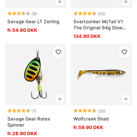
Vurdering:
3.6 ud af 5 stjerner
Vurdering:
4.7 ud af 5 stj
(9)
(55)
Savage Gear LT Zerling
Svartzonker McTail V1
The Original 94g Slow
fr.54.90 DKK
Sink
134.90 DKK
Vurdering:
4.3 ud af 5 stjerner
Vurdering:
4.7 ud af 5 stj
(7)
(20)
Savage Gear Rotex
Wolfcreek Shad
Spinner
fr.59.90 DKK
fr.28.90 DKK