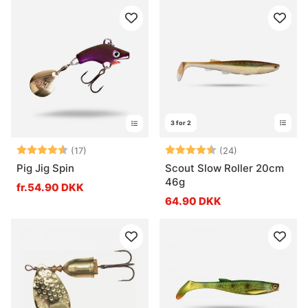
3 for 2
Vurdering:
4.7 ud af 5 stjerner
Vurdering:
4.7 ud af 5 stj
(17)
(24)
Pig Jig Spin
Scout Slow Roller 20cm
46g
fr.54.90 DKK
64.90 DKK