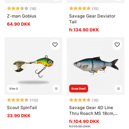
Vurdering:
3.7 ud af 5 stjerner
Vurdering:
5.0 ud af 5 stj
(16)
(15)
Z-man Gobius
Savage Gear Deviator
Tail
64.90 DKK
fr.134.90 DKK
3 for 2
Great Deal!
Vurdering:
4.4 ud af 5 stjerner
Vurdering:
4.8 ud af 5 stj
(110)
(16)
Scout SpinTail
Savage Gear 4D Line
Thru Roach MS 18cm,
33.90 DKK
86g
fr.104.90 DKK
fr.119.90 DKK