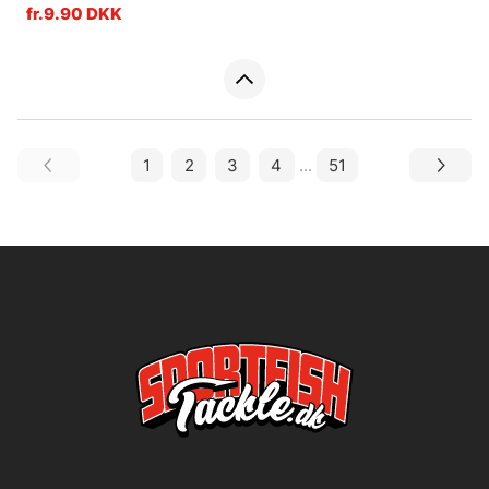
fr.9.90 DKK
1
2
3
4
...
51