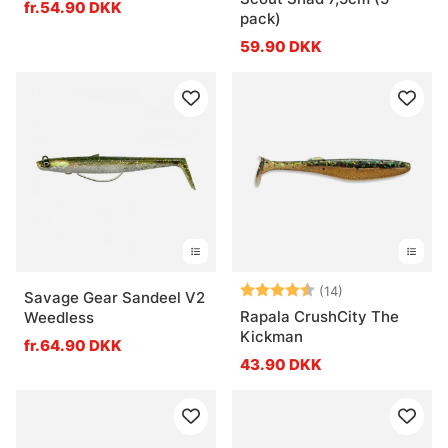
fr.54.90 DKK
pack)
59.90 DKK
Vurdering:
4.4 ud af 5 stj
(14)
Savage Gear Sandeel V2
Rapala CrushCity The
Weedless
Kickman
fr.64.90 DKK
43.90 DKK