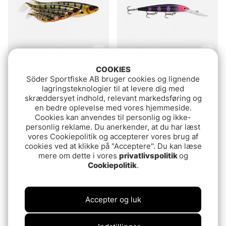
COOKIES
Vurdering:
4.6 ud af 5 stjerner
Vurdering:
5.0 ud af 5 stje
(64)
(4)
Söder Sportfiske AB bruger cookies og lignende
Westin ShadTeez (1pc)
Rapala Down Deep
lagringsteknologier til at levere dig med
Husky Jerk 14cm
fr.10.90 DKK
skræddersyet indhold, relevant markedsføring og
en bedre oplevelse med vores hjemmeside.
114.90 DKK
Cookies kan anvendes til personlig og ikke-
personlig reklame. Du anerkender, at du har læst
vores Cookiepolitik og accepterer vores brug af
cookies ved at klikke på "Acceptere". Du kan læse
mere om dette i vores
privatlivspolitik
og
Cookiepolitik
.
Accepter og luk
3 for 2