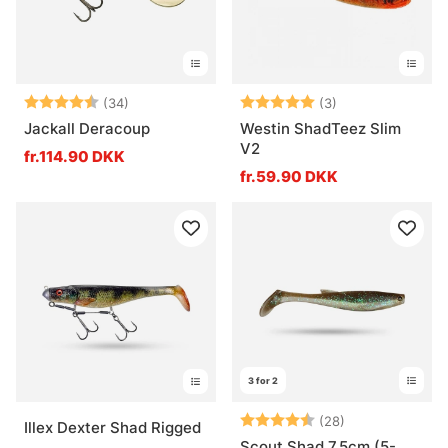
Vurdering:
4.8 ud af 5 stjerner
Vurdering:
5.0 ud af 5 stje
(34)
(3)
Jackall Deracoup
Westin ShadTeez Slim
V2
fr.114.90 DKK
fr.59.90 DKK
3 for 2
Vurdering:
4.6 ud af 5 stj
(28)
Illex Dexter Shad Rigged
Scout Shad 7,5cm (5-