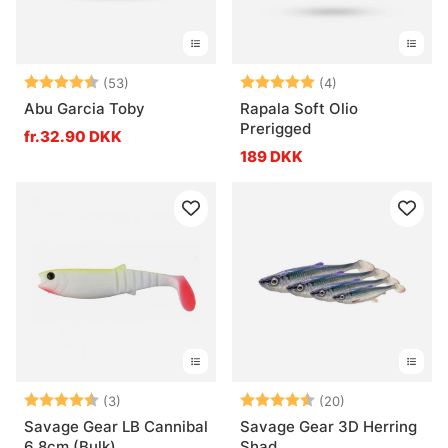
Vurdering:
4.6 ud af 5 stjerner
Vurdering:
5.0 ud af 5 stje
(53)
(4)
Abu Garcia Toby
Rapala Soft Olio
Prerigged
fr.32.90 DKK
189 DKK
Vurdering:
4.7 ud af 5 stjerner
Vurdering:
4.5 ud af 5 stj
(3)
(20)
Savage Gear LB Cannibal
Savage Gear 3D Herring
6.8cm (Bulk)
Shad