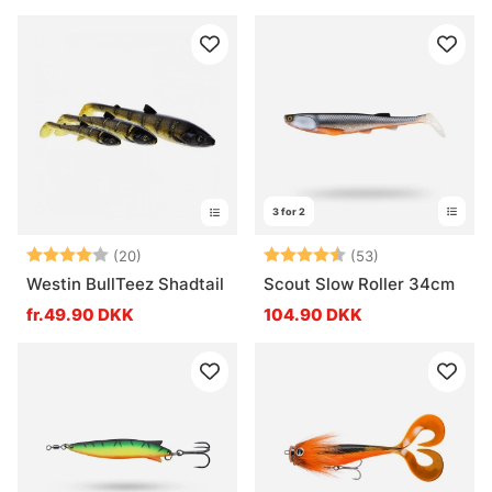
3 for 2
Vurdering:
4.0 ud af 5 stjerner
Vurdering:
4.8 ud af 5 stj
(20)
(53)
Westin BullTeez Shadtail
Scout Slow Roller 34cm
fr.49.90 DKK
104.90 DKK