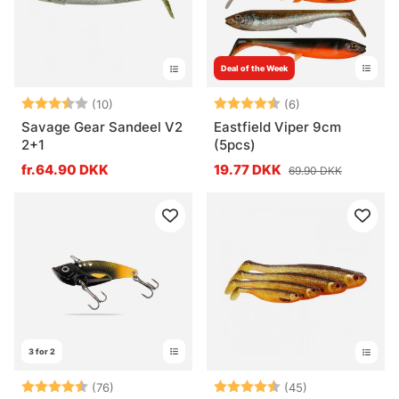
Deal of the Week
Vurdering:
3.6 ud af 5 stjerner
Vurdering:
4.7 ud af 5 stje
(10)
(6)
Savage Gear Sandeel V2
Eastfield Viper 9cm
2+1
(5pcs)
fr.64.90 DKK
19.77 DKK
69.90 DKK
3 for 2
Vurdering:
4.1 ud af 5 stjerner
Vurdering:
4.5 ud af 5 stj
(76)
(45)