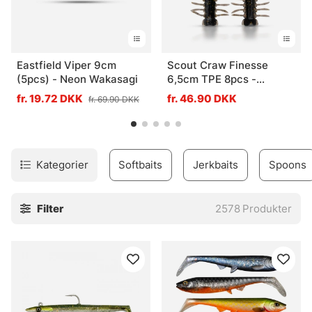
Eastfield Viper 9cm
Scout Craw Finesse
(5pcs) - Neon Wakasagi
6,5cm TPE 8pcs -
Motoroil Glitter
fr. 19.72 DKK
fr. 46.90 DKK
fr. 69.90 DKK
Kategorier
Softbaits
Jerkbaits
Spoons
Filter
2578
Produkter