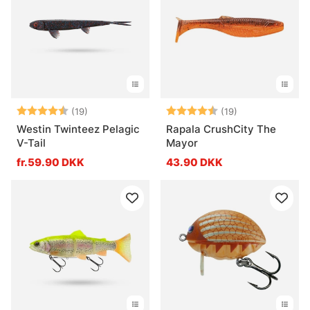
Vurdering:
4.9 ud af 5 stjerner
Vurdering:
4.7 ud af 5 stj
(19)
(19)
Westin Twinteez Pelagic
Rapala CrushCity The
V-Tail
Mayor
fr.59.90 DKK
43.90 DKK