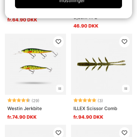
Indstillinger
Vurdering:
4.3 ud af 5 stjerner
Vurdering:
4.8 ud af 5 stj
(23)
(13)
Megabass Dark Sleeper
Scout Craw Finesse
6,5cm TPE
fr.64.90 DKK
46.90 DKK
Vurdering:
4.2 ud af 5 stjerner
Vurdering:
5.0 ud af 5 stje
(29)
(3)
Westin Jerkbite
ILLEX Scissor Comb
fr.74.90 DKK
fr.94.90 DKK