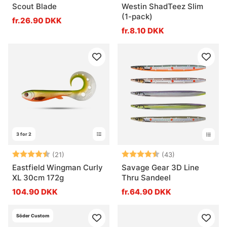
Scout Blade
Westin ShadTeez Slim
(1-pack)
fr.26.90 DKK
fr.8.10 DKK
3 for 2
Vurdering:
4.9 ud af 5 stjerner
Vurdering:
4.8 ud af 5 stj
(21)
(43)
Eastfield Wingman Curly
Savage Gear 3D Line
XL 30cm 172g
Thru Sandeel
104.90 DKK
fr.64.90 DKK
Söder Custom