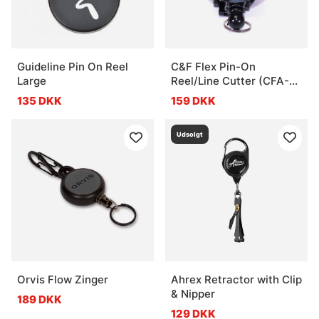
Guideline Pin On Reel
C&F Flex Pin-On
Large
Reel/Line Cutter (CFA-
72/LC)
135 DKK
159 DKK
Udsolgt
Orvis Flow Zinger
Ahrex Retractor with Clip
& Nipper
189 DKK
129 DKK