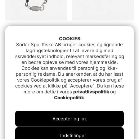
Troutland Leash Recoil
Troutland Retractor
With Magnet
89.90 DKK
COOKIES
54.90 DKK
Söder Sportfiske AB bruger cookies og lignende
lagringsteknologier til at levere dig med
skræddersyet indhold, relevant markedsføring og
en bedre oplevelse med vores hjemmeside.
Cookies kan anvendes til personlig og ikke-
personlig reklame. Du anerkender, at du har læst
vores Cookiepolitik og accepterer vores brug af
cookies ved at klikke på "Acceptere". Du kan læse
mere om dette i vores
privatlivspolitik
og
Cookiepolitik
.
Accepter og luk
C&F 2 in 1
DR Slick Clip-On-Reel
Retractor/Scissors
Silver Steel Cord O-Ring
Indstillinger
449 DKK
99.90 DKK