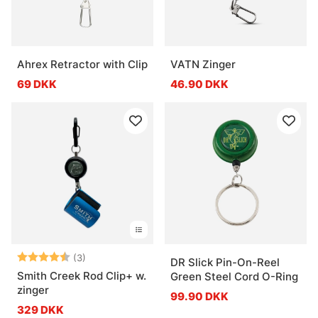
Ahrex Retractor with Clip
VATN Zinger
69 DKK
46.90 DKK
Vurdering:
4.7 ud af 5 stjerner
(3)
DR Slick Pin-On-Reel
Smith Creek Rod Clip+ w.
Green Steel Cord O-Ring
zinger
99.90 DKK
329 DKK