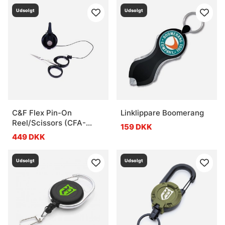
Udsolgt
Udsolgt
C&F Flex Pin-On
Linklippare Boomerang
Reel/Scissors (CFA-
159 DKK
72WS)
449 DKK
Udsolgt
Udsolgt