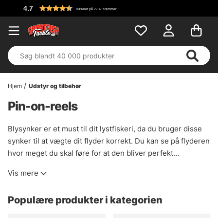
Hjem
Udstyr og tilbehør
Pin-on-reels
Blysynker er et must til dit lystfiskeri, da du bruger disse
synker til at vægte dit flyder korrekt. Du kan se på flyderen
hvor meget du skal føre for at den bliver perfekt
præsenteret samt have minimal modstand mod fisken når
Vis mere
den bider. Disse kommer i forskellige vægte og klippes
nemt til din linje med en tang.
Populære produkter i kategorien