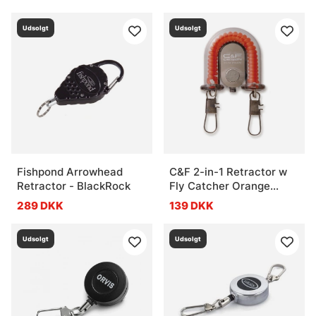
Udsolgt
Udsolgt
Fishpond Arrowhead
C&F 2-in-1 Retractor w
Retractor - BlackRock
Fly Catcher Orange
(CFA-70WF)
289 DKK
139 DKK
Udsolgt
Udsolgt