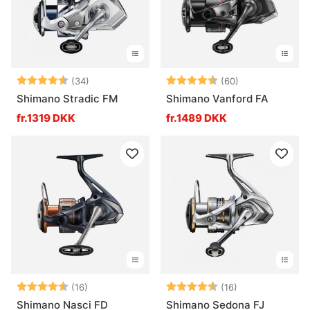
Vurdering:
4.8 ud af 5 stjerner
Vurdering:
4.8 ud af 5 stj
(34)
(60)
Shimano Stradic FM
Shimano Vanford FA
fr.1319 DKK
fr.1489 DKK
Vurdering:
4.8 ud af 5 stjerner
Vurdering:
4.6 ud af 5 stj
(16)
(16)
Shimano Nasci FD
Shimano Sedona FJ