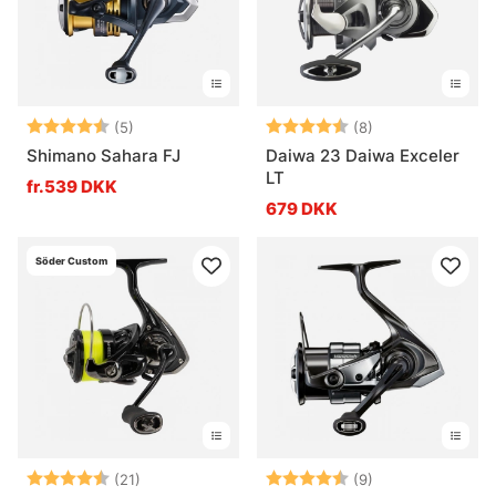
Vurdering:
4.6 ud af 5 stjerner
Vurdering:
4.5 ud af 5 stje
(5)
(8)
Shimano Sahara FJ
Daiwa 23 Daiwa Exceler
LT
fr.539 DKK
679 DKK
Söder Custom
Vurdering:
4.4 ud af 5 stjerner
Vurdering:
4.8 ud af 5 stje
(21)
(9)