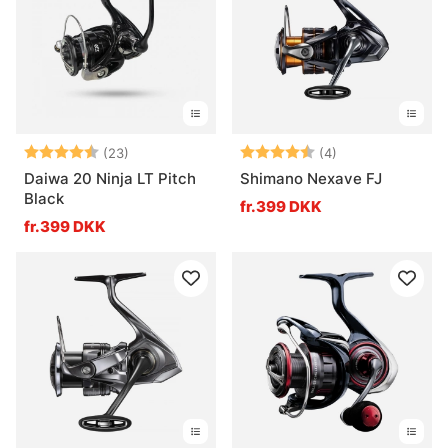
Vurdering:
4.6 ud af 5 stjerner
Vurdering:
4.3 ud af 5 stje
(23)
(4)
Daiwa 20 Ninja LT Pitch
Shimano Nexave FJ
Black
fr.399 DKK
fr.399 DKK