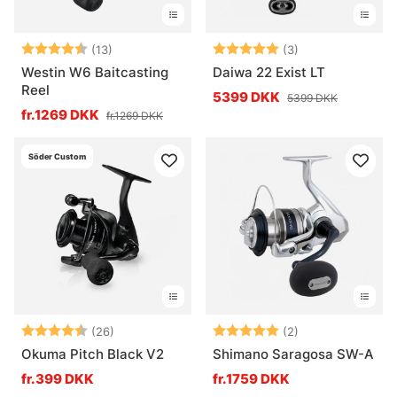
Vurdering:
4.8 ud af 5 stjerner
Vurdering:
5.0 ud af 5 stje
(13)
(3)
Westin W6 Baitcasting
Daiwa 22 Exist LT
Reel
5399 DKK
5399 DKK
fr.1269 DKK
fr.1269 DKK
Söder Custom
Vurdering:
4.6 ud af 5 stjerner
Vurdering:
5.0 ud af 5 stje
(26)
(2)
Okuma Pitch Black V2
Shimano Saragosa SW-A
fr.399 DKK
fr.1759 DKK