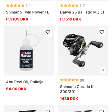
Vurdering:
4.6 ud af 5 stjerner
Vurdering:
4.9 ud af 5 stj
(10)
(17)
Shimano Twin Power FE
Daiwa 25 Ballistic MQ LT
fr.3109 DKK
fr.1519 DKK
Vurdering:
5.0 ud af 5 stje
(8)
Abu Reel Oil, Rullolja
Shimano Curado K
54.90 DKK
300/301
1489 DKK