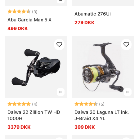
Vurdering:
4.7 ud af 5 stjerner
(3)
Abumatic 276Ui
Abu Garcia Max 5 X
279 DKK
499 DKK
Vurdering:
5.0 ud af 5 stjerner
Vurdering:
4.8 ud af 5 stje
(4)
(5)
Daiwa 22 Zillion TW HD
Daiwa 20 Laguna LT ink.
1000H
J-Braid X4 YL
3379 DKK
399 DKK