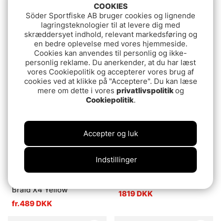
COOKIES
Söder Sportfiske AB bruger cookies og lignende
Vurdering:
4.7 ud af 5 stjerner
Vurdering:
5.0 ud af 5 stje
(3)
(6)
lagringsteknologier til at levere dig med
Shimano 22 SLX 150/151
Daiwa PR
skræddersyet indhold, relevant markedsføring og
en bedre oplevelse med vores hjemmeside.
639 DKK
359 DKK
Cookies kan anvendes til personlig og ikke-
personlig reklame. Du anerkender, at du har læst
vores Cookiepolitik og accepterer vores brug af
cookies ved at klikke på "Acceptere". Du kan læse
mere om dette i vores
privatlivspolitik
og
Cookiepolitik
.
Accepter og luk
Indstillinger
Vurdering:
4.8 ud af 5 stjerner
Vurdering:
5.0 ud af 5 stje
(14)
(8)
Daiwa 23 Ninja ink. J-
Daiwa Tatula TWS 300
Braid X4 Yellow
1819 DKK
fr.489 DKK