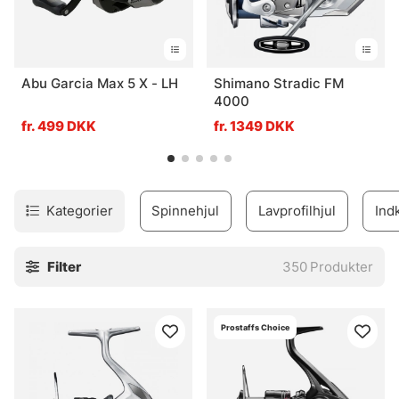
Abu Garcia Max 5 X - LH
Shimano Stradic FM
4000
fr. 499 DKK
fr. 1349 DKK
Kategorier
Spinnehjul
Lavprofilhjul
Ind
Filter
350
Produkter
Prostaffs Choice