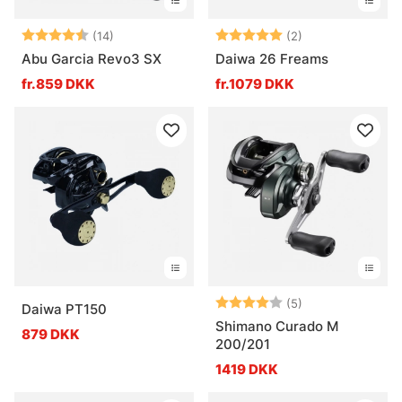
Vurdering:
4.8 ud af 5 stjerner
Vurdering:
5.0 ud af 5 stje
(14)
(2)
Abu Garcia Revo3 SX
Daiwa 26 Freams
fr.859 DKK
fr.1079 DKK
Vurdering:
4.0 ud af 5 stje
(5)
Daiwa PT150
Shimano Curado M
879 DKK
200/201
1419 DKK