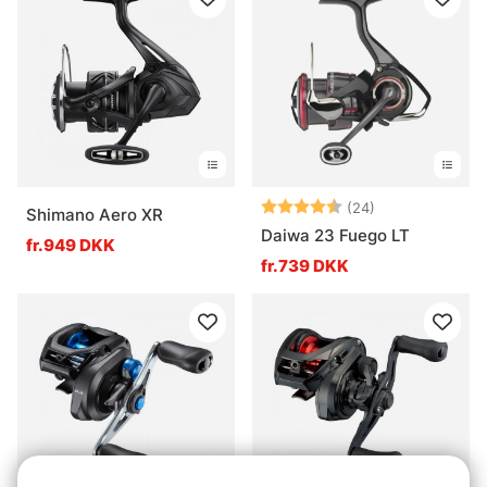
Vurdering:
4.6 ud af 5 stj
(24)
Shimano Aero XR
Daiwa 23 Fuego LT
fr.949 DKK
fr.739 DKK