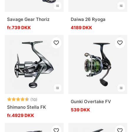
Savage Gear Thoriz
Daiwa 26 Ryoga
fr.739 DKK
4189 DKK
Vurdering:
4.6 ud af 5 stjerner
(10)
Gunki Overtake FV
Shimano Stella FK
539 DKK
fr.4929 DKK