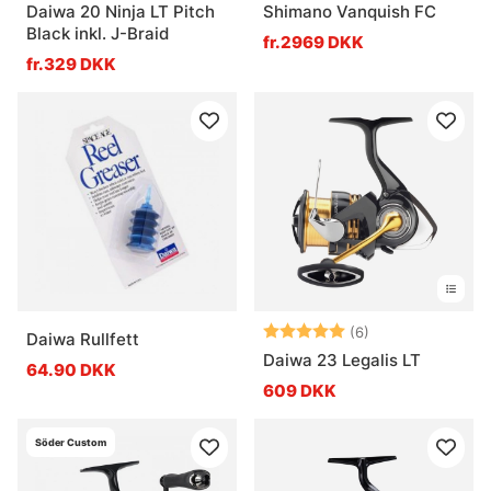
Daiwa 20 Ninja LT Pitch
Shimano Vanquish FC
Black inkl. J-Braid
fr.2969 DKK
fr.329 DKK
Vurdering:
5.0 ud af 5 stje
(6)
Daiwa Rullfett
Daiwa 23 Legalis LT
64.90 DKK
609 DKK
Söder Custom