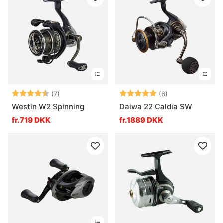
Vurdering:
4.6 ud af 5 stjerner
Vurdering:
5.0 ud af 5 stje
(7)
(6)
Westin W2 Spinning
Daiwa 22 Caldia SW
fr.719 DKK
fr.1889 DKK