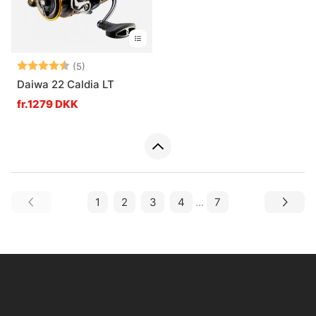
Vurdering:
4.4 ud af 5 stjerner
(5)
Daiwa 22 Caldia LT
fr.1279 DKK
1
2
3
4
...
7