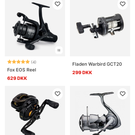
Vurdering:
5.0 ud af 5 stjerner
(4)
Fladen Warbird GCT20
Fox EOS Reel
299 DKK
629 DKK