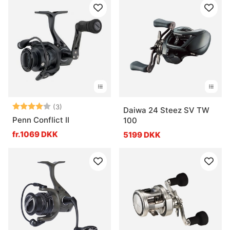
Vurdering:
4.0 ud af 5 stjerner
(3)
Daiwa 24 Steez SV TW
Penn Conflict II
100
fr.1069 DKK
5199 DKK