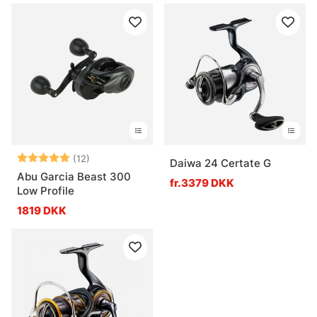
Vurdering:
5.0 ud af 5 stjerner
(12)
Daiwa 24 Certate G
Abu Garcia Beast 300
fr.3379 DKK
Low Profile
1819 DKK