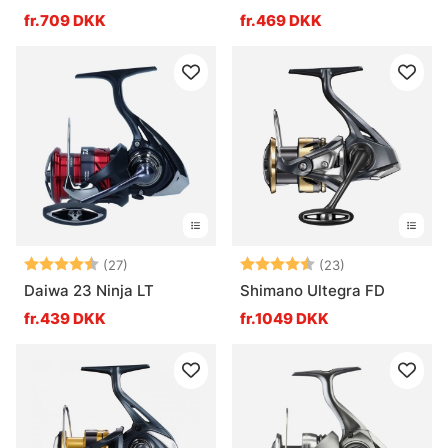
fr.709 DKK
fr.469 DKK
Vurdering:
4.6 ud af 5 stjerner
Vurdering:
4.7 ud af 5 stj
(27)
(23)
Daiwa 23 Ninja LT
Shimano Ultegra FD
fr.439 DKK
fr.1049 DKK