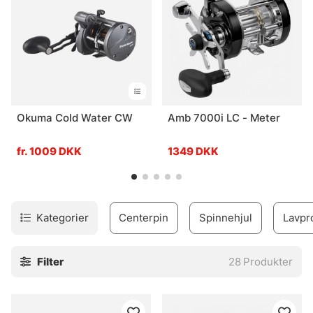
Okuma Cold Water CW
Amb 7000i LC - Meter
fr. 1009 DKK
1349 DKK
Kategorier
Centerpin
Spinnehjul
Lavpro
Filter
28
Produkter