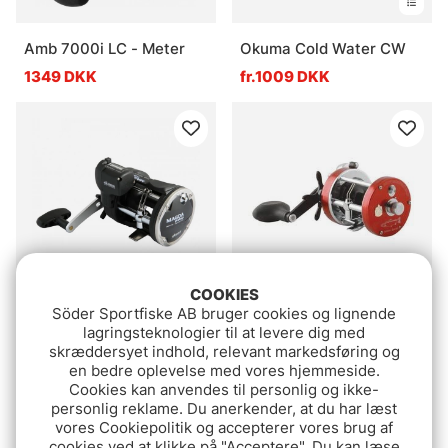
Amb 7000i LC - Meter
Okuma Cold Water CW
1349 DKK
fr.1009 DKK
COOKIES
Söder Sportfiske AB bruger cookies og lignende
Okuma Magda Pro
Ambassadeur 7000i
lagringsteknologier til at levere dig med
20DXT Metric Line
Salmon Special
skræddersyet indhold, relevant markedsføring og
Counter RH Troll 5.1:1
en bedre oplevelse med vores hjemmeside.
569 DKK
1039 DKK
Cookies kan anvendes til personlig og ikke-
personlig reklame. Du anerkender, at du har læst
vores Cookiepolitik og accepterer vores brug af
cookies ved at klikke på "Acceptere". Du kan læse