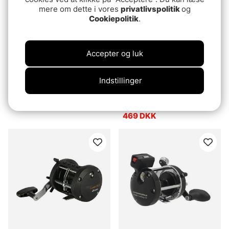
mere om dette i vores
privatlivspolitik
og
Cookiepolitik
.
Accepter og luk
Indstillinger
Hurricane 40 leftvevad
Hurricane 40
högervevad
469 DKK
469 DKK