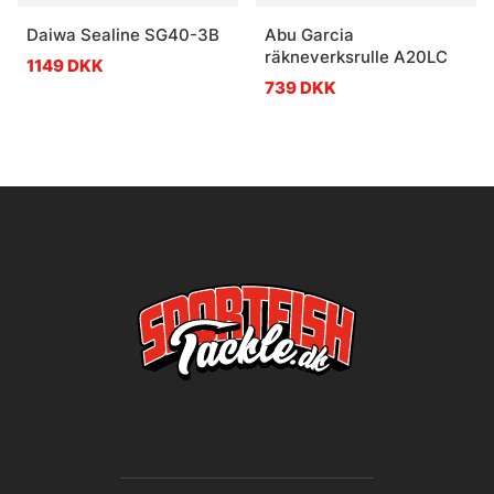
Daiwa Sealine SG40-3B
Abu Garcia
räkneverksrulle A20LC
1149 DKK
739 DKK