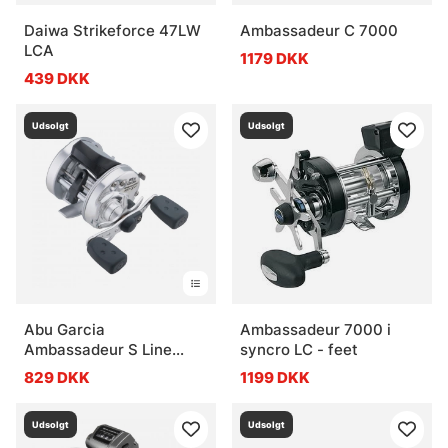
Daiwa Strikeforce 47LW
Ambassadeur C 7000
LCA
1179 DKK
439 DKK
Udsolgt
Udsolgt
Abu Garcia
Ambassadeur 7000 i
Ambassadeur S Line
syncro LC - feet
Counter
829 DKK
1199 DKK
Udsolgt
Udsolgt