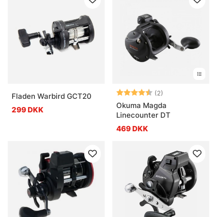
Vurdering:
4.5 ud af 5 stje
(2)
Fladen Warbird GCT20
Okuma Magda
299 DKK
Linecounter DT
469 DKK