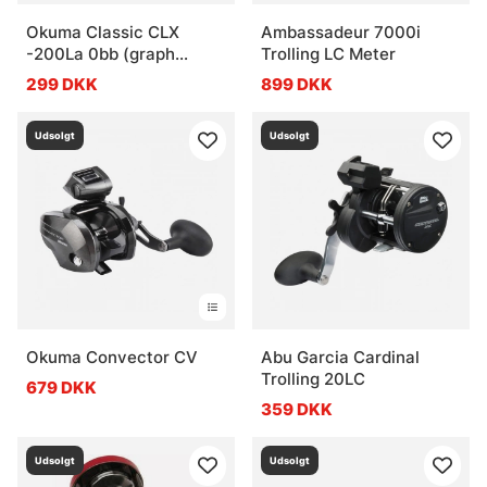
Okuma Classic CLX
Ambassadeur 7000i
-200La 0bb (graph
Trolling LC Meter
spool)
299 DKK
899 DKK
Udsolgt
Udsolgt
Okuma Convector CV
Abu Garcia Cardinal
Trolling 20LC
679 DKK
359 DKK
Udsolgt
Udsolgt