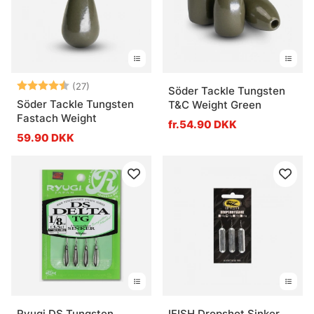
Vurdering:
4.3 ud af 5 stjerner
(27)
Söder Tackle Tungsten
Söder Tackle Tungsten
T&C Weight Green
Fastach Weight
fr.54.90 DKK
59.90 DKK
Ryugi DS Tungsten
IFISH Dropshot Sinker