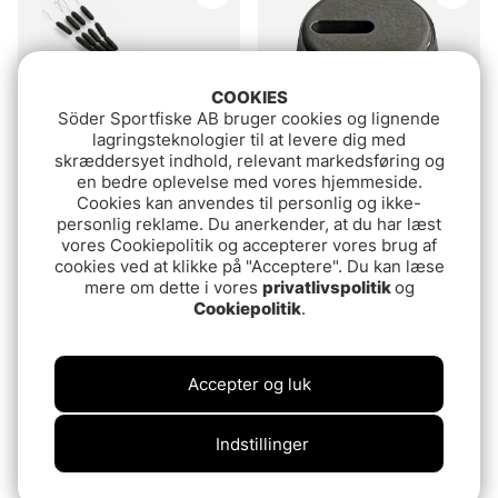
COOKIES
Söder Sportfiske AB bruger cookies og lignende
lagringsteknologier til at levere dig med
skræddersyet indhold, relevant markedsføring og
en bedre oplevelse med vores hjemmeside.
Cookies kan anvendes til personlig og ikke-
Korda Sinkers Small
VMC Refill Tungsten
personlig reklame. Du anerkender, at du har læst
43.90 DKK
fr.59.90 DKK
vores Cookiepolitik og accepterer vores brug af
cookies ved at klikke på "Acceptere". Du kan læse
mere om dette i vores
privatlivspolitik
og
Cookiepolitik
.
Accepter og luk
Indstillinger