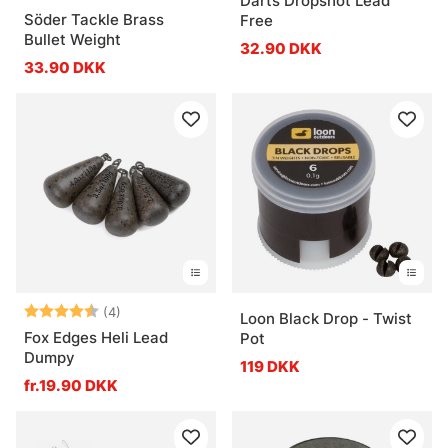
Darts Dropshot Lead
Söder Tackle Brass
Free
Bullet Weight
32.90 DKK
33.90 DKK
Vurdering:
4.5 ud af 5 stjerner
(4)
Loon Black Drop - Twist
Fox Edges Heli Lead
Pot
Dumpy
119 DKK
fr.19.90 DKK