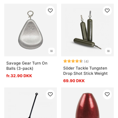
Vurdering:
4.5 ud af 5 stje
(4)
Savage Gear Turn On
Söder Tackle Tungsten
Balls (3-pack)
Drop Shot Stick Weight
fr.32.90 DKK
69.90 DKK