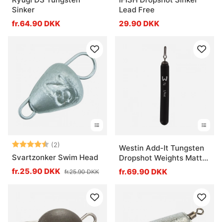
Sinker
Lead Free
fr.64.90 DKK
29.90 DKK
Vurdering:
4.5 ud af 5 stjerner
(2)
Westin Add-It Tungsten
Svartzonker Swim Head
Dropshot Weights Matte
Black
fr.25.90 DKK
fr.69.90 DKK
fr.25.90 DKK