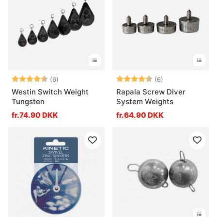
Vurdering:
4.5 ud af 5 stjerner
Vurdering:
4.8 ud af 5 stje
(6)
(6)
Westin Switch Weight
Rapala Screw Diver
Tungsten
System Weights
fr.74.90 DKK
fr.64.90 DKK