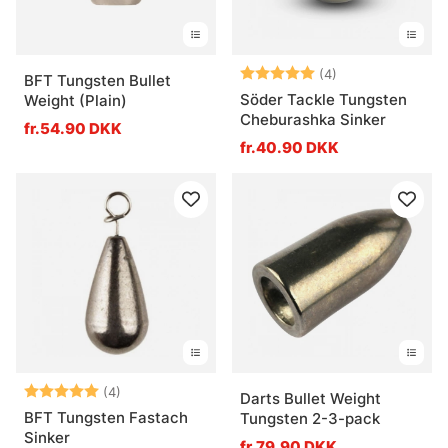
Vurdering:
5.0 ud af 5 stje
(4)
BFT Tungsten Bullet
Söder Tackle Tungsten
Weight (Plain)
Cheburashka Sinker
fr.54.90 DKK
fr.40.90 DKK
Vurdering:
5.0 ud af 5 stjerner
(4)
Darts Bullet Weight
BFT Tungsten Fastach
Tungsten 2-3-pack
Sinker
fr.79.90 DKK