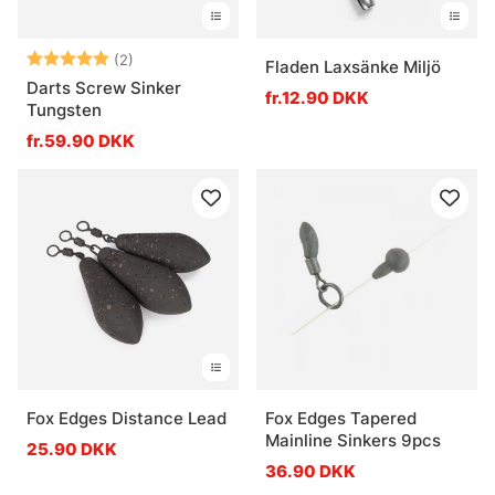
Vurdering:
5.0 ud af 5 stjerner
(2)
Fladen Laxsänke Miljö
Darts Screw Sinker
fr.12.90 DKK
Tungsten
fr.59.90 DKK
Fox Edges Distance Lead
Fox Edges Tapered
Mainline Sinkers 9pcs
25.90 DKK
36.90 DKK