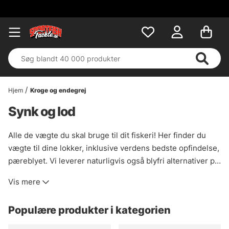
Hjem
Kroge og endegrej
Synk og lod
Alle de vægte du skal bruge til dit fiskeri! Her finder du
vægte til dine lokker, inklusive verdens bedste opfindelse,
pæreblyet. Vi leverer naturligvis også blyfri alternativer på
mange produkter. Er du i tvivl om hvilken størrelse synker
Vis mere
eller pærebly du skal bruge, har vi f.eks. sortimentsæsker
med lidt flere muligheder, som vi sælger til meget
Populære produkter i kategorien
fornuftige priser.