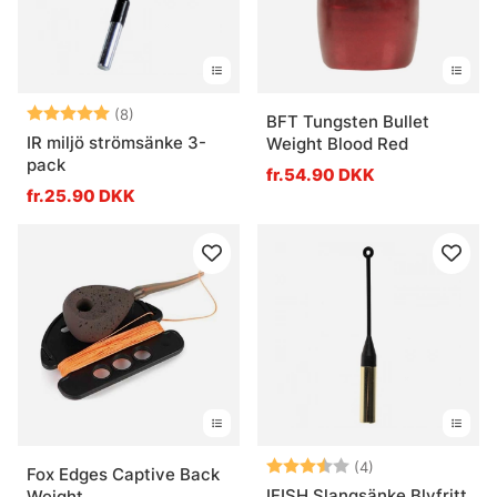
Vurdering:
5.0 ud af 5 stjerner
(8)
BFT Tungsten Bullet
IR miljö strömsänke 3-
Weight Blood Red
pack
fr.54.90 DKK
fr.25.90 DKK
Vurdering:
3.8 ud af 5 stje
(4)
Fox Edges Captive Back
IFISH Slangsänke Blyfritt
Weight