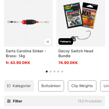
Pakkepris
Darts Carolina Sinker -
Decoy Switch Head
Brass- 14g
Bundle
fr. 43.90 DKK
74.90 DKK
Kategorier
Boltsänken
Clip Weights
Li
Filter
153
Produkter