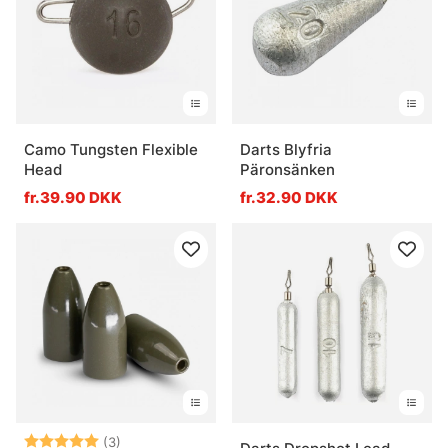
Camo Tungsten Flexible
Darts Blyfria
Head
Päronsänken
fr.39.90 DKK
fr.32.90 DKK
Vurdering:
5.0 ud af 5 stjerner
(3)