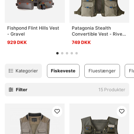
Fishpond Flint Hills Vest
Patagonia Stealth
- Gravel
Convertible Vest - River
Rock Green
929 DKK
749 DKK
Kategorier
Fiskeveste
Fluestænger
Fl
Filter
15
Produkter