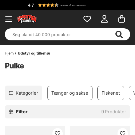
4.7
Baseret på 2732 stemmer
Hjem
Udstyr og tilbehør
Pulke
Kategorier
Tænger og sakse
Fiskenet
Filter
9
Produkter