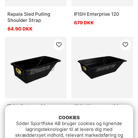
Rapala Sled Pulling
IFISH Enterprise 120
Shoulder Strap
679 DKK
84.90 DKK
IFISH Explorer 80
IFISH Discovery 100
339 DKK
509 DKK
COOKIES
Söder Sportfiske AB bruger cookies og lignende
lagringsteknologier til at levere dig med
Package Deal!
skræddersyet indhold, relevant markedsføring og