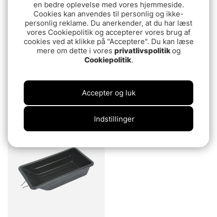
en bedre oplevelse med vores hjemmeside.
Cookies kan anvendes til personlig og ikke-
personlig reklame. Du anerkender, at du har læst
vores Cookiepolitik og accepterer vores brug af
cookies ved at klikke på "Acceptere". Du kan læse
mere om dette i vores
privatlivspolitik
og
Cookiepolitik
.
IFISH Enterprise 120 with
IFISH Rod holder for
Accepter og luk
Rod Holder Set
sledge
739 DKK
189 DKK
Indstillinger
Udsolgt