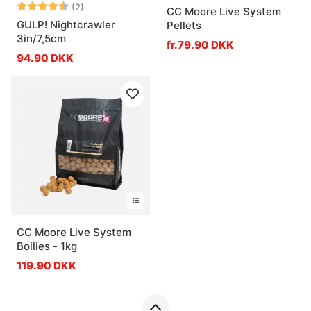
Vurdering:
4.5 ud af 5 stjerner
(2)
CC Moore Live System
GULP! Nightcrawler
Pellets
3in/7,5cm
fr.79.90 DKK
94.90 DKK
CC Moore Live System
Boilies - 1kg
119.90 DKK