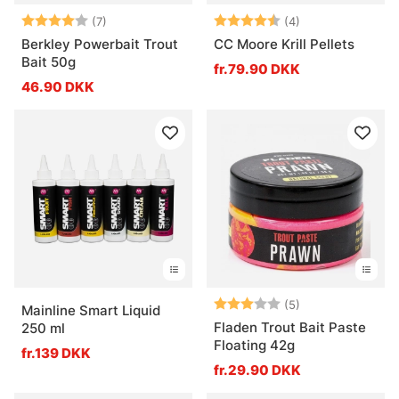
Vurdering:
4.0 ud af 5 stjerner
Vurdering:
4.5 ud af 5 stje
(7)
(4)
Berkley Powerbait Trout
CC Moore Krill Pellets
Bait 50g
fr.79.90 DKK
46.90 DKK
Vurdering:
3.0 ud af 5 stje
(5)
Mainline Smart Liquid
Fladen Trout Bait Paste
250 ml
Floating 42g
fr.139 DKK
fr.29.90 DKK