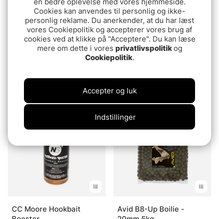
en bedre oplevelse med vores hjemmeside.
Cookies kan anvendes til personlig og ikke-
personlig reklame. Du anerkender, at du har læst
vores Cookiepolitik og accepterer vores brug af
cookies ved at klikke på "Acceptere". Du kan læse
mere om dette i vores
privatlivspolitik
og
Vurdering:
4.8 ud af 5 stjerner
(11)
Berkley Trout Bait Dough
Cookiepolitik
.
Berkley Powerbait
Fruit
Natural Glitter Trout
fr.47.90 DKK
Dough
54.90 DKK
Accepter og luk
Indstillinger
CC Moore Hookbait
Avid B8-Up Boilie -
Booster
20mm 5kg