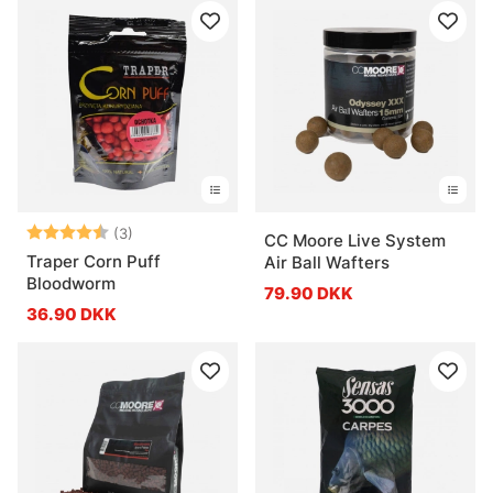
Vurdering:
4.7 ud af 5 stjerner
(3)
CC Moore Live System
Traper Corn Puff
Air Ball Wafters
Bloodworm
79.90 DKK
36.90 DKK