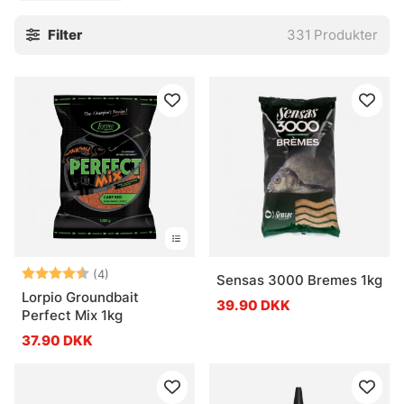
Filter
331
Produkter
Vurdering:
4.5 ud af 5 stjerner
(4)
Sensas 3000 Bremes 1kg
Lorpio Groundbait
39.90 DKK
Perfect Mix 1kg
37.90 DKK