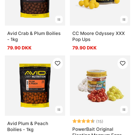
Avid Crab & Plum Boilies
CC Moore Odyssey XXX
- 1kg
Pop Ups
79.90 DKK
79.90 DKK
Vurdering:
4.3 ud af 5 stj
(15)
Avid Plum & Peach
PowerBait Original
Boilies - 1kg