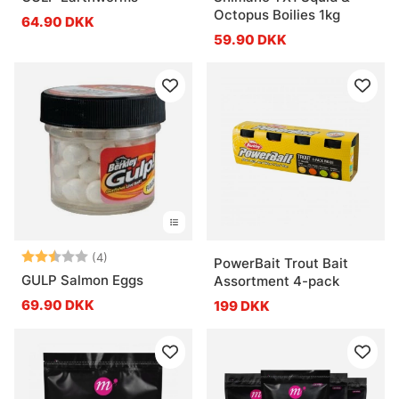
Octopus Boilies 1kg
64.90 DKK
59.90 DKK
Vurdering:
2.5 ud af 5 stjerner
(4)
PowerBait Trout Bait
GULP Salmon Eggs
Assortment 4-pack
69.90 DKK
199 DKK