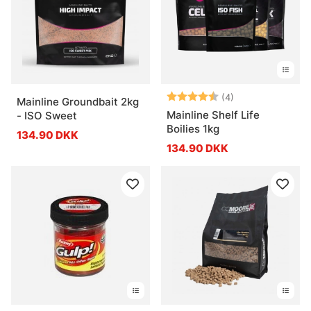
Vurdering:
4.8 ud af 5 stje
(4)
Mainline Groundbait 2kg
Mainline Shelf Life
- ISO Sweet
Boilies 1kg
134.90 DKK
134.90 DKK