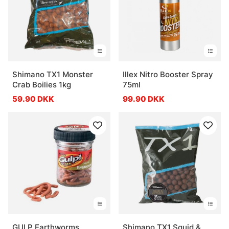
Shimano TX1 Monster
Illex Nitro Booster Spray
Crab Boilies 1kg
75ml
59.90 DKK
99.90 DKK
GULP Earthworms
Shimano TX1 Squid &