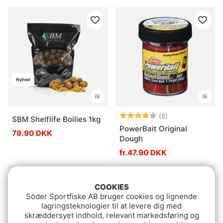
Nyhed
Vurdering:
4.0 ud af 5 stje
(5)
SBM Shelflife Boilies 1kg
PowerBait Original
79.90 DKK
Dough
fr.47.90 DKK
COOKIES
Söder Sportfiske AB bruger cookies og lignende
lagringsteknologier til at levere dig med
skræddersyet indhold, relevant markedsføring og