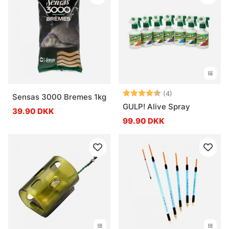
Vurdering:
4.3 ud af 5 stje
(4)
Sensas 3000 Bremes 1kg
GULP! Alive Spray
39.90 DKK
99.90 DKK