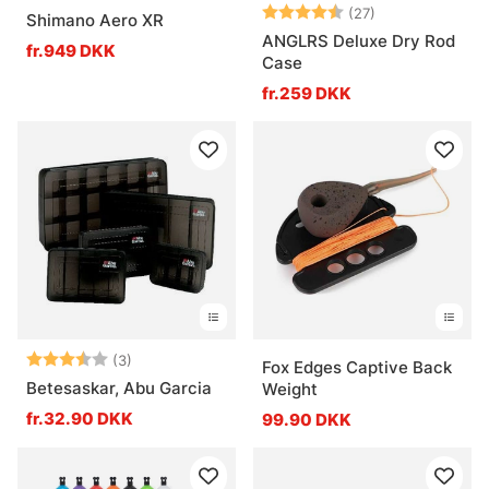
Vurdering:
4.5 ud af 5 stj
(27)
Shimano Aero XR
ANGLRS Deluxe Dry Rod
fr.949 DKK
Case
fr.259 DKK
Vurdering:
3.3 ud af 5 stjerner
(3)
Fox Edges Captive Back
Betesaskar, Abu Garcia
Weight
fr.32.90 DKK
99.90 DKK