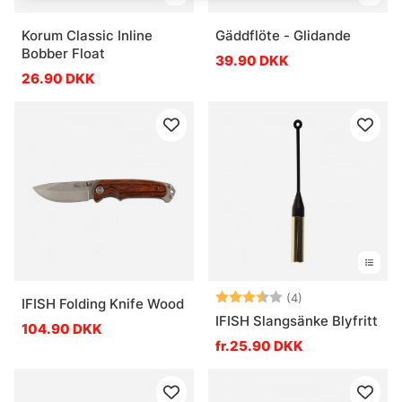
Korum Classic Inline
Gäddflöte - Glidande
Bobber Float
39.90 DKK
26.90 DKK
Vurdering:
3.8 ud af 5 stje
(4)
IFISH Folding Knife Wood
IFISH Slangsänke Blyfritt
104.90 DKK
fr.25.90 DKK