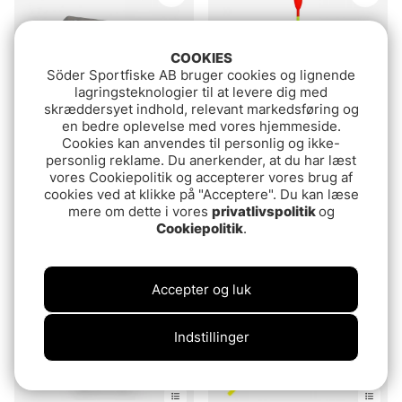
COOKIES
Söder Sportfiske AB bruger cookies og lignende
lagringsteknologier til at levere dig med
skræddersyet indhold, relevant markedsføring og
en bedre oplevelse med vores hjemmeside.
Cookies kan anvendes til personlig og ikke-
personlig reklame. Du anerkender, at du har læst
Vurdering:
3.0 ud af 5 stje
(3)
Savage Gear Flat Lure
vores Cookiepolitik og accepterer vores brug af
Darts Abborrflöte
Box Smoke Kit 2pcs
cookies ved at klikke på "Acceptere". Du kan læse
23x11x3.5cm
32.90 DKK
mere om dette i vores
privatlivspolitik
og
94.90 DKK
Cookiepolitik
.
Accepter og luk
Indstillinger