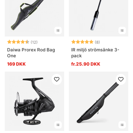
Vurdering:
4.2 ud af 5 stjerner
Vurdering:
5.0 ud af 5 stje
(12)
(8)
Daiwa Prorex Rod Bag
IR miljö strömsänke 3-
One
pack
169 DKK
fr.25.90 DKK