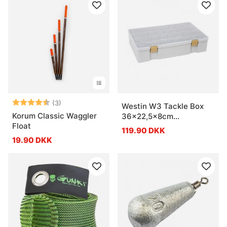
Vurdering:
4.7 ud af 5 stjerner
(3)
Westin W3 Tackle Box
Korum Classic Waggler
36x22,5x8cm
Float
Grey/Clear
119.90 DKK
19.90 DKK