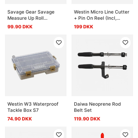
Savage Gear Savage
Westin Micro Line Cutter
Measure Up Roll
+ Pin On Reel (Incl,
8x130cm
Spare Blades) S
99.90 DKK
199 DKK
2,5''/6,3cm Black Sand
Westin W3 Waterproof
Daiwa Neoprene Rod
Tackle Box S7
Belt Set
74.90 DKK
119.90 DKK