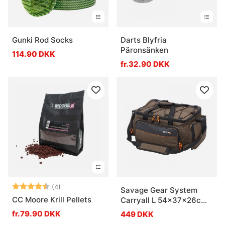
Gunki Rod Socks
Darts Blyfria
Päronsänken
114.90 DKK
fr.32.90 DKK
Vurdering:
4.5 ud af 5 stjerner
(4)
Savage Gear System
CC Moore Krill Pellets
Carryall L 54x37x26cm
33L
fr.79.90 DKK
449 DKK