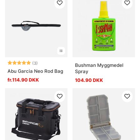
Vurdering:
5.0 ud af 5 stjerner
(3)
Bushman Myggmedel
Abu Garcia Neo Rod Bag
Spray
fr.114.90 DKK
104.90 DKK