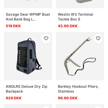
Savage Gear WPMP Boat
Westin W3 Terminal
And Bank Bag L
Tackle Box S
36X23X28cm 24L
519 DKK
43.90 DKK
ANGLRS Deluxe Dry Zip
Berkley Hookout Pliers,
Backpack
Stainless
929 DKK
99.90 DKK