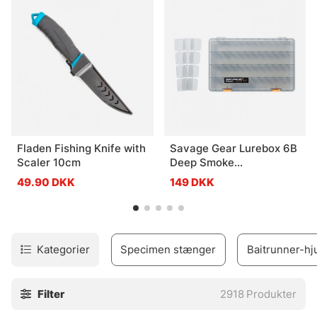
Fladen Fishing Knife with
Savage Gear Lurebox 6B
Scaler 10cm
Deep Smoke
36x22.5x8cm
49.90 DKK
149 DKK
Kategorier
Specimen stænger
Baitrunner-hj
Filter
2918
Produkter