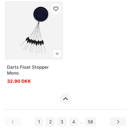
Darts Float Stopper
Mono
32.90 DKK
1
2
3
4
...
58