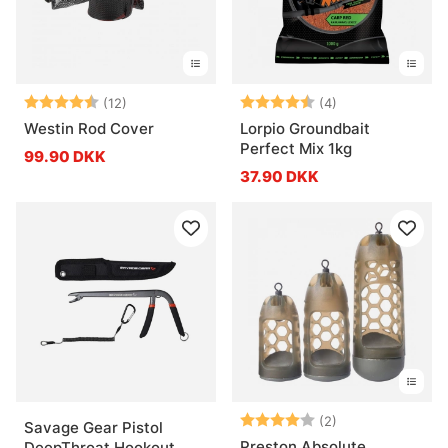
Vurdering:
4.5 ud af 5 stjerner
Vurdering:
4.5 ud af 5 stje
(12)
(4)
Westin Rod Cover
Lorpio Groundbait
Perfect Mix 1kg
99.90 DKK
37.90 DKK
Vurdering:
4.0 ud af 5 stje
(2)
Savage Gear Pistol
Preston Absolute
DeepThroat Hookout