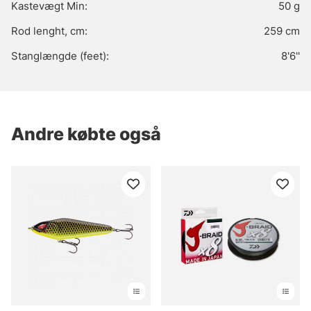
Kastevægt Min:
50 g
Rod lenght, cm:
259 cm
Stanglængde (feet):
8'6''
Andre købte også