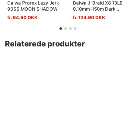
Daiwa Prorex Lazy Jerk
Daiwa J-Braid X8 13LB
90SS MOON SHADOW
0.10mm-150m Dark
Green
fr. 64.90 DKK
fr. 124.90 DKK
Relaterede produkter
Abu Garcia Beast X2
Abu Garcia Svartzonker
Casting
X Casting