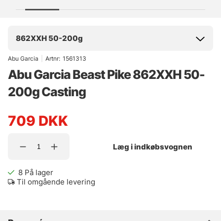
862XXH 50-200g
Abu Garcia
|
Artnr:
1561313
Abu Garcia Beast Pike 862XXH 50-
200g Casting
709
DKK
Læg i indkøbsvognen
8
På lager
Til omgående levering