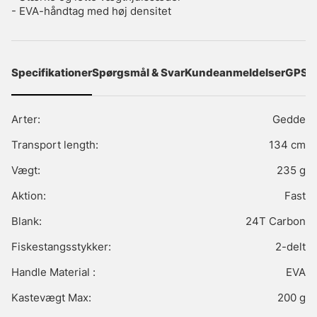
- EVA-håndtag med høj densitet
Specifikationer
Spørgsmål & Svar
Kundeanmeldelser
GPSR
Arter:
Gedde
Transport length:
134 cm
Vægt:
235 g
Aktion:
Fast
Blank:
24T Carbon
Fiskestangsstykker:
2-delt
Handle Material :
EVA
Kastevægt Max:
200 g