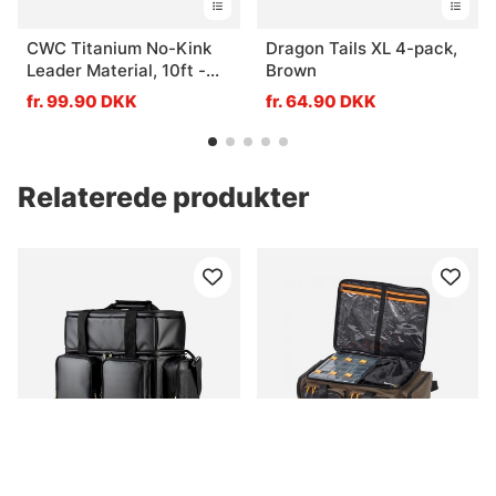
CWC Titanium No-Kink
Dragon Tails XL 4-pack,
Leader Material, 10ft -
Brown
20lb
fr. 99.90 DKK
fr. 64.90 DKK
Relaterede produkter
ANGLRS Deluxe Dry Lure
Savage Gear System Box