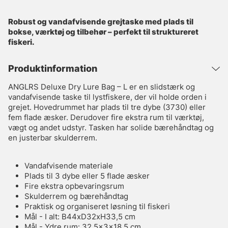
Robust og vandafvisende grejtaske med plads til
bokse, værktøj og tilbehør – perfekt til struktureret
fiskeri.
Produktinformation
ANGLRS Deluxe Dry Lure Bag – L er en slidstærk og
vandafvisende taske til lystfiskere, der vil holde orden i
grejet. Hovedrummet har plads til tre dybe (3730) eller
fem flade æsker. Derudover fire ekstra rum til værktøj,
vægt og andet udstyr. Tasken har solide bærehåndtag og
en justerbar skulderrem.
Vandafvisende materiale
Plads til 3 dybe eller 5 flade æsker
Fire ekstra opbevaringsrum
Skulderrem og bærehåndtag
Praktisk og organiseret løsning til fiskeri
Mål - I alt: B44xD32xH33,5 cm
Mål - Ydre rum: 32,5x3x18,5 cm