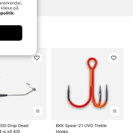
anerkender,
 klikke på
politik
.
DD Drop Dead
BKK Spear-21 UVO Treble
-p stl 4/0
Hooks