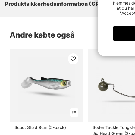
hjemmeside
Produktsikkerhedsinformation (GPSR)
at du har
"Accept
Andre købte også
Scout Shad 9cm (5-pack)
Söder Tackle Tungst
Jig Head Green (2-pa