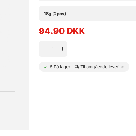
18g (2pcs)
94.90
DKK
6
På lager
Til omgående levering