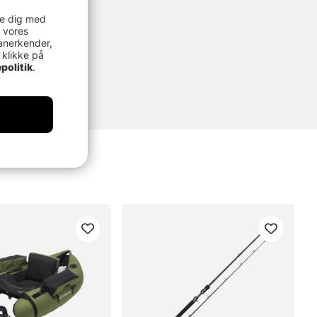
re dig med
 vores
anerkender,
 klikke på
politik
.