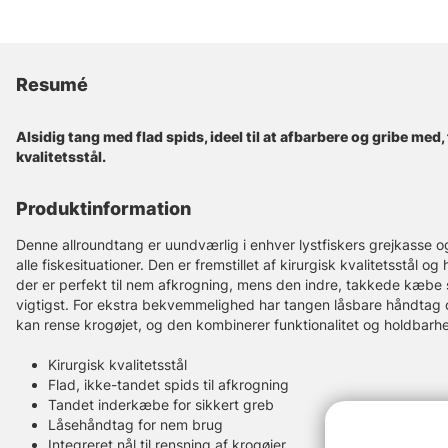
Resumé
Alsidig tang med flad spids, ideel til at afbarbere og gribe med, 
kvalitetsstål.
Produktinformation
Denne allroundtang er uundværlig i enhver lystfiskers grejkasse og 
alle fiskesituationer. Den er fremstillet af kirurgisk kvalitetsstål og
der er perfekt til nem afkrogning, mens den indre, takkede kæbe s
vigtigst. For ekstra bekvemmelighed har tangen låsbare håndtag o
kan rense krogøjet, og den kombinerer funktionalitet og holdbarhe
Kirurgisk kvalitetsstål
Flad, ikke-tandet spids til afkrogning
Tandet inderkæbe for sikkert greb
Låsehåndtag for nem brug
Integreret nål til rensning af krogøjer