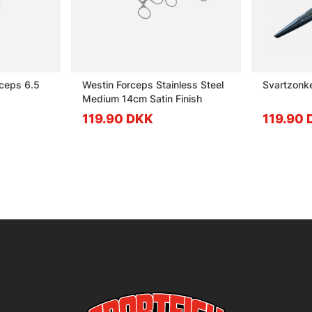
rceps 6.5
Westin Forceps Stainless Steel
Svartzonke
Medium 14cm Satin Finish
119.90 DKK
119.90