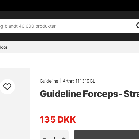
door
Guideline
|
Artnr:
111319GL
Guideline Forceps- Strai
135
DKK