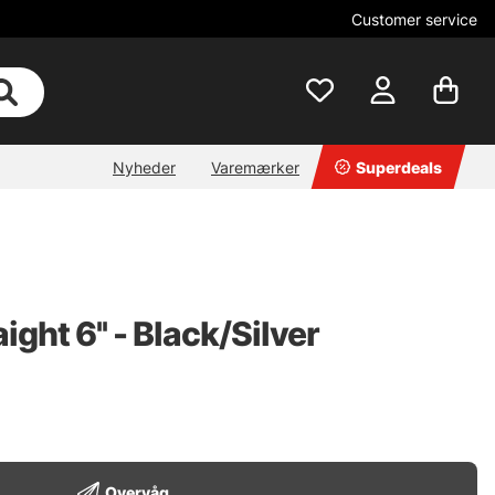
Customer service
Nyheder
Varemærker
Superdeals
ght 6'' - Black/Silver
Overvåg