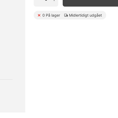
0
På lager
Midlertidigt udgået