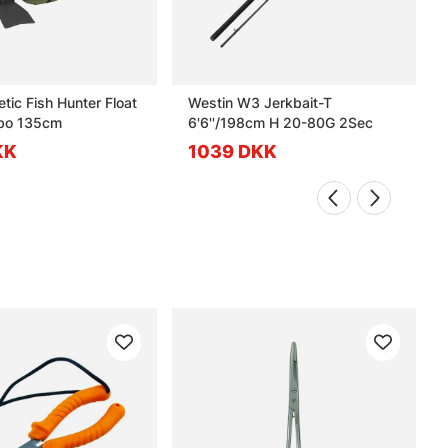
etic Fish Hunter Float
Westin W3 Jerkbait-T
bo 135cm
6'6''/198cm H 20-80G 2Sec
KK
1039 DKK