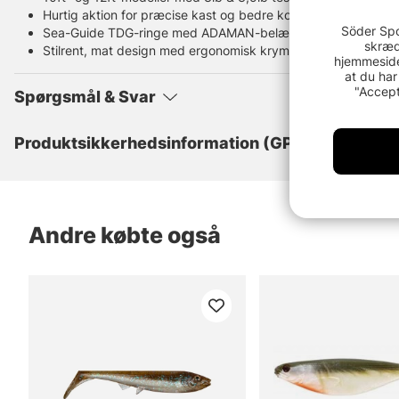
Hurtig aktion for præcise kast og bedre kontrol
Söder Spo
Sea-Guide TDG-ringe med ADAMAN-belægning
skræd
Stilrent, mat design med ergonomisk krympehåndtag
hjemmeside
at du har
"Accept
Spørgsmål & Svar
Produktsikkerhedsinformation (GPSR)
Andre købte også