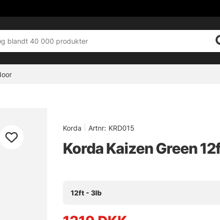
door
Korda
|
Artnr:
KRD015
Korda Kaizen Green 12f
12ft - 3lb