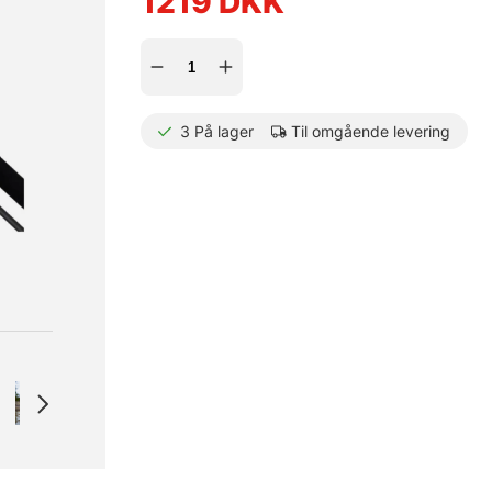
1219
DKK
3
På lager
Til omgående levering