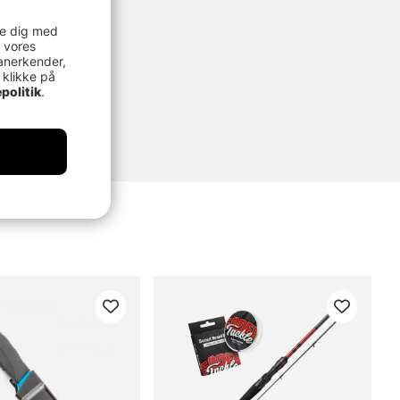
re dig med
 vores
anerkender,
 klikke på
politik
.