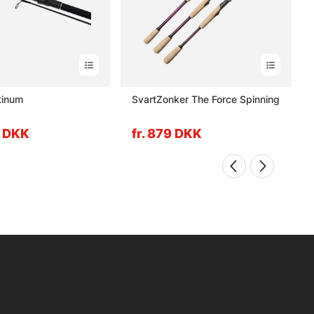
tinum
SvartZonker The Force Spinning
9 DKK
fr. 879 DKK