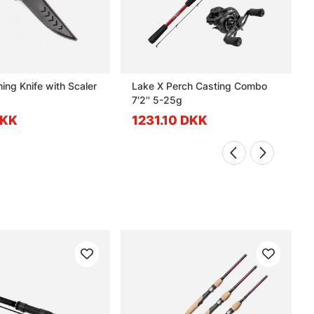
hing Knife with Scaler
Lake X Perch Casting Combo
7'2'' 5-25g
DKK
1231.10 DKK