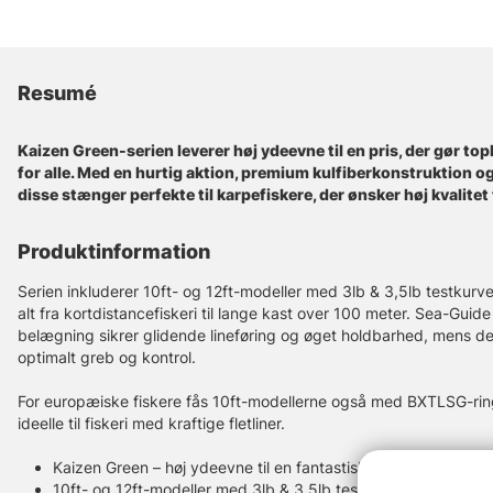
Resumé
Kaizen Green-serien leverer høj ydeevne til en pris, der gør t
for alle. Med en hurtig aktion, premium kulfiberkonstruktion og
disse stænger perfekte til karpefiskere, der ønsker høj kvalitet
Produktinformation
Serien inkluderer 10ft- og 12ft-modeller med 3lb & 3,5lb testkurve
alt fra kortdistancefiskeri til lange kast over 100 meter. Sea-G
belægning sikrer glidende lineføring og øget holdbarhed, mens d
optimalt greb og kontrol.
For europæiske fiskere fås 10ft-modellerne også med BXTLSG-ring
ideelle til fiskeri med kraftige fletliner.
Kaizen Green – høj ydeevne til en fantastisk pris
10ft- og 12ft-modeller med 3lb & 3,5lb testkurver