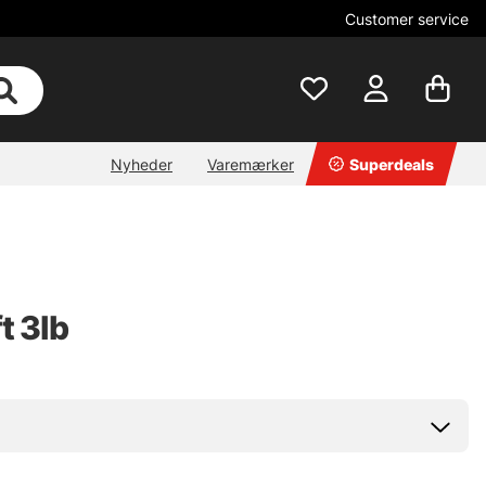
Customer service
Nyheder
Varemærker
Superdeals
t 3lb