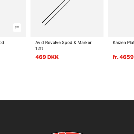
od
Avid Revolve Spod & Marker
Kaizen Pla
12ft
469 DKK
fr. 465