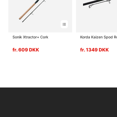
Sonik Xtractor+ Cork
Korda Kaizen Spod R
fr. 609 DKK
fr. 1349 DKK