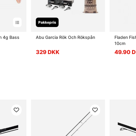
Pakkepris
m 4g Bass
Abu Garcia Rök Och Rökspån
Fladen Fis
10cm
329 DKK
49.90 