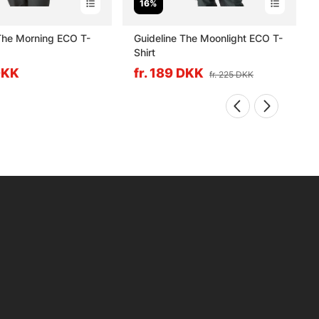
16%
The Morning ECO T-
Guideline The Moonlight ECO T-
Shirt
 DKK
fr. 189 DKK
fr. 225 DKK