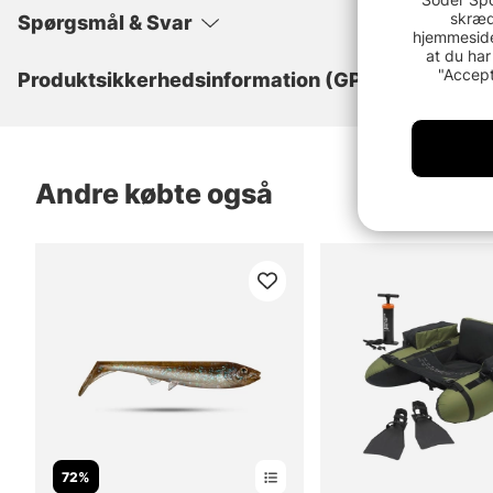
skræd
Spørgsmål & Svar
hjemmeside
at du har
"Accept
Produktsikkerhedsinformation (GPSR)
Andre købte også
72%