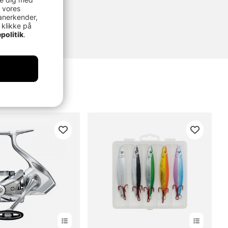
 vores
anerkender,
 klikke på
politik
.