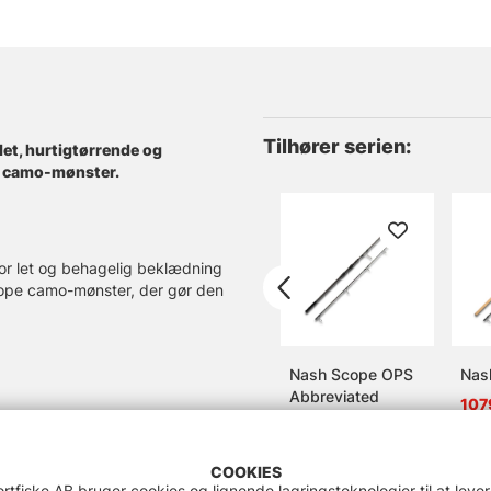
Tilhører serien:
 let, hurtigtørrende og
pe camo-mønster.
vor let og behagelig beklædning
 Scope camo-mønster, der gør den
Nash Scope OPS
Nas
Abbreviated
107
1889 DKK
COOKIES
rtfiske AB bruger cookies og lignende lagringsteknologier til at leve