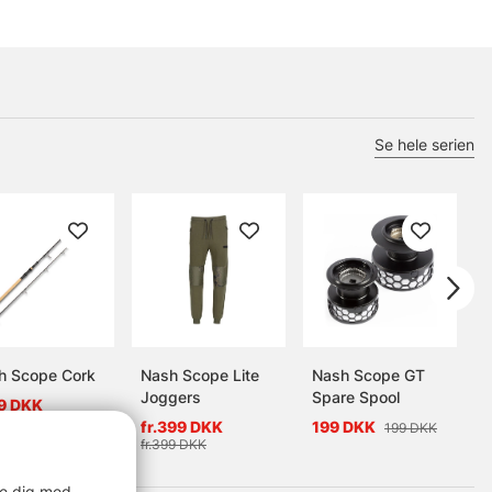
Se hele serien
h Scope Cork
Nash Scope Lite
Nash Scope GT
N
Joggers
Spare Spool
9 DKK
fr.399 DKK
199 DKK
199 DKK
fr.399 DKK
6
re dig med