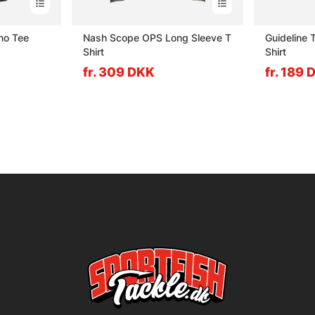
mo Tee
Nash Scope OPS Long Sleeve T
Guideline 
Shirt
Shirt
fr. 309 DKK
fr. 189