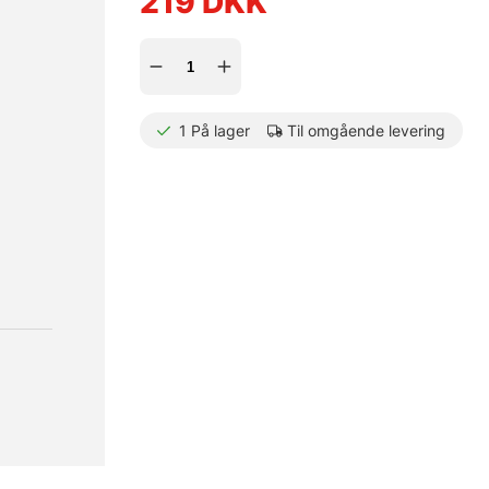
219
DKK
1
På lager
Til omgående levering