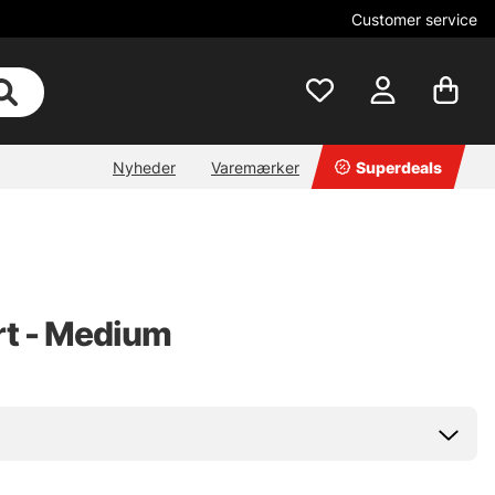
Customer service
Nyheder
Varemærker
Superdeals
rt - Medium