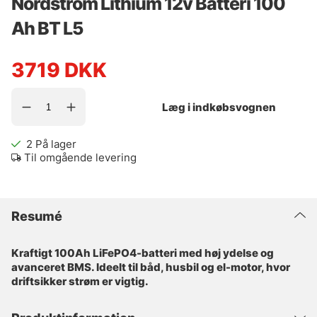
Nordström Lithium 12v Batteri 100
Ah BT L5
3719
DKK
Læg i indkøbsvognen
2
På lager
Til omgående levering
Resumé
Kraftigt 100Ah LiFePO4-batteri med høj ydelse og
avanceret BMS. Ideelt til båd, husbil og el-motor, hvor
driftsikker strøm er vigtig.