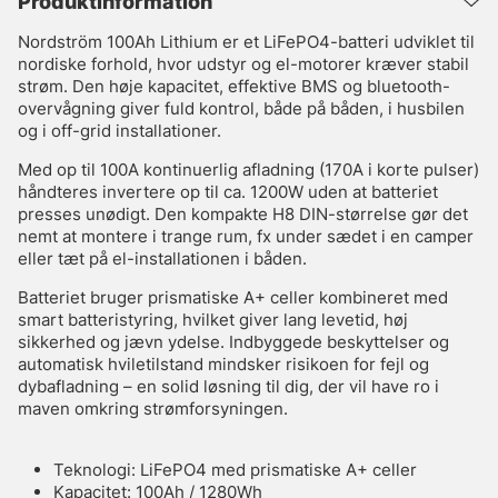
Produktinformation
Nordström 100Ah Lithium er et LiFePO4-batteri udviklet til
nordiske forhold, hvor udstyr og el-motorer kræver stabil
strøm. Den høje kapacitet, effektive BMS og bluetooth-
overvågning giver fuld kontrol, både på båden, i husbilen
og i off-grid installationer.
Med op til 100A kontinuerlig afladning (170A i korte pulser)
håndteres invertere op til ca. 1200W uden at batteriet
presses unødigt. Den kompakte H8 DIN-størrelse gør det
nemt at montere i trange rum, fx under sædet i en camper
eller tæt på el-installationen i båden.
Batteriet bruger prismatiske A+ celler kombineret med
smart batteristyring, hvilket giver lang levetid, høj
sikkerhed og jævn ydelse. Indbyggede beskyttelser og
automatisk hviletilstand mindsker risikoen for fejl og
dybafladning – en solid løsning til dig, der vil have ro i
maven omkring strømforsyningen.
Teknologi: LiFePO4 med prismatiske A+ celler
Kapacitet: 100Ah / 1280Wh