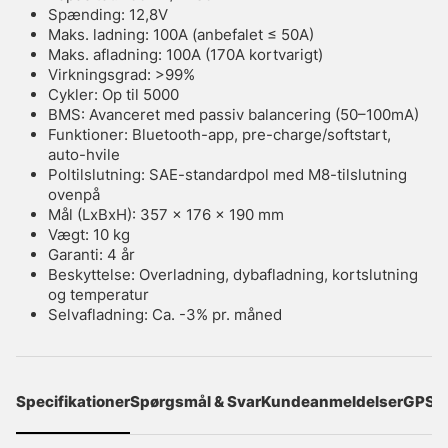
Spænding: 12,8V
Maks. ladning: 100A (anbefalet ≤ 50A)
Maks. afladning: 100A (170A kortvarigt)
Virkningsgrad: >99%
Cykler: Op til 5000
BMS: Avanceret med passiv balancering (50–100mA)
Funktioner: Bluetooth-app, pre-charge/softstart,
auto-hvile
Poltilslutning: SAE-standardpol med M8-tilslutning
ovenpå
Mål (LxBxH): 357 x 176 x 190 mm
Vægt: 10 kg
Garanti: 4 år
Beskyttelse: Overladning, dybafladning, kortslutning
og temperatur
Selvafladning: Ca. -3% pr. måned
Specifikationer
Spørgsmål & Svar
Kundeanmeldelser
GPSR