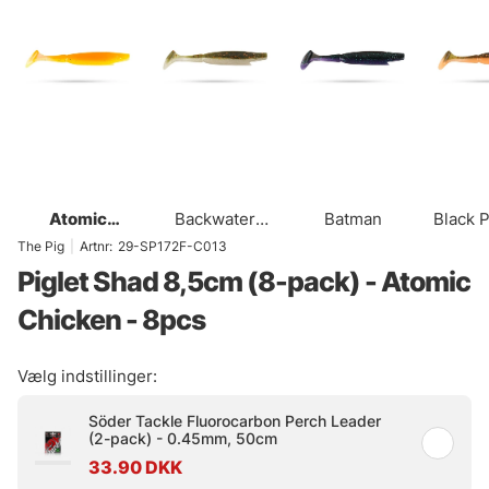
Atomic
Backwater
Batman
Black 
Chicken
Shad
The Pig
|
Artnr:
29-SP172F-C013
Piglet Shad 8,5cm (8-pack) - Atomic
Chicken - 8pcs
Vælg indstillinger:
Söder Tackle Fluorocarbon Perch Leader
(2-pack) - 0.45mm, 50cm
33.90 DKK