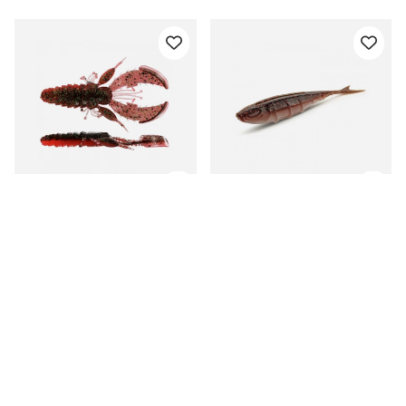
Westin CreCraw
Nays SPLT 3.5'' (9-pack)
Creaturebait 8,5cm 7g -
- C-13
Sangria (5-pack)
fr. 59.90 DKK
fr. 54.90 DKK
Relaterede produkter