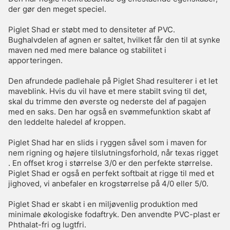
der gør den meget speciel.
Piglet Shad er støbt med to densiteter af PVC.
Bughalvdelen af agnen er saltet, hvilket får den til at synke
maven ned med mere balance og stabilitet i
apporteringen.
Den afrundede padlehale på Piglet Shad resulterer i et let
maveblink. Hvis du vil have et mere stabilt sving til det,
skal du trimme den øverste og nederste del af pagajen
med en saks. Den har også en svømmefunktion skabt af
den leddelte haledel af kroppen.
Piglet Shad har en slids i ryggen såvel som i maven for
nem rigning og højere tilslutningsforhold, når texas rigget
. En offset krog i størrelse 3/0 er den perfekte størrelse.
Piglet Shad er også en perfekt softbait at rigge til med et
jighoved, vi anbefaler en krogstørrelse på 4/0 eller 5/0.
Piglet Shad er skabt i en miljøvenlig produktion med
minimale økologiske fodaftryk. Den anvendte PVC-plast er
Phthalat-fri og lugtfri.