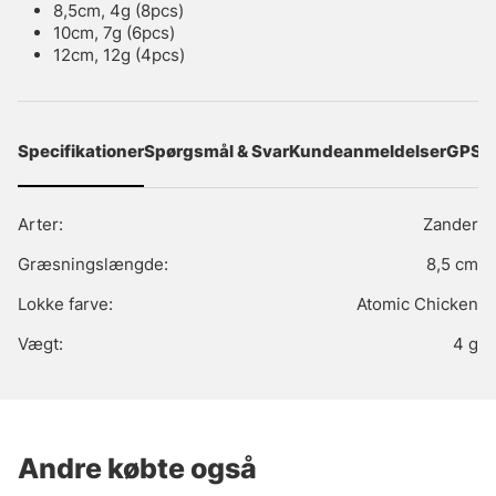
8,5cm, 4g (8pcs)
10cm, 7g (6pcs)
12cm, 12g (4pcs)
Specifikationer
Spørgsmål & Svar
Kundeanmeldelser
GPSR
Arter:
Zander
Græsningslængde:
8,5 cm
Lokke farve:
Atomic Chicken
Vægt:
4 g
Andre købte også