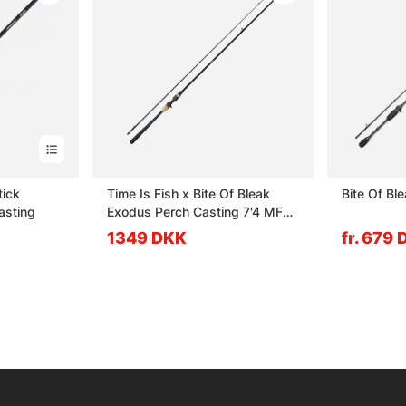
tick
Time Is Fish x Bite Of Bleak
Bite Of Bl
asting
Exodus Perch Casting 7'4 MF
5-25g
1349 DKK
fr. 679