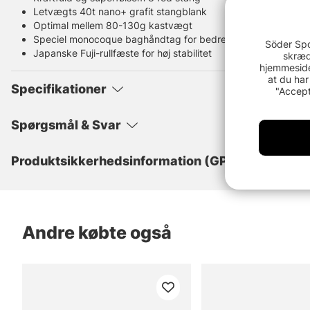
Letvægts 40t nano+ grafit stangblank
Optimal mellem 80-130g kastvægt
Speciel monocoque baghåndtag for bedre greb
Söder Spo
Japanske Fuji-rullfæste for høj stabilitet
skræd
hjemmeside
at du har
Specifikationer
"Accept
Spørgsmål & Svar
Produktsikkerhedsinformation (GPSR)
Andre købte også