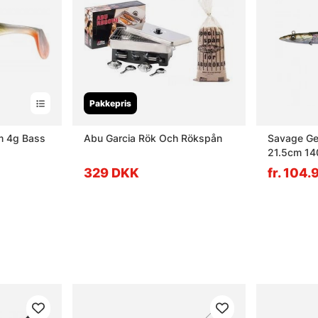
Pakkepris
m 4g Bass
Abu Garcia Rök Och Rökspån
Savage Ge
21.5cm 140
329 DKK
fr. 104