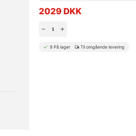
2029
DKK
9
På lager
Til omgående levering