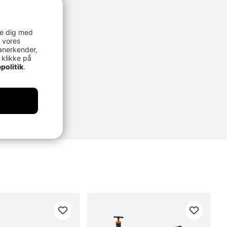
re dig med
 vores
anerkender,
 klikke på
politik
.