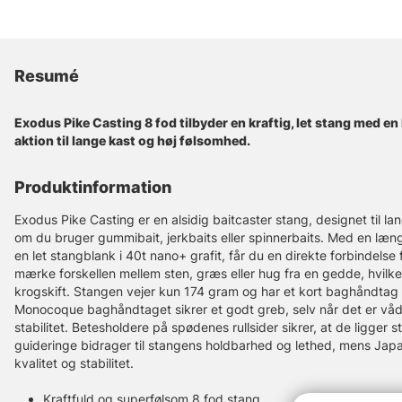
Resumé
Exodus Pike Casting 8 fod tilbyder en kraftig, let stang med e
aktion til lange kast og høj følsomhed.
Produktinformation
Exodus Pike Casting er en alsidig baitcaster stang, designet til l
om du bruger gummibait, jerkbaits eller spinnerbaits. Med en læng
en let stangblank i 40t nano+ grafit, får du en direkte forbindelse f
mærke forskellen mellem sten, græs eller hug fra en gedde, hvil
krogskift. Stangen vejer kun 174 gram og har et kort baghåndtag
Monocoque baghåndtaget sikrer et godt greb, selv når det er vådt
stabilitet. Betesholdere på spødenes rullsider sikrer, at de ligger 
guideringe bidrager til stangens holdbarhed og lethed, mens Japa
kvalitet og stabilitet.
Kraftfuld og superfølsom 8 fod stang