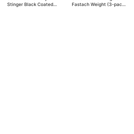
Stinger Black Coated
Fastach Weight (3-pack)
Wire
- 7,2g
fr. 49 DKK
fr. 59.90 DKK
Relaterede produkter
Closeout sale!
Westin ShadTeez (1pc)
Westin ShadTeez 16cm
39g - Gold Rush 1-pack
(blister)
fr. 10.90 DKK
fr. 39.90 DKK