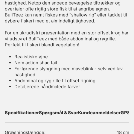
hastighed. Netop den snoede bevægelse tiltrækker og
overtaler ofte rigtig store fisk til at angribe agnen.
BullTeez kan nemt fiskes med “shallow rig” eller tacklet til
dybere fiskeri med et almindeligt jighoved.
For en ukrudtsfri præsentation med en stor offset krog har
vi udstyret BullTeez med både abdominal og rygrille.
Perfekt til fiskeri blandt vegetation!
Realistiske øjne
Nem action shad tail
Forførende slyngning med maveblink - selv ved lav
hastighed
Abdominal og ryg rille til offset rigning
Detaljerede håndmalede farver
Specifikationer
Spørgsmål & Svar
Kundeanmeldelser
GPSR
Græsningslængde:
18 cm