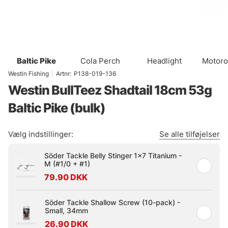
Baltic Pike
Cola Perch
Headlight
Motoro
Westin Fishing
|
Artnr:
P138-019-136
Westin BullTeez Shadtail 18cm 53g
Baltic Pike (bulk)
Vælg indstillinger:
Se alle tilføjelser
Söder Tackle Belly Stinger 1x7 Titanium -
M (#1/0 + #1)
79.90 DKK
Söder Tackle Shallow Screw (10-pack) -
Small, 34mm
26.90 DKK