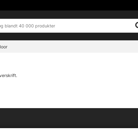
door
erskrift.