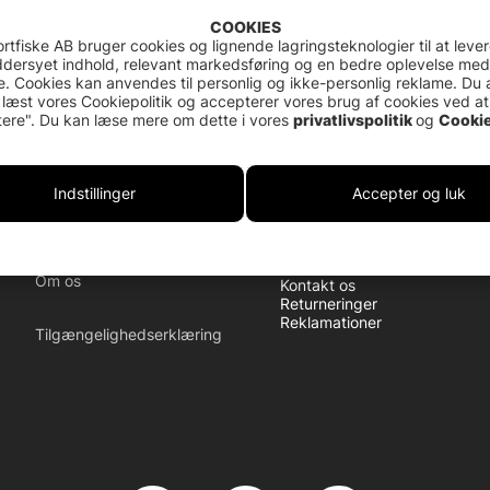
COOKIES
rtfiske AB bruger cookies og lignende lagringsteknologier til at leve
dersyet indhold, relevant markedsføring og en bedre oplevelse med
. Cookies kan anvendes til personlig og ikke-personlig reklame. Du 
 læst vores Cookiepolitik og accepterer vores brug af cookies ved at
ere". Du kan læse mere om dette i vores
privatlivspolitik
og
Cookie
Indstillinger
Accepter og luk
Customer Service
Om os
Kontakt os
Returneringer
Reklamationer
Tilgængelighedserklæring