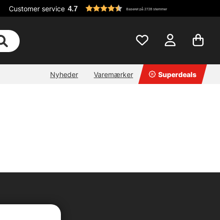
Customer service
4.7
Baseret på 2728 stemmer
Nyheder
Varemærker
Superdeals