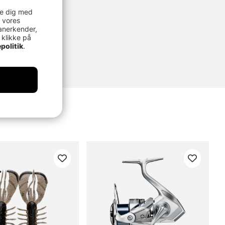
re dig med
 vores
anerkender,
 klikke på
politik
.