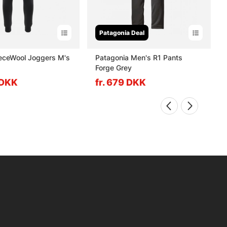
Patagonia Deal
eeceWool Joggers M's
Patagonia Men's R1 Pants
Forge Grey
 DKK
fr. 679 DKK