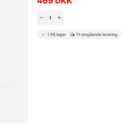
469
DKK
1
På lager
Til omgående levering