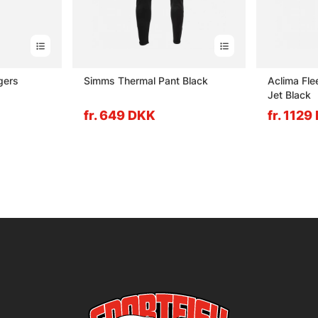
gers
Simms Thermal Pant Black
Aclima Fl
Jet Black
fr. 649 DKK
fr. 1129