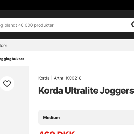
door
joggingbukser
Korda
|
Artnr:
KC0218
Korda Ultralite Jogge
Medium