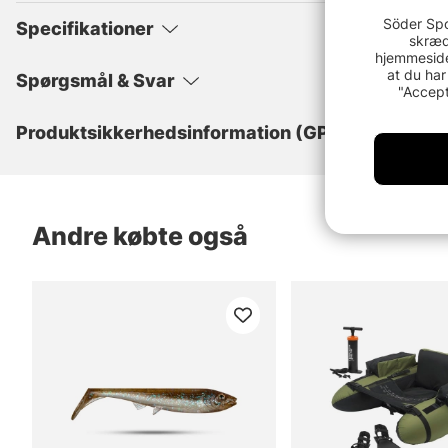
Söder Spo
Specifikationer
skræd
hjemmeside
at du har
Spørgsmål & Svar
"Accept
Produktsikkerhedsinformation (GPSR)
Andre købte også