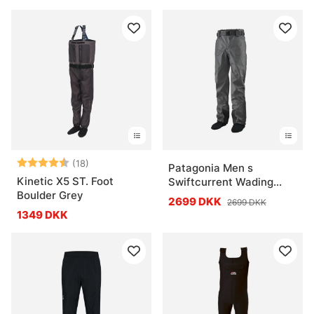
Vurdering:
4.6 ud af 5 stjerner
(18)
Patagonia Men s
Kinetic X5 ST. Foot
Swiftcurrent Wading
Boulder Grey
Pants
2699 DKK
2699 DKK
1349 DKK