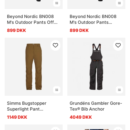
Beyond Nordic BN008
Beyond Nordic BN008
M's Outdoor Pants Off
M's Outdoor Pants
Black
Midnight Navy
899 DKK
899 DKK
Simms Bugstopper
Grundéns Gambler Gore-
Superlight Pant
Tex® Bib Anchor
Driftwood
1149 DKK
4049 DKK