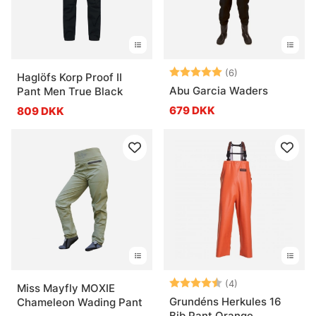
Vurdering:
5.0 ud af 5 stje
(6)
Haglöfs Korp Proof II
Abu Garcia Waders
Pant Men True Black
679 DKK
809 DKK
Vurdering:
4.8 ud af 5 stje
(4)
Miss Mayfly MOXIE
Grundéns Herkules 16
Chameleon Wading Pant
Bib Pant Orange