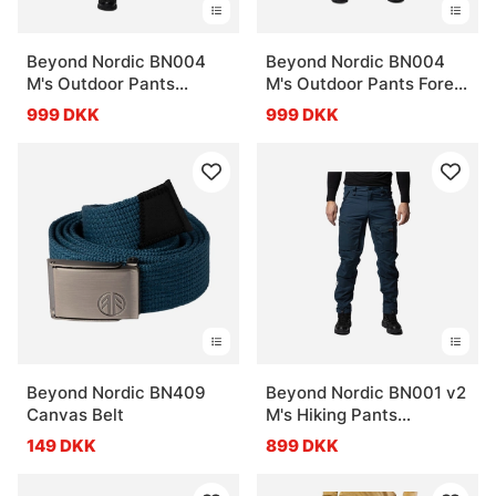
Beyond Nordic BN004
Beyond Nordic BN004
M's Outdoor Pants
M's Outdoor Pants Forest
Woodland Green
Night
999 DKK
999 DKK
Beyond Nordic BN409
Beyond Nordic BN001 v2
Canvas Belt
M's Hiking Pants
Midnight Navy
149 DKK
899 DKK