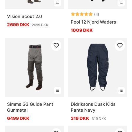
Vurdering:
5.0 ud af 5 stje
(4)
Vision Scout 2.0
Pool 12 Njord Waders
2699 DKK
2699 DKK
1009 DKK
Simms G3 Guide Pant
Didriksons Dusk Kids
Gunmetal
Pants Navy
6499 DKK
319 DKK
319 DKK