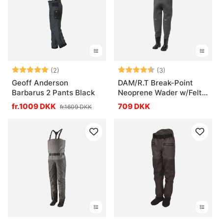
Vurdering:
5.0 ud af 5 stjerner
Vurdering:
4.3 ud af 5 stje
(2)
(3)
Geoff Anderson
DAM/R.T Break-Point
Barbarus 2 Pants Black
Neoprene Wader w/Felt
Sole
fr.1009 DKK
709 DKK
fr.1609 DKK