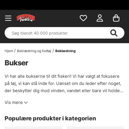
Hjem
Beklædning og fodtøj
Beklædning
Bukser
Vi har alle bukserne til dit fiskeri! Vi har valgt at fokusere
på tøj, vi kan stå inde for. Uanset om du leder efter noget,
der beskytter dig mod vinden, vandet eller bare vil holde
dig varm, så finder du det her på Sportfistackle.com. Hvis
Vis mere
der er et bestemt stykke tøj, du leder efter, som du ikke
finder i vores arsenal, har vi med sikkerhed noget, vi kan
Populære produkter i kategorien
hjælpe dig med alligevel. Bare e-mail os, så hjælper vi dig
med at finde det, du har brug for.