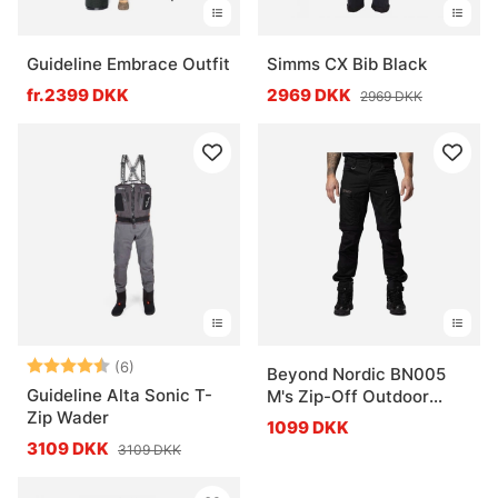
Guideline Embrace Outfit
Simms CX Bib Black
fr.2399 DKK
2969 DKK
2969 DKK
Vurdering:
4.8 ud af 5 stjerner
(6)
Beyond Nordic BN005
Guideline Alta Sonic T-
M's Zip-Off Outdoor
Zip Wader
Pants Forest Night
1099 DKK
3109 DKK
3109 DKK