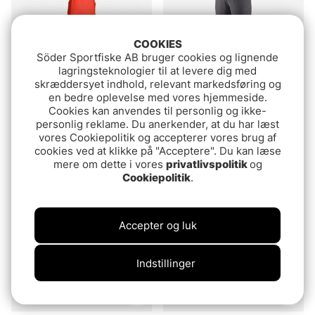
COOKIES
Söder Sportfiske AB bruger cookies og lignende
lagringsteknologier til at levere dig med
skræddersyet indhold, relevant markedsføring og
en bedre oplevelse med vores hjemmeside.
Cookies kan anvendes til personlig og ikke-
Grundéns Neptune 509
Patagonia M's Quandary
personlig reklame. Du anerkender, at du har læst
Bib Trouser Orange
Convertible Pants Forge
vores Cookiepolitik og accepterer vores brug af
Grey
cookies ved at klikke på "Acceptere". Du kan læse
639 DKK
1099 DKK
mere om dette i vores
privatlivspolitik
og
Cookiepolitik
.
Accepter og luk
Indstillinger