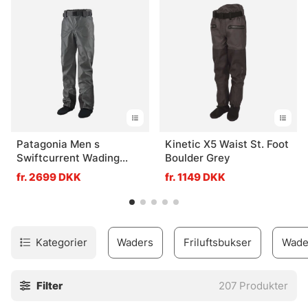
Patagonia Men s
Kinetic X5 Waist St. Foot
Swiftcurrent Wading
Boulder Grey
Pants
fr. 2699 DKK
fr. 1149 DKK
Kategorier
Waders
Friluftsbukser
Wade
Filter
207
Produkter