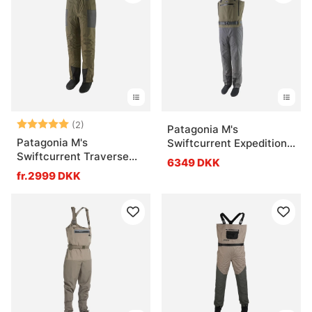
Vurdering:
5.0 ud af 5 stjerner
(2)
Patagonia M's
Patagonia M's
Swiftcurrent Expedition
Swiftcurrent Traverse
Waders Basin Green
6349 DKK
Wading Pants BSNG
fr.2999 DKK