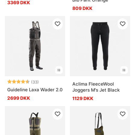
3369 DKK
809 DKK
Vurdering:
4.6 ud af 5 stjerner
(33)
Aclima FleeceWool
Guideline Laxa Wader 2.0
Joggers M's Jet Black
2699 DKK
1129 DKK