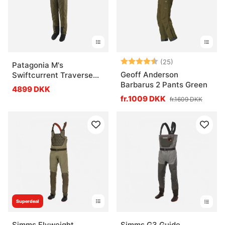
Vurdering:
4.8 ud af 5 stj
(25)
Patagonia M's
Geoff Anderson
Swiftcurrent Traverse
Barbarus 2 Pants Green
Zip Front Waders River
4899 DKK
Rock Green
fr.1009 DKK
fr.1609 DKK
Superdeal
Simms Flyweight
Simms G3 Guide