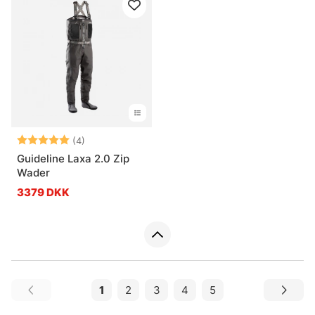
Vurdering:
5.0 ud af 5 stjerner
(4)
Guideline Laxa 2.0 Zip
Wader
3379 DKK
1
2
3
4
5