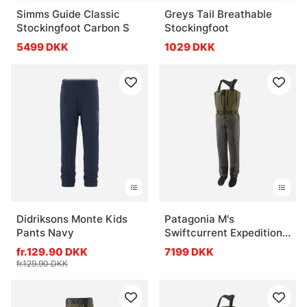
Simms Guide Classic
Greys Tail Breathable
Stockingfoot Carbon S
Stockingfoot
5499 DKK
1029 DKK
Didriksons Monte Kids
Patagonia M's
Pants Navy
Swiftcurrent Expedition
Zip Front Waders Basin
fr.129.90 DKK
7199 DKK
Green
fr.129.90 DKK