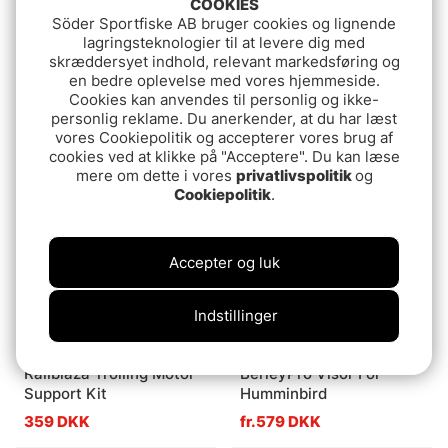
COOKIES
Söder Sportfiske AB bruger cookies og lignende
lagringsteknologier til at levere dig med
skræddersyet indhold, relevant markedsføring og
RAM Universal Marine
Fladen rod holder Boat
en bedre oplevelse med vores hjemmeside.
Electronic Mount 6 1/4''
Cookies kan anvendes til personlig og ikke-
99.90 DKK
X 2''
personlig reklame. Du anerkender, at du har læst
729 DKK
vores Cookiepolitik og accepterer vores brug af
cookies ved at klikke på "Acceptere". Du kan læse
mere om dette i vores
privatlivspolitik
og
Cookiepolitik
.
Accepter og luk
Indstillinger
Railblaza Trolling Motor
BerleyPro Visor For
Support Kit
Humminbird
359 DKK
fr.579 DKK