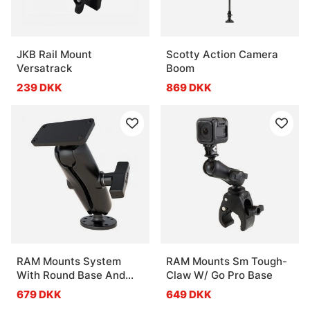
JKB Rail Mount
Scotty Action Camera
Versatrack
Boom
239 DKK
869 DKK
RAM Mounts System
RAM Mounts Sm Tough-
With Round Base And
Claw W/ Go Pro Base
1.5'' X 3''
679 DKK
649 DKK