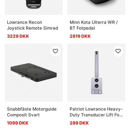
Lowrance Recon
Minn Kota Ulterra WR /
Joystick Remote Simrad
BT Fotpedal
3229 DKK
2819 DKK
Snabbfäste Motorguide
Patriot Lowrance Heavy-
Composit Svart
Duty Transducer Lift For
Transom -Narrow For 1
1099 DKK
289 DKK
Transducer