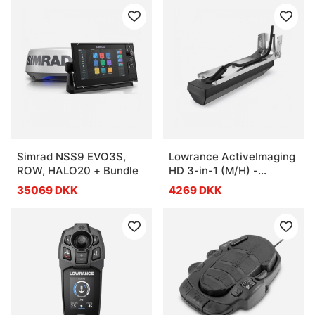
Simrad NSS9 EVO3S,
Lowrance ActiveImaging
ROW, HALO20 + Bundle
HD 3-in-1 (M/H) -
SideScan Fish Reveal
35069 DKK
4269 DKK