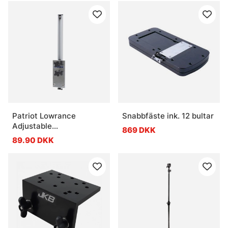
Patriot Lowrance
Snabbfäste ink. 12 bultar
Adjustable
869 DKK
Transducerlift For
89.90 DKK
Transom, For
Hdi/Wsbl/Bullet/Ss
Transducers