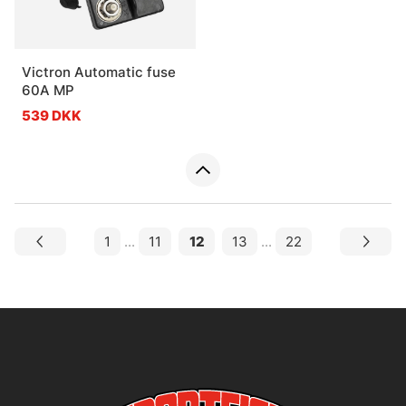
Victron Automatic fuse
60A MP
539 DKK
1
...
11
12
13
...
22