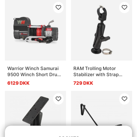
Warrior Winch Samurai
RAM Trolling Motor
9500 Winch Short Drum
Stabilizer with Strap
12V Synthetic Rope
Hose Clamp
6129 DKK
729 DKK