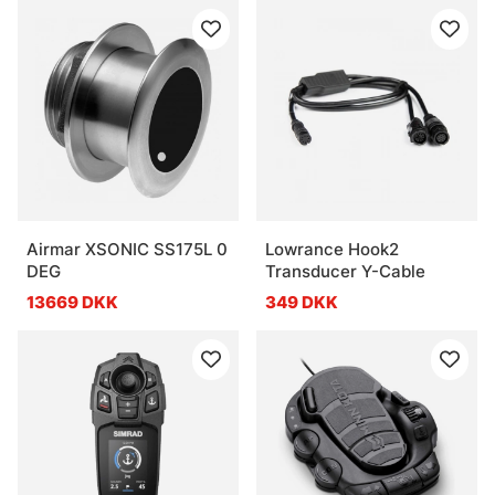
Airmar XSONIC SS175L 0
Lowrance Hook2
DEG
Transducer Y-Cable
13669 DKK
349 DKK