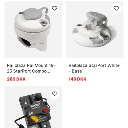
Railblaza RailMount 19-
Railblaza StarPort White
25 StarPort Combo
- Base
White - Base
289 DKK
149 DKK