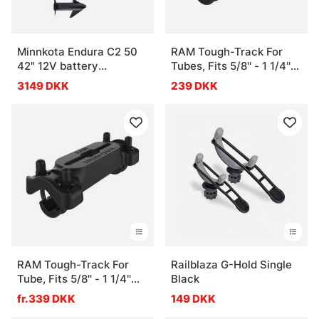
Minnkota Endura C2 50
RAM Tough-Track For
42" 12V battery
Tubes, Fits 5/8'' - 1 1/4''
.indikator
Diameter Tubes, 7''
3149 DKK
239 DKK
Overall Length
RAM Tough-Track For
Railblaza G-Hold Single
Tube, Fits 5/8'' - 1 1/4''
Black
Diameter Tubes
fr.339 DKK
149 DKK