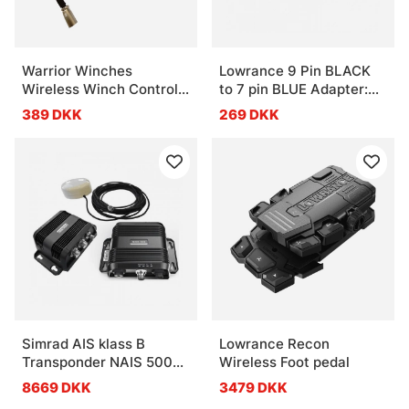
Warrior Winches
Lowrance 9 Pin BLACK
Wireless Winch Control -
to 7 pin BLUE Adapter:
Plug & Play 12/24V
For Analog Temp.
389 DKK
269 DKK
Transducers
Simrad AIS klass B
Lowrance Recon
Transponder NAIS 500
Wireless Foot pedal
KIT
8669 DKK
3479 DKK