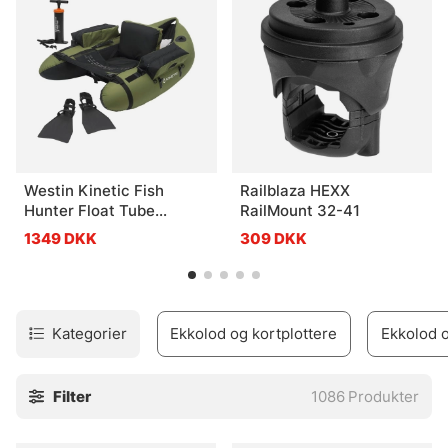
hjælper vi dig. Vi har også et stort udvalg af marinetilbehør
såsom elmotorer, søkort, dræberafbrydere, elektriske
ankre, opladere og meget mere!
Westin Kinetic Fish
Railblaza HEXX
Hunter Float Tube
RailMount 32-41
Combo 135cm
1349 DKK
309 DKK
Kategorier
Ekkolod og kortplottere
Ekkolod o
Filter
1086
Produkter