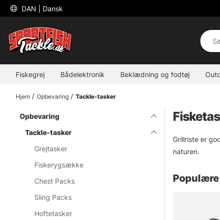
 DAN 
| Dansk
Fiskegrej
Bådelektronik
Beklædning og fodtøj
Out
Hjem
Opbevaring
Tackle-tasker
Fisketa
Opbevaring
Tackle-tasker
Grillriste er g
Grejtasker
naturen.
Fiskerygsække
Populære 
Chest Packs
Sling Packs
Hoftetasker