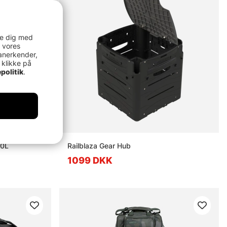
re dig med
 vores
anerkender,
 klikke på
politik
.
70L
Railblaza Gear Hub
1099 DKK