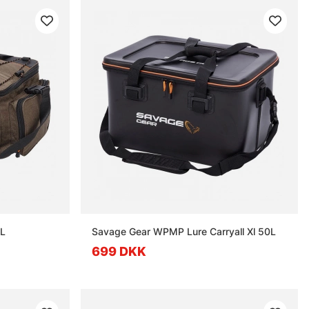
 L
Savage Gear WPMP Lure Carryall Xl 50L
699 DKK