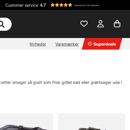
Customer service
4.7
Baseret på 2732 stemmer
Nyheder
Varemærker
Superdeals
å retter smager så godt som frisk grillet kød eller grøntsager ude i