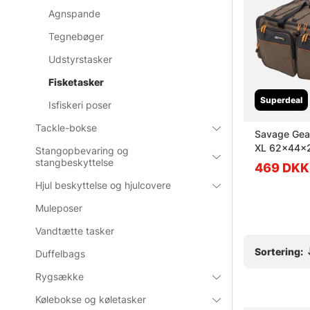
Agnspande
Tegnebøger
Udstyrstasker
Fisketasker
Superdeal
Isfiskeri poser
Tackle-bokse
Cube
Railblaza Gear Hub
Savage Gear
XL 62x44x
Stangopbevaring og
stangbeskyttelse
1099 DKK
469 DKK
Hjul beskyttelse og hjulcovere
Muleposer
Vandtætte tasker
Sortering:
Duffelbags
Rygsække
Kølebokse og køletasker