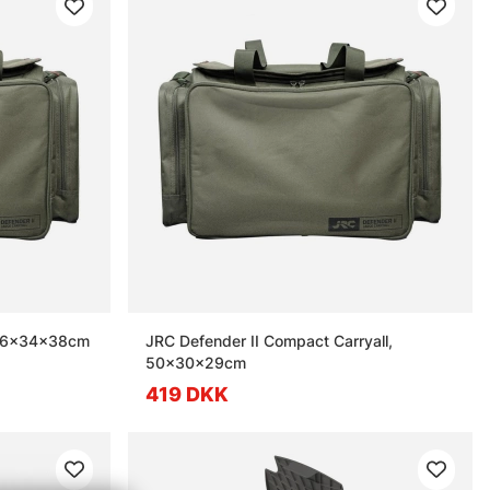
, 66x34x38cm
JRC Defender II Compact Carryall,
50x30x29cm
419 DKK