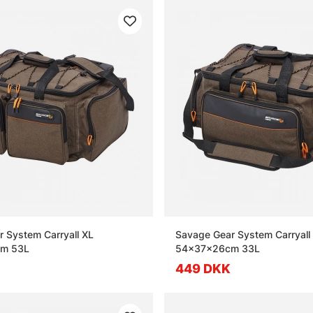
 System Carryall XL
Savage Gear System Carryall
m 53L
54x37x26cm 33L
449 DKK