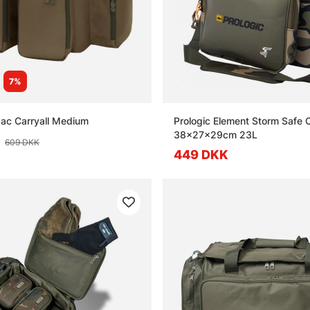
7%
ac Carryall Medium
Prologic Element Storm Safe C
38x27x29cm 23L
609 DKK
449 DKK