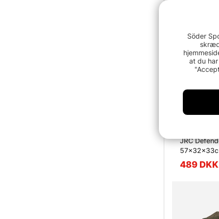
Söder Spo
skræd
hjemmeside
at du har
"Accept
JRC Defender
57x32x33
489 DKK