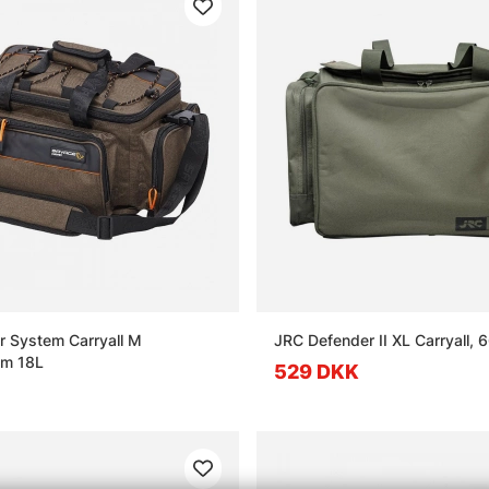
 System Carryall M
JRC Defender II XL Carryall
m 18L
529 DKK