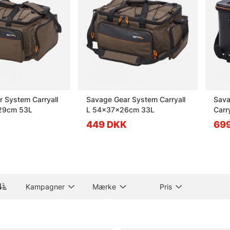
 System Carryall
Savage Gear System Carryall
Sava
29cm 53L
L 54x37x26cm 33L
Carry
449 DKK
69
Kampagner
Mærke
Pris