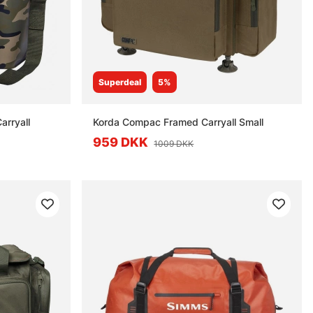
Superdeal
5%
arryall
Korda Compac Framed Carryall Small
959 DKK
1009 DKK