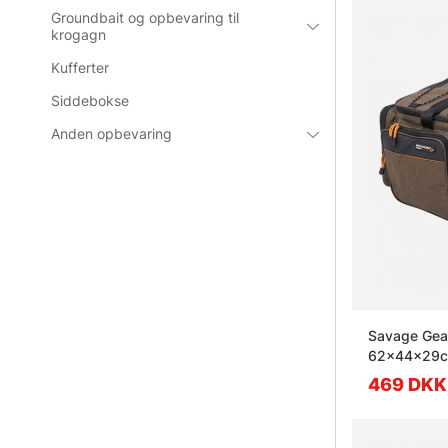
Groundbait og opbevaring til
krogagn
Kufferter
Siddebokse
Anden opbevaring
Savage Gear
62x44x29c
469 DKK