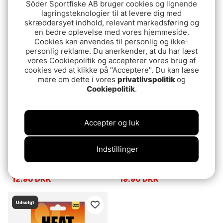
Söder Sportfiske AB bruger cookies og lignende
Wiggler Innersole Heater
IFISH Heat-Seat
lagringsteknologier til at levere dig med
Stl 41-44
339 DKK
skræddersyet indhold, relevant markedsføring og
19.90 DKK
en bedre oplevelse med vores hjemmeside.
Cookies kan anvendes til personlig og ikke-
personlig reklame. Du anerkender, at du har læst
vores Cookiepolitik og accepterer vores brug af
cookies ved at klikke på "Acceptere". Du kan læse
mere om dette i vores
privatlivspolitik
og
Cookiepolitik
.
Accepter og luk
Indstillinger
Fladen Fotvärmare 7cm x
IFISH Heating Sole L 41-
9cm (2-pack)
48
12.90 DKK
19.90 DKK
Udsolgt