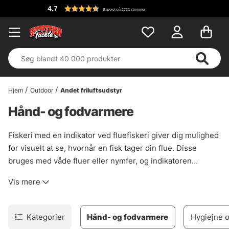
4.7
Baseret på 2732 stemmer
Hjem
Outdoor
Andet friluftsudstyr
Hånd- og fodvarmere
Fiskeri med en indikator ved fluefiskeri giver dig mulighed
for visuelt at se, hvornår en fisk tager din flue. Disse
bruges med våde fluer eller nymfer, og indikatoren
fungerer som en flyder, der falder, når du får et bid. Harr
Vis mere
og ørred spiser 90 % af deres føde under overfladen, og
disse vil hjælpe dig med at fange fisk, selv når den ikke
ser!
Kategorier
Hånd- og fodvarmere
Hygiejne 