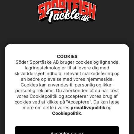
COOKIES
Söder Sportfiske AB bruger cookies og lignende
lagringsteknologier til at levere dig med
Butikken i Stockholm
Ofte stillede
skræddersyet indhold, relevant markedsføring og
spørgsmål
en bedre oplevelse med vores hjemmeside.
Cookies kan anvendes til personlig og ikke-
Om os
Privatlivspolitik
personlig reklame. Du anerkender, at du har læst
vores Cookiepolitik og accepterer vores brug af
cookies ved at klikke på "Acceptere". Du kan læse
PRODUKTSTØTTE &
Tilgængelighedserklæring
mere om dette i vores
privatlivspolitik
og
KONTAKT
Cookiepolitik
.
Vilkår og Betingelser
Accepter og luk