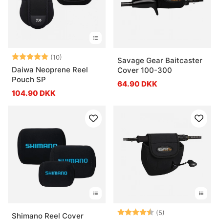
Vurdering:
5.0 ud af 5 stjerner
(10)
Savage Gear Baitcaster
Daiwa Neoprene Reel
Cover 100-300
Pouch SP
64.90 DKK
104.90 DKK
Vurdering:
4.8 ud af 5 stje
(5)
Shimano Reel Cover