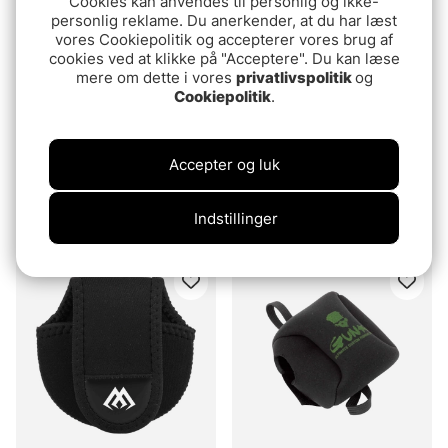
Cookies kan anvendes til personlig og ikke-
personlig reklame. Du anerkender, at du har læst
vores Cookiepolitik og accepterer vores brug af
cookies ved at klikke på "Acceptere". Du kan læse
mere om dette i vores
privatlivspolitik
og
Cookiepolitik
.
Accepter og luk
Gunki Reel Cover Spin-M
13 Fishing Skull Cap
(Spinning)
Rullskydd
Indstillinger
79.90 DKK
84.90 DKK