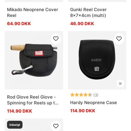
Mikado Neoprene Cover
Gunki Reel Cover
Reel
8x7x4cm (multi)
64.90 DKK
46.90 DKK
Vurdering:
4.7 ud af 5 stje
(3)
Rod Glove Reel Glove -
Hardy Neoprene Case
Spinning for Reels up to
3000
114.90 DKK
114.90 DKK
Udsolgt