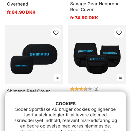
Savage Gear Neoprene
Overhead
Reel Cover
fr.94.90 DKK
fr.74.90 DKK
Vurdering:
3.7 ud af 5 stje
(3)
Shimano Reel Cover
Shimano Reel Cover
Baitcast
Spinning
COOKIES
59.90 DKK
Söder Sportfiske AB bruger cookies og lignende
fr.119.90 DKK
lagringsteknologier til at levere dig med
skræddersyet indhold, relevant markedsføring og
en bedre oplevelse med vores hjemmeside.