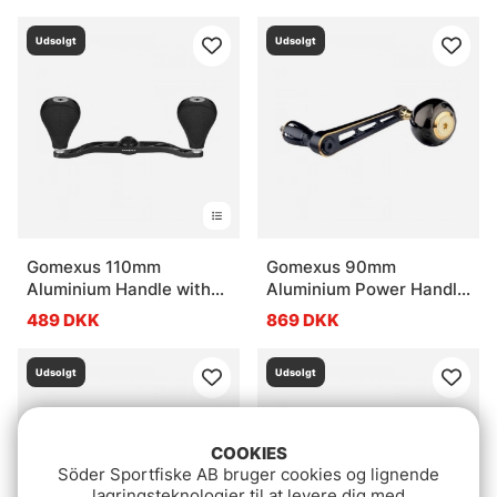
Udsolgt
Udsolgt
Gomexus 110mm
Gomexus 90mm
Aluminium Handle with
Aluminium Power Handle
35mm TPE Knob
with 45mm Titanium
489 DKK
869 DKK
Knob - Black & Gold
Udsolgt
Udsolgt
COOKIES
Söder Sportfiske AB bruger cookies og lignende
lagringsteknologier til at levere dig med