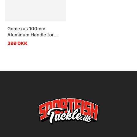
Gomexus 100mm
Aluminum Handle for
baitcasting Reel
399 DKK
Red/Black 7x4mm