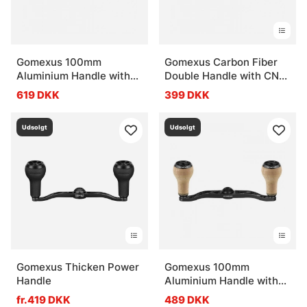
Gomexus 100mm
Gomexus Carbon Fiber
Aluminium Handle with
Double Handle with CNC
22mm Titanium Knob
Knob
619 DKK
399 DKK
8x5mm - Silver & Gold
Udsolgt
Udsolgt
Gomexus Thicken Power
Gomexus 100mm
Handle
Aluminium Handle with
27mm Cork Knob
fr.419 DKK
489 DKK