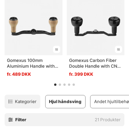
Gomexus 100mm
Gomexus Carbon Fiber
Aluminium Handle with
Double Handle with CNC
27mm Cork Knob
Knob
fr. 489 DKK
fr. 399 DKK
Kategorier
Hjul håndsving
Andet hjultilbehø
Filter
21
Produkter