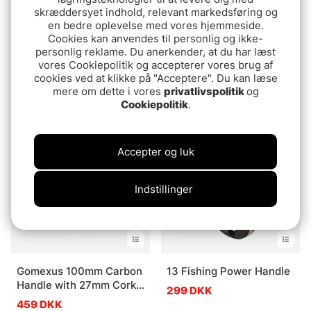
skræddersyet indhold, relevant markedsføring og
en bedre oplevelse med vores hjemmeside.
Cookies kan anvendes til personlig og ikke-
personlig reklame. Du anerkender, at du har læst
Gomexus 70mm
Gomexus 120mm
vores Cookiepolitik og accepterer vores brug af
Aluminium Power Handle
Aluminium Handle with
cookies ved at klikke på "Acceptere". Du kan læse
with 45mm Knob - Black
27mm Cork Knob
mere om dette i vores
privatlivspolitik
og
759 DKK
489 DKK
Cookiepolitik
.
Gold
Udsolgt
Udsolgt
Accepter og luk
Indstillinger
Gomexus 100mm Carbon
13 Fishing Power Handle
Handle with 27mm Cork
299 DKK
Knob
459 DKK