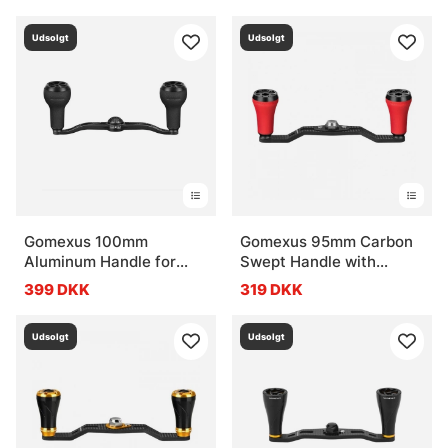
Udsolgt
Udsolgt
Gomexus 100mm
Gomexus 95mm Carbon
Aluminum Handle for
Swept Handle with
baitcasting Reel
20mm TPE Knob
399 DKK
319 DKK
Black/Black
Udsolgt
Udsolgt