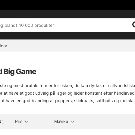
door
d Big Game
ste og mest brutale former for fiskeri, du kan dyrke, er saltvandsfi
er at have et godt udvalg på lager og leder konstant efter håndlave
 at have en god blanding af poppers, stickbaits, softbaits og metala
Pris
Mærke