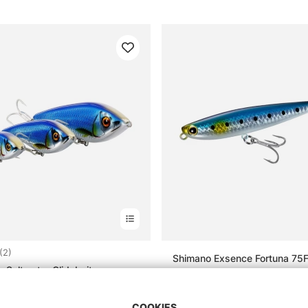
4.5 ud af 5 stjerner
(2)
Shimano Exsence Fortuna 75F
 Saltwater Glidebait
84.90 DKK
0 DKK
COOKIES