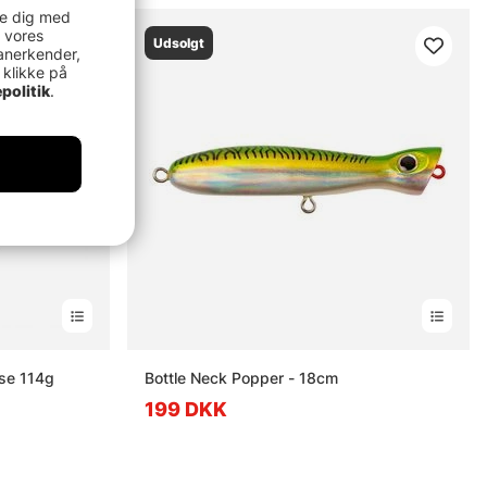
re dig med
 vores
Udsolgt
anerkender,
 klikke på
politik
.
se 114g
Bottle Neck Popper - 18cm
199 DKK