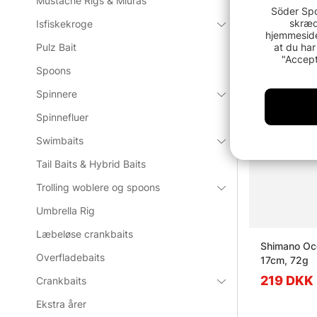
Mustache Rigs & Miuras
Söder Spo
skræd
Isfiskekroge
Udsolgt
hjemmeside
at du har
Pulz Bait
"Accept
Spoons
Spinnere
Spinnefluer
Swimbaits
Tail Baits & Hybrid Baits
Trolling woblere og spoons
Umbrella Rig
Læbeløse crankbaits
Shimano Oc
Overfladebaits
17cm, 72g
219 DKK
Crankbaits
Ekstra årer