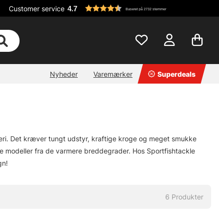
Customer service
4.7
Baseret på 2732 stemmer
Nyheder
Varemærker
Superdeals
skeri. Det kræver tungt udstyr, kraftige kroge og meget smukke
de modeller fra de varmere breddegrader. Hos Sportfishtackle
gn!
6
Produkter