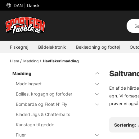
 DAN 
| Dansk
Fiskegrej
Bådelektronik
Beklædning og fodtøj
Out
Hjem
Madding
Havfiskeri madding
Saltvan
Madding
Maddingsæt
En af de hårde
Boilies, krogagn og forfoder
agn. Vi forsøg
prøver vi også
Bombarda og Float N' Fly
Bladed Jigs & Chatterbaits
Kunstagn til gedde
Sortering:
Fluer