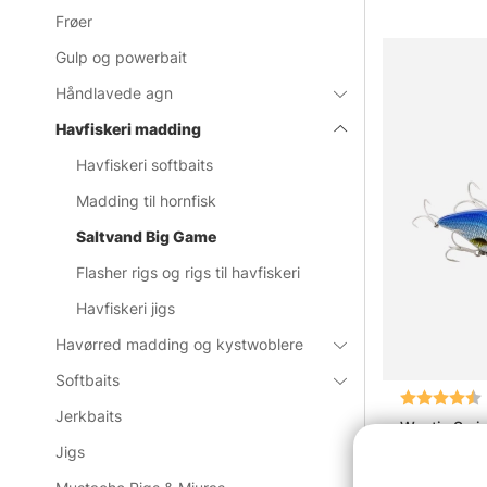
Frøer
Gulp og powerbait
Håndlavede agn
Havfiskeri madding
Havfiskeri softbaits
Madding til hornfisk
Saltvand Big Game
Flasher rigs og rigs til havfiskeri
Havfiskeri jigs
Havørred madding og kystwoblere
Softbaits
Vurdering:
Jerkbaits
Westin Swim
Jigs
fr.129.9