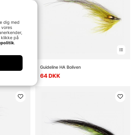
re dig med
 vores
anerkender,
 klikke på
politik
.
Guideline HA Boliven
64 DKK