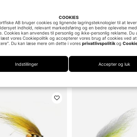
COOKIES
rtfiske AB bruger cookies og lignende lagringsteknologier til at leve
dersyet indhold, relevant markedsføring og en bedre oplevelse med
. Cookies kan anvendes til personlig og ikke-personlig reklame. Du 
 læst vores Cookiepolitik og accepterer vores brug af cookies ved at
ere". Du kan læse mere om dette i vores
privatlivspolitik
og
Cookie
Indstillinger
Accepter og luk
G's Flashwing
Sunray Yellow Tube
46.90 DKK