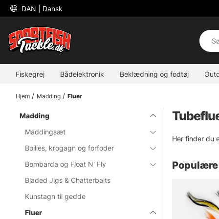
 DAN 
| Dansk
Fiskegrej
Bådelektronik
Beklædning og fodtøj
Out
Hjem
Madding
Fluer
Tubeflu
Madding
Maddingsæt
Her finder du e
Boilies, krogagn og forfoder
Populære 
Bombarda og Float N' Fly
Bladed Jigs & Chatterbaits
Kunstagn til gedde
Fluer