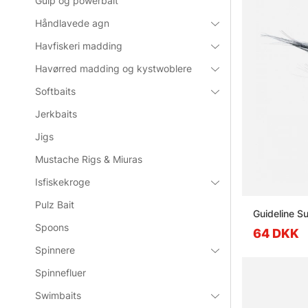
Gulp og powerbait
Håndlavede agn
Havfiskeri madding
Havørred madding og kystwoblere
Softbaits
Jerkbaits
Jigs
Mustache Rigs & Miuras
Isfiskekroge
Pulz Bait
Guideline S
Spoons
64 DKK
Spinnere
Spinnefluer
Swimbaits