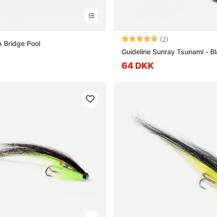
Vurdering:
5.0 ud af 5 stj
(2)
A Bridge Pool
Guideline Sunray Tsunami - B
64 DKK