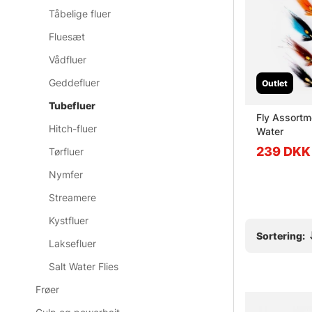
Tåbelige fluer
Fluesæt
Vådfluer
Geddefluer
Outlet
Tubefluer
 -
Frödin Micro Series - Dee
Fly Assortm
Hitch-fluer
Sheep
Water
fr. 59.90 DKK
239 DKK
Tørfluer
Nymfer
Streamere
Kystfluer
Sortering:
Laksefluer
Salt Water Flies
Frøer