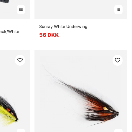
erner
Sunray White Underwing
lack/White
56 DKK