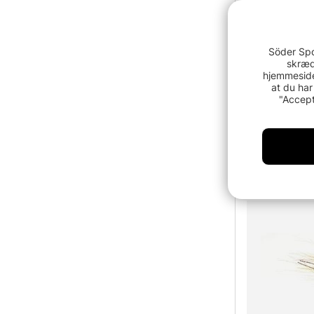
Söder Spo
skræd
hjemmeside
at du har
"Accept
Guideline S
64 DKK