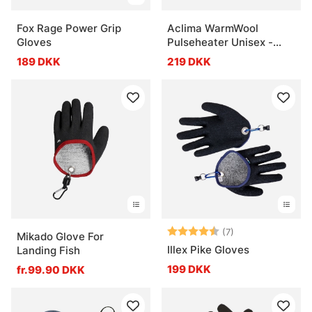
Fox Rage Power Grip
Aclima WarmWool
Gloves
Pulseheater Unisex -
Marengo
189 DKK
219 DKK
Vurdering:
4.3 ud af 5 stje
(7)
Mikado Glove For
Illex Pike Gloves
Landing Fish
199 DKK
fr.99.90 DKK