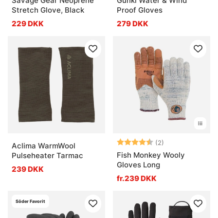
Savage Gear Neoprene
Gunki Water & Wind
Stretch Glove, Black
Proof Gloves
229 DKK
279 DKK
Vurdering:
4.5 ud af 5 stje
(2)
Aclima WarmWool
Fish Monkey Wooly
Pulseheater Tarmac
Gloves Long
239 DKK
fr.239 DKK
Söder Favorit