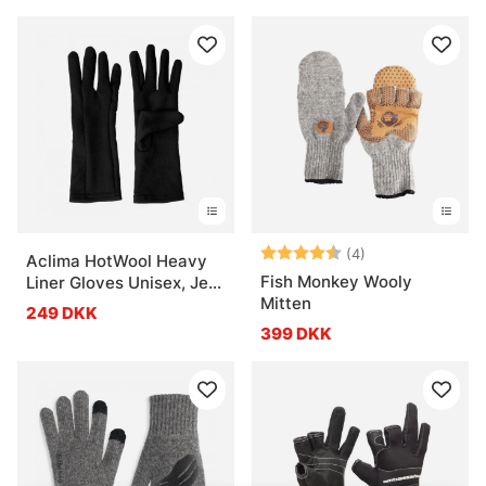
Vurdering:
4.5 ud af 5 stje
(4)
Aclima HotWool Heavy
Fish Monkey Wooly
Liner Gloves Unisex, Jet
Mitten
Black
249 DKK
399 DKK