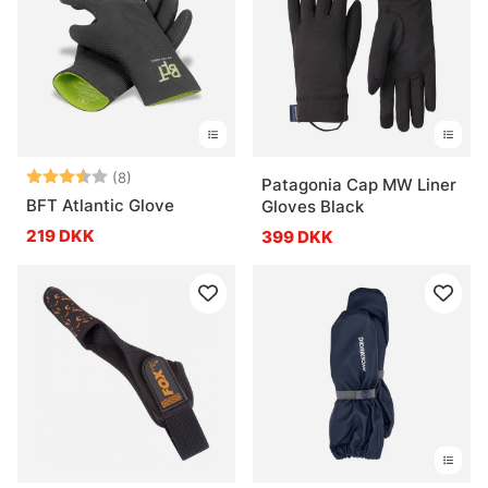
Vurdering:
3.9 ud af 5 stjerner
(8)
Patagonia Cap MW Liner
BFT Atlantic Glove
Gloves Black
219 DKK
399 DKK