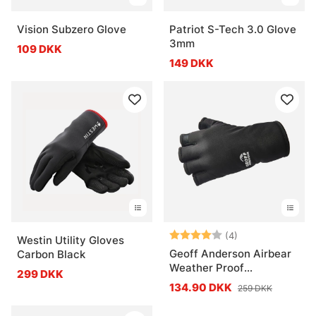
Vision Subzero Glove
Patriot S-Tech 3.0 Glove
3mm
109 DKK
149 DKK
Vurdering:
4.0 ud af 5 stje
(4)
Westin Utility Gloves
Geoff Anderson Airbear
Carbon Black
Weather Proof
299 DKK
Fingerless Glove
134.90 DKK
259 DKK