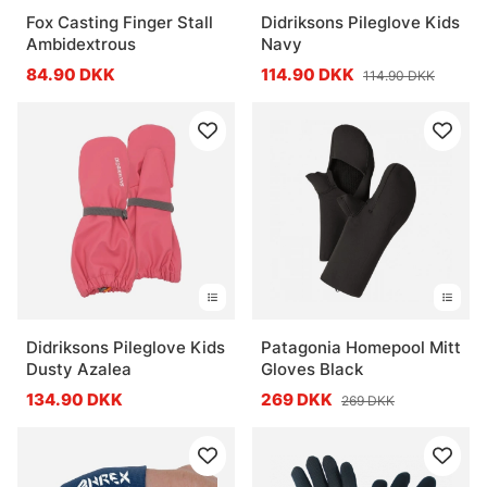
Fox Casting Finger Stall
Didriksons Pileglove Kids
Ambidextrous
Navy
84.90 DKK
114.90 DKK
114.90 DKK
Didriksons Pileglove Kids
Patagonia Homepool Mitt
Dusty Azalea
Gloves Black
134.90 DKK
269 DKK
269 DKK