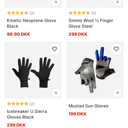
Vurdering:
4.5 ud af 5 stjerner
Vurdering:
4.5 ud af 5 stje
(2)
(2)
Kinetic Neoprene Glove
Simms Wool ½ Finger
Black
Glove Steel
99.90 DKK
299 DKK
Vurdering:
5.0 ud af 5 stjerner
(2)
Mustad Sun Gloves
Icebreaker U Sierra
199 DKK
Gloves Black
299 DKK