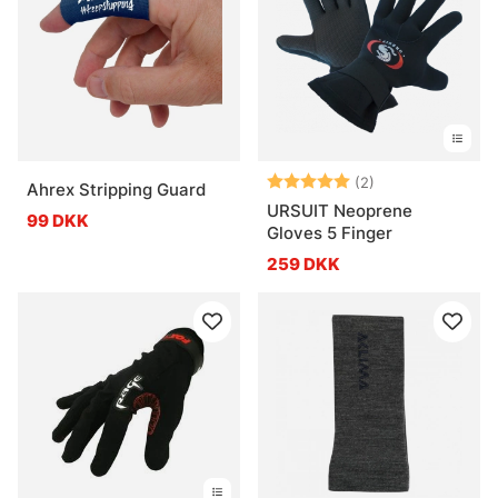
Vurdering:
5.0 ud af 5 stje
(2)
Ahrex Stripping Guard
URSUIT Neoprene
99 DKK
Gloves 5 Finger
259 DKK