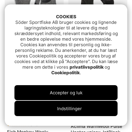
COOKIES
Söder Sportfiske AB bruger cookies og lignende
lagringsteknologier til at levere dig med
Vurdering:
4.0 ud af 5 stje
(6)
Simms Wool Full Finger
skræddersyet indhold, relevant markedsføring og
ABU Garcia Professional
Glove Steel
en bedre oplevelse med vores hjemmeside.
FiskeGlove
Cookies kan anvendes til personlig og ikke-
399 DKK
personlig reklame. Du anerkender, at du har læst
169 DKK
vores Cookiepolitik og accepterer vores brug af
cookies ved at klikke på "Acceptere". Du kan læse
mere om dette i vores
privatlivspolitik
og
Cookiepolitik
.
Accepter og luk
Indstillinger
Vurdering:
4.9 ud af 5 stjerner
(26)
Aclima WarmWool Pulse
Fish Monkey Wooly