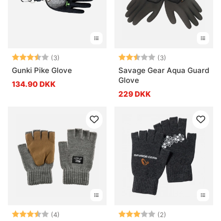
Vurdering:
3.3 ud af 5 stjerner
Vurdering:
2.3 ud af 5 stje
(3)
(3)
Gunki Pike Glove
Savage Gear Aqua Guard
Glove
134.90 DKK
229 DKK
Vurdering:
3.8 ud af 5 stjerner
Vurdering:
3.0 ud af 5 stje
(4)
(2)