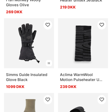
Heater unisex JetBlack
Gloves Olive
219 DKK
269 DKK
Simms Guide Insulated
Aclima WarmWool
Glove Black
Motion Pulseheater U
Black Motion
1099 DKK
239 DKK