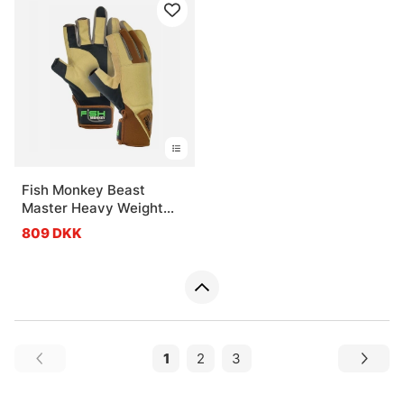
Fish Monkey Beast
Master Heavy Weight
Wiring Glove Charles
809 DKK
Perry Edition
1
2
3