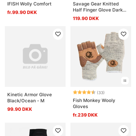
IFISH Wolly Comfort
Savage Gear Knitted
Half Finger Glove Dark
fr.99.90 DKK
Grey Melange
119.90 DKK
Vurdering:
4.6 ud af 5 stj
(33)
Kinetic Armor Glove
Fish Monkey Wooly
Black/Ocean - M
Gloves
99.90 DKK
fr.239 DKK