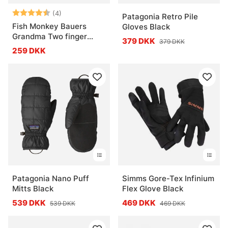
Vurdering:
4.3 ud af 5 stjerner
(4)
Patagonia Retro Pile
Fish Monkey Bauers
Gloves Black
Grandma Two finger
379 DKK
379 DKK
Wool Glove
259 DKK
Patagonia Nano Puff
Simms Gore-Tex Infinium
Mitts Black
Flex Glove Black
539 DKK
469 DKK
539 DKK
469 DKK