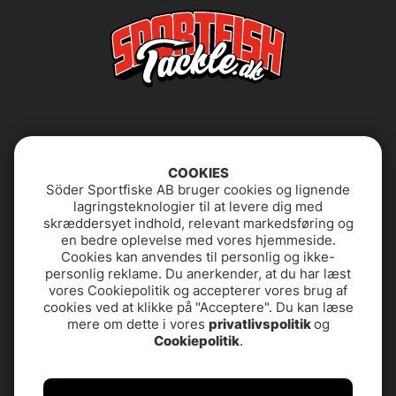
COOKIES
Söder Sportfiske AB bruger cookies og lignende
lagringsteknologier til at levere dig med
Butikken i Stockholm
Ofte stillede
skræddersyet indhold, relevant markedsføring og
spørgsmål
en bedre oplevelse med vores hjemmeside.
Cookies kan anvendes til personlig og ikke-
personlig reklame. Du anerkender, at du har læst
Om os
Privatlivspolitik
vores Cookiepolitik og accepterer vores brug af
cookies ved at klikke på "Acceptere". Du kan læse
PRODUKTSTØTTE &
Tilgængelighedserklæring
mere om dette i vores
privatlivspolitik
og
KONTAKT
Cookiepolitik
.
Vilkår og Betingelser