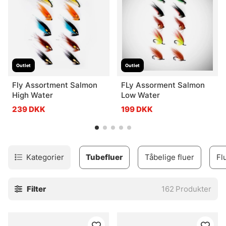
Outlet
Outlet
Fly Assortment Salmon
FLy Assorment Salmon
High Water
Low Water
239 DKK
199 DKK
Kategorier
Tubefluer
Tåbelige fluer
Fl
Filter
162
Produkter