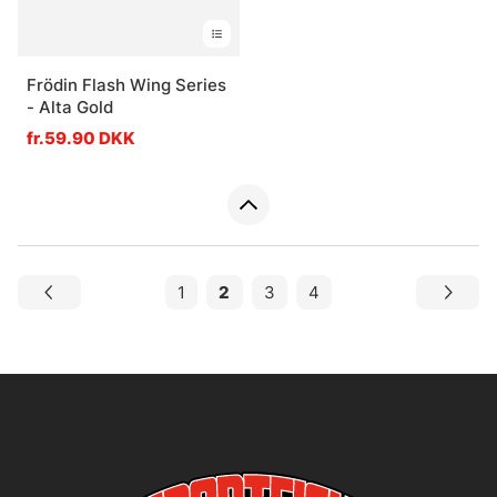
Frödin Flash Wing Series
- Alta Gold
fr.59.90 DKK
1
2
3
4