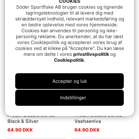
COOKIES
Söder Sportfiske AB bruger cookies og lignende
lagringsteknologier til at levere dig med
skræddersyet indhold, relevant markedsføring og
Frödin Classic Classic -
Frödin Classic Classic -
en bedre oplevelse med vores hjemmeside.
Silver Doctor
The Dunkeld
Cookies kan anvendes til personlig og ikke-
personlig reklame. Du anerkender, at du har læst
64.90 DKK
64.90 DKK
vores Cookiepolitik og accepterer vores brug af
cookies ved at klikke på "Acceptere". Du kan læse
mere om dette i vores
privatlivspolitik
og
Cookiepolitik
.
Accepter og luk
Indstillinger
Frödin Classic Series -
Frödin Classic Series -
Black & Silver
Vaehaeniva
64.90 DKK
64.90 DKK