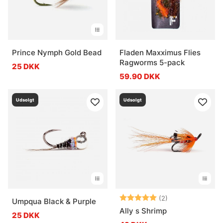
Prince Nymph Gold Bead
Fladen Maxximus Flies
Ragworms 5-pack
25 DKK
59.90 DKK
Udsolgt
Udsolgt
Vurdering:
5.0 ud af 5 stje
(2)
Umpqua Black & Purple
Ally s Shrimp
25 DKK