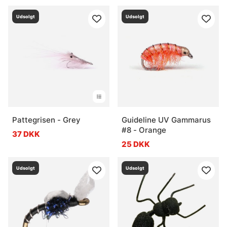
Udsolgt
Udsolgt
Pattegrisen - Grey
Guideline UV Gammarus
#8 - Orange
37 DKK
25 DKK
Udsolgt
Udsolgt