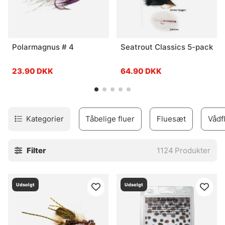
Polarmagnus # 4
Seatrout Classics 5-pack
23.90 DKK
64.90 DKK
Kategorier
Tåbelige fluer
Fluesæt
Vådf
Filter
1124
Produkter
Udsolgt
Udsolgt