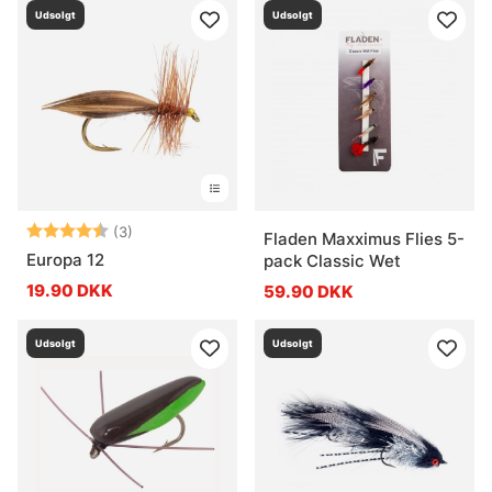
Udsolgt
Udsolgt
Vurdering:
4.3 ud af 5 stjerner
(3)
Fladen Maxximus Flies 5-
Europa 12
pack Classic Wet
19.90 DKK
59.90 DKK
Udsolgt
Udsolgt