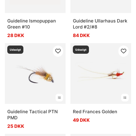
Guideline Ismopuppan
Guideline Ullarhaus Dark
Green #10
Lord #2/#8
28 DKK
84 DKK
Udsolgt
Udsolgt
Guideline Tactical PTN
Red Frances Golden
PMD
49 DKK
25 DKK