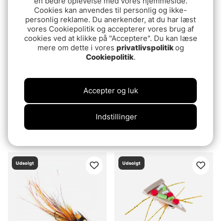
en bedre oplevelse med vores hjemmeside.
Cookies kan anvendes til personlig og ikke-
Udsolgt
Udsolgt
personlig reklame. Du anerkender, at du har læst
vores Cookiepolitik og accepterer vores brug af
cookies ved at klikke på "Acceptere". Du kan læse
mere om dette i vores
privatlivspolitik
og
Cookiepolitik
.
Accepter og luk
Pool 12 Europa 12 (4-
CDC Biot Spinner Rusty
Indstillinger
pack)
25 DKK
59.90 DKK
Udsolgt
Udsolgt