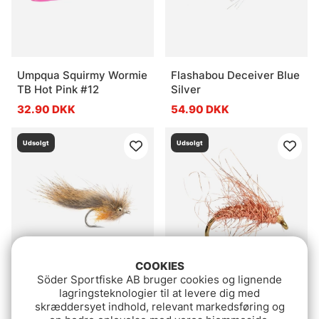
Umpqua Squirmy Wormie
Flashabou Deceiver Blue
TB Hot Pink #12
Silver
32.90 DKK
54.90 DKK
Udsolgt
Udsolgt
COOKIES
Söder Sportfiske AB bruger cookies og lignende
Kuttlingen # 8
Kobberbassen
lagringsteknologier til at levere dig med
skræddersyet indhold, relevant markedsføring og
23.90 DKK
23.90 DKK