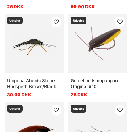
25 DKK
99.90 DKK
Udsolgt
Udsolgt
Umpqua Atomic Stone
Guideline Ismopuppan
Hudspeth Brown/Black -
Original #10
#6
39.90 DKK
28 DKK
Udsolgt
Udsolgt