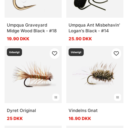
Umpqua Graveyard
Umpqua Ant Misbehavin'
Midge Wood Black - #18
Logan's Black - #14
19.90 DKK
25.90 DKK
Udsolgt
Udsolgt
Dyret Original
Vindelns Gnat
25 DKK
16.90 DKK