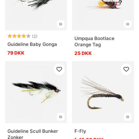
Vurdering:
4.0 ud af 5 stjerner
(2)
Umpqua Bootlace
Guideline Baby Gonga
Orange Tag
79 DKK
25 DKK
Guideline Scull Bunker
F-Fly
Zonker