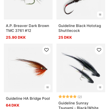
A.P. Breaver Dark Brown
Guideline Black Hototag
TMC 3761 #12
Shuttlecock
25.90 DKK
25 DKK
Vurdering:
5.0 ud af 5 stje
(2)
Guideline HA Bridge Pool
Guideline Sunray
64 DKK
Tsunami - Black/White