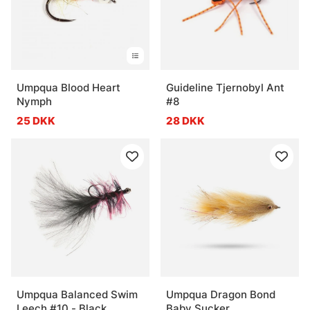
Umpqua Blood Heart
Guideline Tjernobyl Ant
Nymph
#8
25 DKK
28 DKK
Umpqua Balanced Swim
Umpqua Dragon Bond
Leech #10 - Black
Baby Sucker