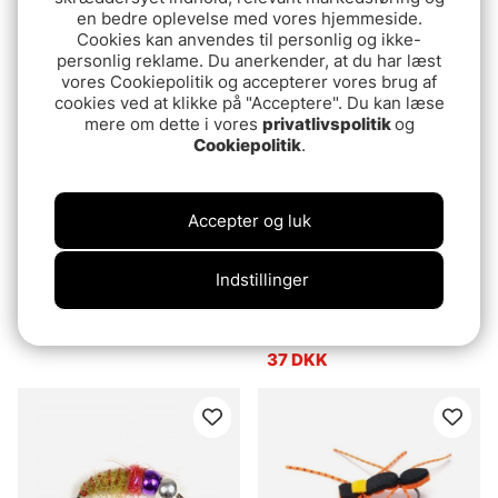
12.90 DKK
en bedre oplevelse med vores hjemmeside.
12.90 DKK
Cookies kan anvendes til personlig og ikke-
personlig reklame. Du anerkender, at du har læst
vores Cookiepolitik og accepterer vores brug af
cookies ved at klikke på "Acceptere". Du kan læse
mere om dette i vores
privatlivspolitik
og
Cookiepolitik
.
Accepter og luk
Indstillinger
Guideline Konkagorva Fly
Guideline Mallard
Express Orange #8
64 DKK
37 DKK