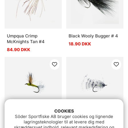
Umpqua Crimp
Black Wooly Bugger # 4
McKnights Tan #4
18.90 DKK
84.90 DKK
COOKIES
Söder Sportfiske AB bruger cookies og lignende
Comparadun Light Olive
Mirage Grizzly
lagringsteknologier til at levere dig med
Stickleback
skræddersyet indhold, relevant markedsføring og