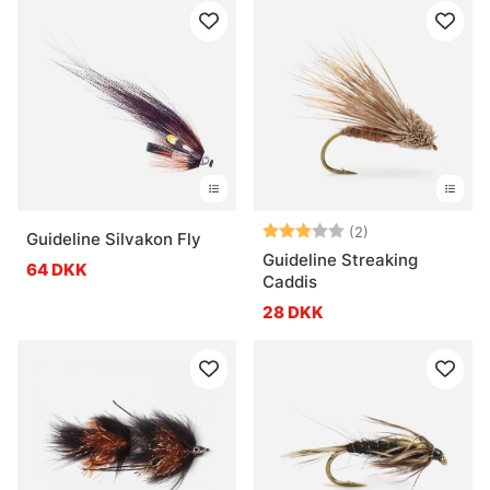
Vurdering:
3.0 ud af 5 stje
(2)
Guideline Silvakon Fly
Guideline Streaking
64 DKK
Caddis
28 DKK