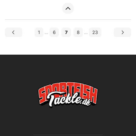
1
...
6
7
8
...
23