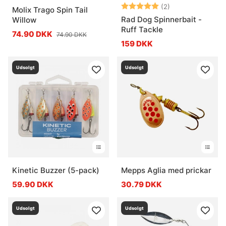
Vurdering:
5.0 ud af 5 stje
(2)
Molix Trago Spin Tail
Rad Dog Spinnerbait -
Willow
Ruff Tackle
74.90 DKK
74.90 DKK
159 DKK
Udsolgt
Udsolgt
Kinetic Buzzer (5-pack)
Mepps Aglia med prickar
59.90 DKK
30.79 DKK
Udsolgt
Udsolgt