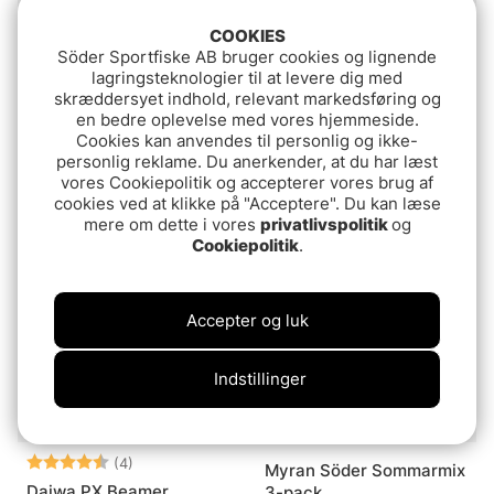
COOKIES
Söder Sportfiske AB bruger cookies og lignende
lagringsteknologier til at levere dig med
skræddersyet indhold, relevant markedsføring og
en bedre oplevelse med vores hjemmeside.
Vurdering:
5.0 ud af 5 stjerner
(4)
Myran Utvalda Favoriter
Cookies kan anvendes til personlig og ikke-
Megabass SV-3 SR
personlig reklame. Du anerkender, at du har læst
Abborre 3-Pack
vores Cookiepolitik og accepterer vores brug af
119.90 DKK
159 DKK
cookies ved at klikke på "Acceptere". Du kan læse
mere om dette i vores
privatlivspolitik
og
Cookiepolitik
.
Söder Custom
Accepter og luk
Indstillinger
Vurdering:
4.3 ud af 5 stjerner
(4)
Myran Söder Sommarmix
Daiwa PX Beamer
3-pack