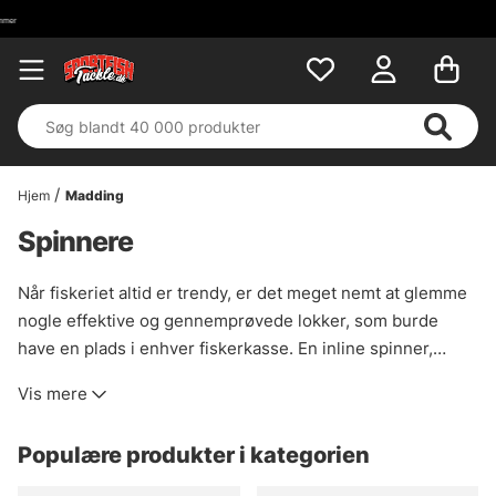
Hjem
Madding
Spinnere
Når fiskeriet altid er trendy, er det meget nemt at glemme
nogle effektive og gennemprøvede lokker, som burde
have en plads i enhver fiskerkasse. En inline spinner,
uanset om den er stor eller lille, kan være dagens melodi
Vis mere
oftere end man tror, de flytter meget vand og gør sig selv
større end de egentlig er, de lyder højt og skeerne
Populære produkter i kategorien
reflekterer ofte lyset godt. En almindelig inline spinner kan
ofte være mere effektiv end en spinnerbait, så længe du