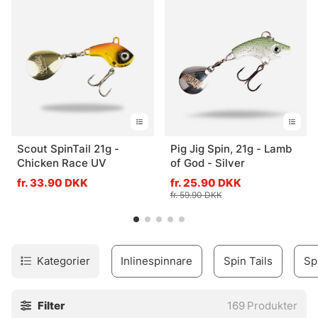
ikke har for meget vegetation at arbejde igennem. Det der
er rart er, at du nemt og hurtigt kan veksle mellem inline
spinnere og spinnerbait alt efter vegetationen. Sommer
lokker uden nogen direkte konkurrence!
Scout SpinTail 21g -
Pig Jig Spin, 21g - Lamb
Chicken Race UV
of God - Silver
fr. 33.90 DKK
fr. 25.90 DKK
fr. 59.90 DKK
Kategorier
Inlinespinnare
Spin Tails
Sp
Filter
169
Produkter