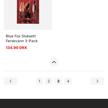
Blue Fox Sluksett
Ferskvann 3-Pack
134.90 DKK
1
2
3
4