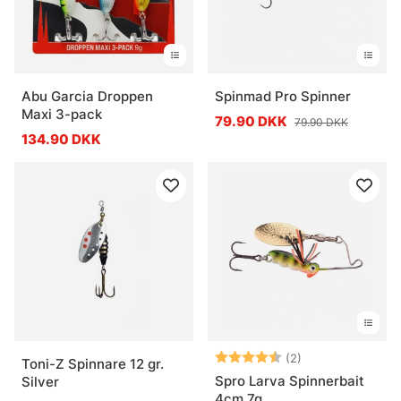
Abu Garcia Droppen
Spinmad Pro Spinner
Maxi 3-pack
79.90 DKK
79.90 DKK
134.90 DKK
Vurdering:
4.5 ud af 5 stje
(2)
Toni-Z Spinnare 12 gr.
Spro Larva Spinnerbait
Silver
4cm 7g