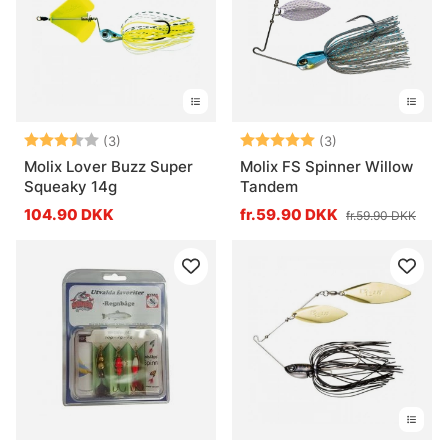
Vurdering:
3.7 ud af 5 stjerner
Vurdering:
5.0 ud af 5 stje
(3)
(3)
Molix Lover Buzz Super
Molix FS Spinner Willow
Squeaky 14g
Tandem
104.90 DKK
fr.59.90 DKK
fr.59.90 DKK