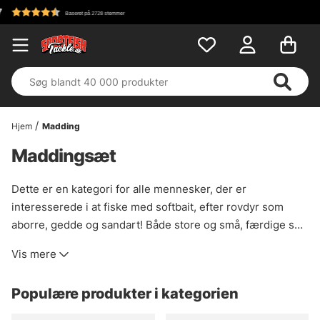
Hjem
Madding
Maddingsæt
Dette er en kategori for alle mennesker, der er
interesserede i at fiske med softbait, efter rovdyr som
aborre, gedde og sandart! Både store og små, færdige sæt
med softbaits og jigheads/kroge, der passer til hinanden.
Vis mere
Ofte er det rart bare at kunne købe en færdiglavet kasse,
binde på linen og begynde at fiske! Nogle af sættene
Populære produkter i kategorien
indeholder produkter nok til en hel sæsons fiskeri!