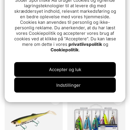
Söder Sportfiske AB bruger cookies og lignende
Coastfishing
lagringsteknologier til at levere dig med
skræddersyet indhold, relevant markedsføring og
Udsolgt
Udsolgt
en bedre oplevelse med vores hjemmeside.
Cookies kan anvendes til personlig og ikke-
personlig reklame. Du anerkender, at du har læst
vores Cookiepolitik og accepterer vores brug af
cookies ved at klikke på "Acceptere". Du kan læse
mere om dette i vores
privatlivspolitik
og
Cookiepolitik
.
Accepter og luk
Scout Shad XL Bundle -
Mikado Sicario 18cm &
Titanium
Stinger Bundle
209 DKK
101.60 DKK
Indstillinger
Udsolgt
Udsolgt