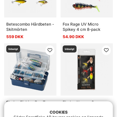
Betescombo Hårdbeten -
Fox Rage UV Micro
Skitmörten
Spikey 4 cm 8-pack
559 DKK
54.90 DKK
Udsolgt
Udsolgt
Fladen Fishing Box Two
Fladen Norpan 6g
Stories 33X20X15cm for
Spinnare 3-pack
COOKIES
Lakes & Lighter
249 DKK
64.90 DKK