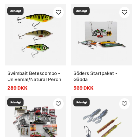
Udsolgt
Udsolgt
Swimbait Betescombo -
Söders Startpaket -
Universal/Natural Perch
Gädda
289 DKK
569 DKK
Udsolgt
Udsolgt