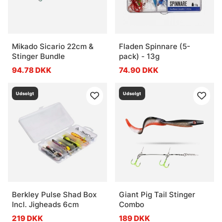
Mikado Sicario 22cm &
Fladen Spinnare (5-
Stinger Bundle
pack) - 13g
94.78 DKK
74.90 DKK
Udsolgt
Udsolgt
Berkley Pulse Shad Box
Giant Pig Tail Stinger
Incl. Jigheads 6cm
Combo
219 DKK
189 DKK