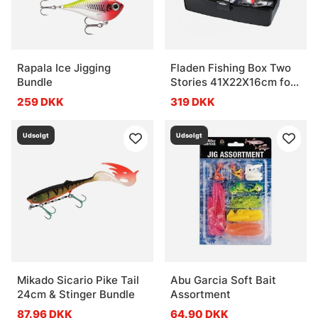
Rapala Ice Jigging
Fladen Fishing Box Two
Bundle
Stories 41X22X16cm for
Lake & Lighter
259 DKK
319 DKK
Coastfishing
Udsolgt
Udsolgt
Mikado Sicario Pike Tail
Abu Garcia Soft Bait
24cm & Stinger Bundle
Assortment
87.96 DKK
64.90 DKK