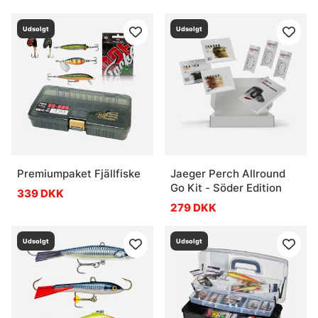
Udsolgt
Udsolgt
Premiumpaket Fjällfiske
Jaeger Perch Allround
Go Kit - Söder Edition
339 DKK
279 DKK
Udsolgt
Udsolgt