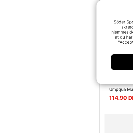
Söder Spo
skræd
hjemmeside
at du har
"Accept
Umpqua May
114.90 