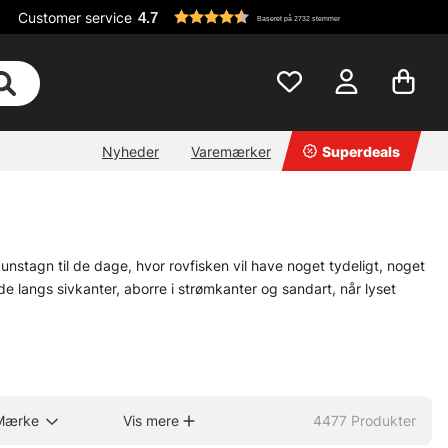
Customer service
4.7
Baseret på 2732 stemmer
Nyheder
Varemærker
Superdeals
 kunstagn til de dage, hvor rovfisken vil have noget tydeligt, noget
de langs sivkanter, aborre i strømkanter og sandart, når lyset
yk, pauser, ny retning. Når fisken hellere vil have en mere jævn og
skal være stor, rolig og lokkende gennem vandet, er
swimbaits
et
Mærke
Vis mere
4477
Produkter