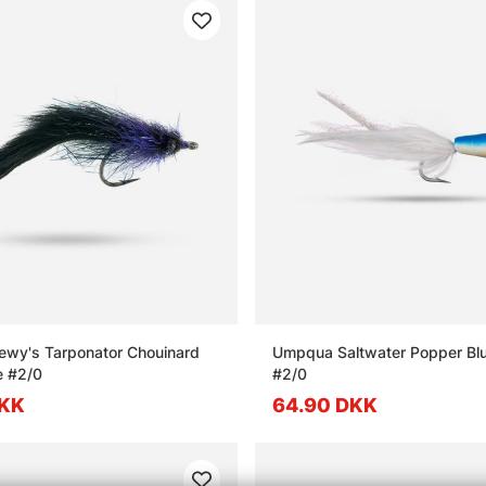
wy's Tarponator Chouinard
Umpqua Saltwater Popper Bl
e #2/0
#2/0
DKK
64.90 DKK