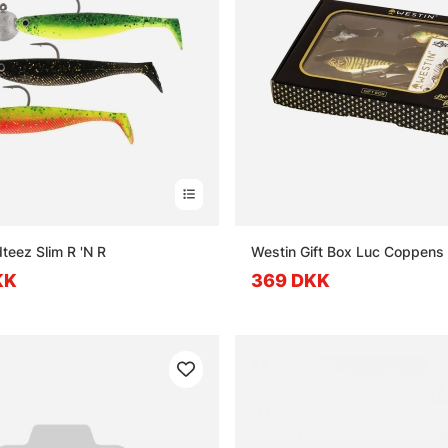
teez Slim R 'N R
Westin Gift Box Luc Coppens 
KK
369 DKK