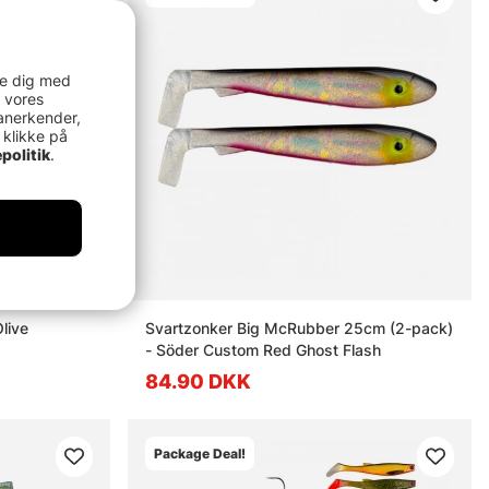
re dig med
 vores
anerkender,
 klikke på
politik
.
live
Svartzonker Big McRubber 25cm (2-pack)
- Söder Custom Red Ghost Flash
84.90 DKK
Package Deal!