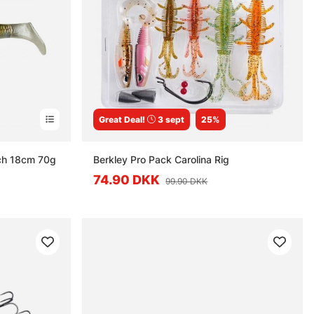
Great Deal!
3 sept
25%
ch 18cm 70g
Berkley Pro Pack Carolina Rig
74.90 DKK
99.90 DKK