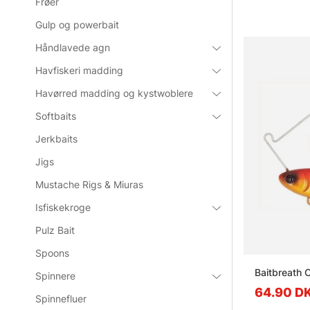
Frøer
Gulp og powerbait
Ofte stille
Håndlavede agn
Havfiskeri madding
Hvad er 
Havørred madding og kystwoblere
Softbaits
Hvad er e
Jerkbaits
Jigs
Hvad er 
Mustache Rigs & Miuras
Isfiskekroge
Hvad er 
Pulz Bait
Spoons
Baitbreath 
Spinnere
64.90 D
Spinnefluer