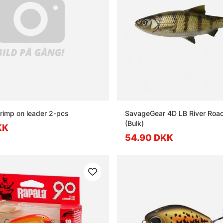
hrimp on leader 2-pcs
SavageGear 4D LB River Roa
(Bulk)
KK
54.90 DKK