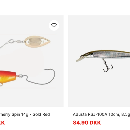
de spørgsmål om kunstagn
kunstagn?
t jerkbait?
en wobbler?
en swimbait?
Cherry Spin 14g - Gold Red
Adusta RSJ-100A 10cm, 8.5g
KK
84.90 DKK