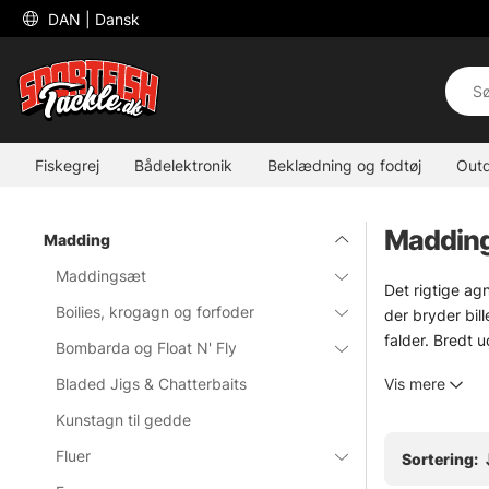
 DAN 
| Dansk
Fiskegrej
Bådelektronik
Beklædning og fodtøj
Out
Madding 
Madding
Maddingsæt
Det rigtige agn
Boilies, krogagn og forfoder
der bryder bill
falder. Bredt 
Bombarda og Float N' Fly
Til fiskeri hv
Bladed Jigs & Chatterbaits
Vis mere
vrikkende gan
klogt kort. Små
Kunstagn til gedde
Fluer
Sortering:
Jerkbaits