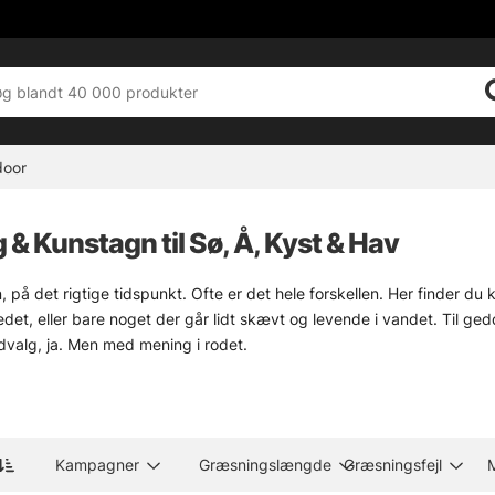
door
& Kunstagn til Sø, Å, Kyst & Hav
, på det rigtige tidspunkt. Ofte er det hele forskellen. Her finder du
edet, eller bare noget der går lidt skævt og levende i vandet. Til ged
udvalg, ja. Men med mening i rodet.
or gangen styres med stangtoppen, er
jerkbaits
et stærkt valg. Korte r
g, passer
crankbaits og woblere
ofte bedre. Og når præsentationen 
 forskelle. Stor effekt.
Kampagner
Græsningslængde
Græsningsfejl
Swimbaits
Crankbaits
Alle geddeagn