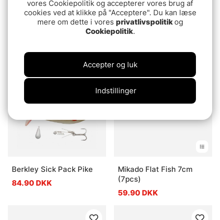
vores Cookiepolitik og accepterer vores brug af
cookies ved at klikke på "Acceptere". Du kan læse
mere om dette i vores
privatlivspolitik
og
Sensas 3000 Explosive
Svartzonker King Craw
Cookiepolitik
.
River Brasem 1kg
8,5cm, 6,6g (4pcs)
43.90 DKK
49.90 DKK
Accepter og luk
Indstillinger
Berkley Sick Pack Pike
Mikado Flat Fish 7cm
(7pcs)
84.90 DKK
59.90 DKK