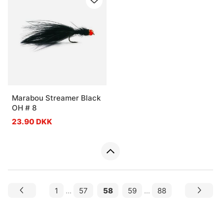
Marabou Streamer Black
OH # 8
23.90 DKK
1
...
57
58
59
...
88