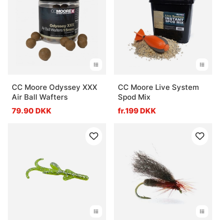
Hvad er et jerkbait?
Hvad er en wobbler?
Hvad er en swimbait?
CC Moore Odyssey XXX
CC Moore Live System
Air Ball Wafters
Spod Mix
79.90 DKK
fr.199 DKK