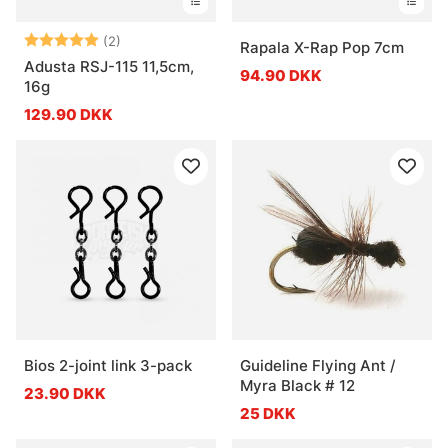
Vurdering:
5.0 ud af 5 stjerner
(2)
Rapala X-Rap Pop 7cm
Adusta RSJ-115 11,5cm,
94.90 DKK
16g
129.90 DKK
Bios 2-joint link 3-pack
Guideline Flying Ant /
Myra Black # 12
23.90 DKK
25 DKK