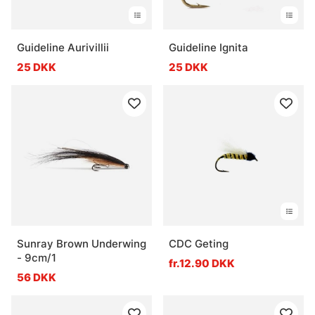
Guideline Aurivillii
Guideline Ignita
25 DKK
25 DKK
Sunray Brown Underwing
CDC Geting
- 9cm/1
fr.12.90 DKK
56 DKK