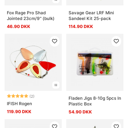
Fox Rage Pro Shad
Savage Gear LRF Mini
Jointed 23cm/9'' (bulk)
Sandeel Kit 25-pack
46.90 DKK
114.90 DKK
Vurdering:
5.0 ud af 5 stjerner
(2)
Fladen Jigs 8-10g 5pcs In
IFISH Rogen
Plastic Box
119.90 DKK
54.90 DKK