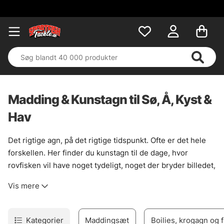
Madding & Kunstagn til Sø, Å, Kyst &
Hav
Det rigtige agn, på det rigtige tidspunkt. Ofte er det hele
forskellen. Her finder du kunstagn til de dage, hvor
rovfisken vil have noget tydeligt, noget der bryder billedet,
eller bare noget der går lidt skævt og levende i vandet. Til
Vis mere
gedde langs sivkanter, aborre i strømkanter og sandart,
når lyset falder. Bredt udvalg, ja. Men med mening i rodet.
Til fiskeri hvor gangen styres med stangtoppen, er
Kategorier
Maddingsæt
Boilies, krogagn og 