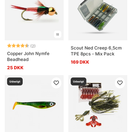
Vurdering:
4.5 ud af 5 stjerner
(2)
Scout Ned Creep 6,5cm
Copper John Nymfe
TPE 8pcs - Mix Pack
Beadhead
169 DKK
25 DKK
Udsolgt
Udsolgt