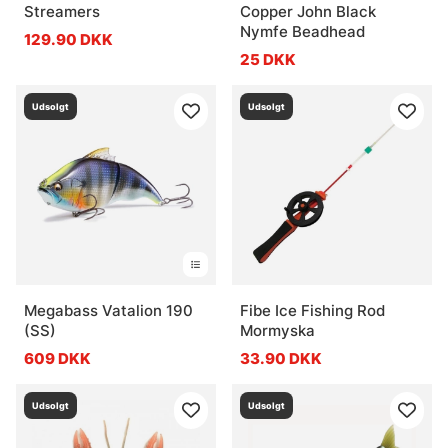
Streamers
Copper John Black
Nymfe Beadhead
129.90 DKK
25 DKK
Udsolgt
Udsolgt
Megabass Vatalion 190
Fibe Ice Fishing Rod
(SS)
Mormyska
609 DKK
33.90 DKK
Udsolgt
Udsolgt