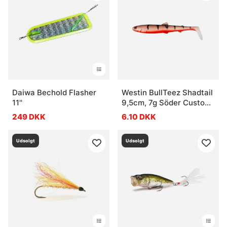
Daiwa Bechold Flasher
Westin BullTeez Shadtail
11''
9,5cm, 7g Söder Custom
- Red Ghost Perch
249 DKK
6.10 DKK
Udsolgt
Udsolgt