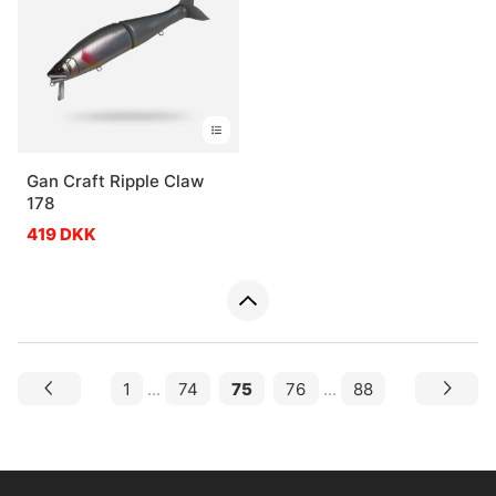
Gan Craft Ripple Claw
178
419 DKK
1
...
74
75
76
...
88