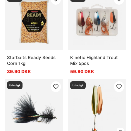
Hvad er et jerkbait?
Hvad er en wobbler?
Hvad er en swimbait?
Starbaits Ready Seeds
Kinetic Highland Trout
Corn 1kg
Mix 5pcs
39.90 DKK
59.90 DKK
Udsolgt
Udsolgt