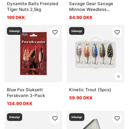
Dynamite Baits Frenzied
Savage Gear Savage
Tiger Nuts 2,5kg
Minnow Weedless
12.5cm 28g Sinking 2+1 -
199 DKK
84.90 DKK
Green Silver
Udsolgt
Udsolgt
Blue Fox Sluksett
Kinetic Trout (5pcs)
Ferskvann 3-Pack
59.90 DKK
134.90 DKK
Udsolgt
Udsolgt