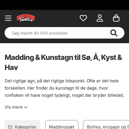
Madding & Kunstagn til Sø, Å, Kyst &
Hav
Det rigtige agn, på det rigtige tidspunkt. Ofte er det hele
forskellen. Her finder du kunstagn til de dage, hvor
rovfisken vil have noget tydeligt, noget der bryder billedet,
eller bare noget der går lidt skævt og levende i vandet. Til
Vis mere
gedde langs sivkanter, aborre i strømkanter og sandart,
når lyset falder. Bredt udvalg, ja. Men med mening i rodet.
Til fiskeri hvor gangen styres med stangtoppen, er
Kategorier
Maddingsæt
Boilies, krogagn og 