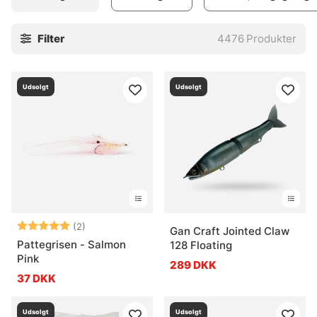
jerkbaits
et stærkt valg. Korte ryk, pauser, ny retning. Når
fisken hellere vil have en mere jævn og vrikkende gang,
Filter
4476
Produkter
passer
crankbaits og woblere
ofte bedre. Og når
præsentationen skal være stor, rolig og lokkende gennem
vandet, er
swimbaits
et klogt kort. Små forskelle. Stor
Udsolgt
Udsolgt
effekt.
Jerkbaits
Swimbaits
Crankbaits
Alle geddeagn
Vurdering:
5.0 ud af 5 stjerner
(2)
Gan Craft Jointed Claw
Ofte stillede spørgsmål om kunstagn
Pattegrisen - Salmon
128 Floating
Pink
289 DKK
Hvad er kunstagn?
37 DKK
Udsolgt
Udsolgt