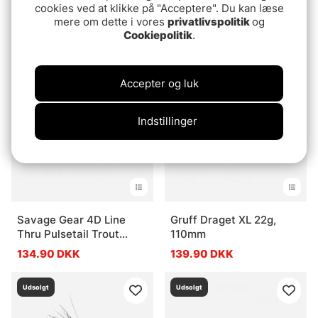
Berkley Zilla Spinnerbait
FKP Gear Jiglure JL4
cookies ved at klikke på "Acceptere". Du kan læse
mere om dette i vores
privatlivspolitik
og
9cm
84.90 DKK
84.90 DKK
Cookiepolitik
.
54.90 DKK
Udsolgt
Udsolgt
Accepter og luk
Indstillinger
Savage Gear 4D Line
Gruff Draget XL 22g,
Thru Pulsetail Trout
110mm
16cm 51g
134.90 DKK
139.90 DKK
Udsolgt
Udsolgt