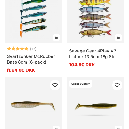
Hvad er et jerkbait?
Hvad er en wobbler?
Hvad er en swimbait?
Vurdering:
5.0 ud af 5 stjerner
(12)
Savage Gear 4Play V2
Svartzonker McRubber
Liplure 13,5cm 18g Slow
Bass 8cm (6-pack)
Float
104.90 DKK
fr.64.90 DKK
Söder Custom