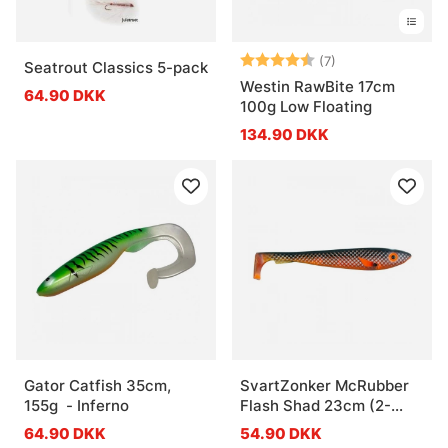
Vurdering:
4.9 ud af 5 stje
(7)
Seatrout Classics 5-pack
Westin RawBite 17cm
64.90 DKK
100g Low Floating
134.90 DKK
Gator Catfish 35cm,
SvartZonker McRubber
155g - Inferno
Flash Shad 23cm (2-
pack) - Black Back
64.90 DKK
54.90 DKK
Motoroil