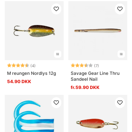
Vurdering:
4.8 ud af 5 stjerner
Vurdering:
3.7 ud af 5 stje
(4)
(7)
M reungen Nordlys 12g
Savage Gear Line Thru
Sandeel Nail
54.90 DKK
fr.59.90 DKK