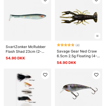
Vurdering:
4.5 ud af 5 stje
(4)
SvartZonker McRubber
Savage Gear Ned Craw
Flash Shad 23cm (2-
6.5cm 2.5g Floating (4-
pack) - UV Black Back
54.90 DKK
pack)
54.90 DKK