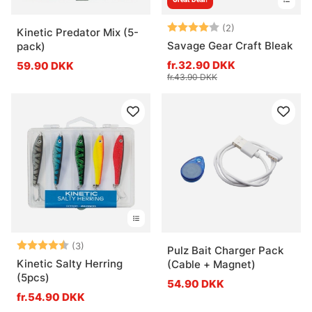
Vurdering:
4.0 ud af 5 stje
(2)
Kinetic Predator Mix (5-
Savage Gear Craft Bleak
pack)
fr.32.90 DKK
59.90 DKK
fr.43.90 DKK
Vurdering:
4.7 ud af 5 stjerner
(3)
Pulz Bait Charger Pack
Kinetic Salty Herring
(Cable + Magnet)
(5pcs)
54.90 DKK
fr.54.90 DKK