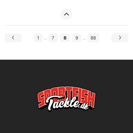
1
...
7
8
9
...
88