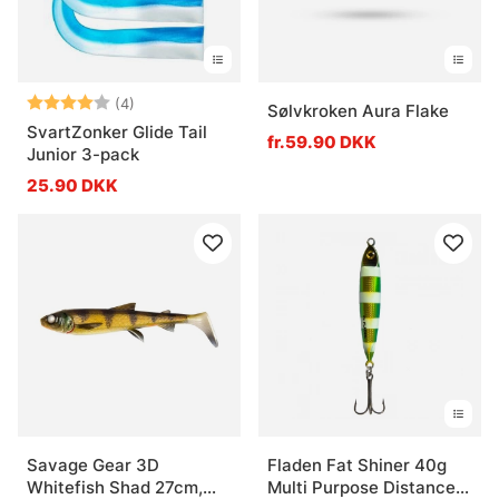
Vurdering:
4.0 ud af 5 stjerner
(4)
Sølvkroken Aura Flake
SvartZonker Glide Tail
fr.59.90 DKK
Junior 3-pack
25.90 DKK
Savage Gear 3D
Fladen Fat Shiner 40g
Whitefish Shad 27cm,
Multi Purpose Distance