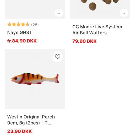
Vurdering:
4.6 ud af 5 stjerner
(25)
CC Moore Live System
Nays GHST
Air Ball Wafters
fr.84.90 DKK
79.90 DKK
Westin Original Perch
9cm, 8g (2pcs) - T
Orange Perch
23.90 DKK