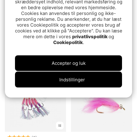
skræddersyet indhold, relevant markedsføring og
en bedre oplevelse med vores hjemmeside.
Cookies kan anvendes til personlig og ikke-
personlig reklame. Du anerkender, at du har læst
vores Cookiepolitik og accepterer vores brug af
cookies ved at klikke på "Acceptere". Du kan læse
mere om dette i vores
privatlivspolitik
og
Vurdering:
4.4 ud af 5 stjerner
Vurdering:
5.0 ud af 5 stje
(8)
(5)
Cookiepolitik
.
Gator Gum 18cm, 45g (1-
Myran Wipp Dubbel
pack)
54.90 DKK
fr.49.90 DKK
Accepter og luk
Indstillinger