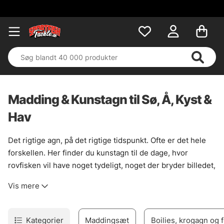
Madding & Kunstagn til Sø, Å, Kyst &
Hav
Det rigtige agn, på det rigtige tidspunkt. Ofte er det hele
forskellen. Her finder du kunstagn til de dage, hvor
rovfisken vil have noget tydeligt, noget der bryder billedet,
eller bare noget der går lidt skævt og levende i vandet. Til
Vis mere
gedde langs sivkanter, aborre i strømkanter og sandart,
når lyset falder. Bredt udvalg, ja. Men med mening i rodet.
Til fiskeri hvor gangen styres med stangtoppen, er
Kategorier
Maddingsæt
Boilies, krogagn og 