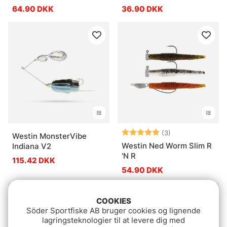
152g - Zander
Pirk
64.90 DKK
36.90 DKK
Vurdering:
5.0 ud af 5 stje
(3)
Westin MonsterVibe
Westin Ned Worm Slim R
Indiana V2
'N R
115.42 DKK
54.90 DKK
COOKIES
Söder Sportfiske AB bruger cookies og lignende
lagringsteknologier til at levere dig med