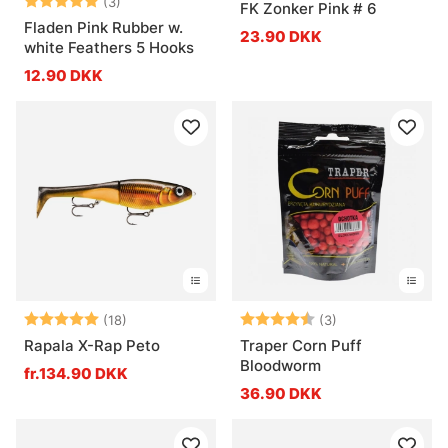
Vurdering:
5.0 ud af 5 stjerner
(3)
FK Zonker Pink # 6
Fladen Pink Rubber w.
23.90 DKK
white Feathers 5 Hooks
12.90 DKK
Vurdering:
5.0 ud af 5 stjerner
Vurdering:
4.7 ud af 5 stje
(18)
(3)
Rapala X-Rap Peto
Traper Corn Puff
Bloodworm
fr.134.90 DKK
36.90 DKK