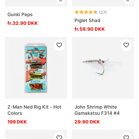
Vurdering:
4.7 ud af 5 stj
(27)
Gunki Peps
Piglet Shad
fr.32.90 DKK
fr.59.90 DKK
Z-Man Ned Rig Kit - Hot
John Shrimp White
Colors
Gamakatsu F314 #4
199 DKK
29.90 DKK