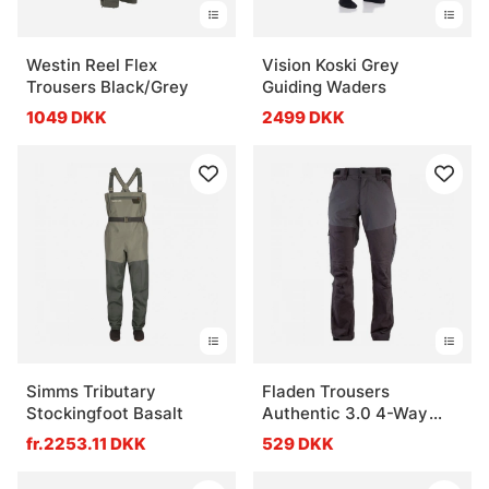
Westin Reel Flex
Vision Koski Grey
Trousers Black/Grey
Guiding Waders
1049 DKK
2499 DKK
Simms Tributary
Fladen Trousers
Stockingfoot Basalt
Authentic 3.0 4-Way
Stretch, Grey/Black
fr.2253.11 DKK
529 DKK