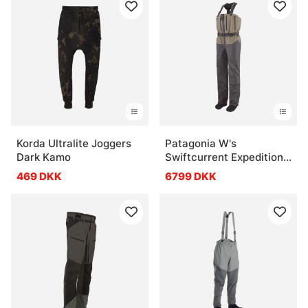
Korda Ultralite Joggers
Patagonia W's
Dark Kamo
Swiftcurrent Expedition
Zip Front Waders RVGN
469 DKK
6799 DKK