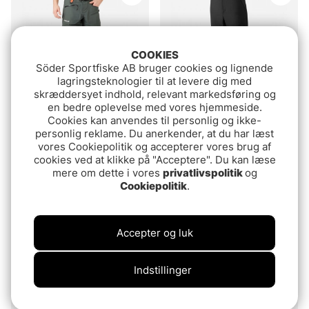
COOKIES
Söder Sportfiske AB bruger cookies og lignende
lagringsteknologier til at levere dig med
skræddersyet indhold, relevant markedsføring og
en bedre oplevelse med vores hjemmeside.
Cookies kan anvendes til personlig og ikke-
Guideline Laxa Waist
Patagonia M's Altvia
personlig reklame. Du anerkender, at du har læst
Wader
Trail Pants Reg Black
vores Cookiepolitik og accepterer vores brug af
cookies ved at klikke på "Acceptere". Du kan læse
2699 DKK
759 DKK
759 DKK
mere om dette i vores
privatlivspolitik
og
Cookiepolitik
.
Accepter og luk
Indstillinger