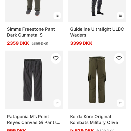
Simms Freestone Pant
Guideline Ultralight ULBC
Dark Gunmetal S
Waders
2359 DKK
3399 DKK
2359 DKK
Patagonia M's Point
Korda Kore Original
Reyes Canvas Gi Pants
Kombats Military Olive
INBK
999 DKK
fr.539 DKK
fr.539 DKK