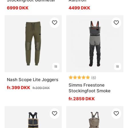
6999 DKK
4499 DKK
Vurdering:
5.0 ud af 5 stje
(6)
Nash Scope Lite Joggers
Simms Freestone
fr.399 DKK
fr.399 DKK
Stockingfoot Smoke
fr.2859 DKK