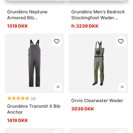
Grundéns Neptune
Grundéns Men's Bedrock
Armored Bib
Stockingfoot Wader
Orange/Olive
Sagebrush
1319 DKK
fr.3239 DKK
Vurdering:
5.0 ud af 5 stjerner
(4)
Orvis Clearwater Wader
Grundéns Transmit X Bib
3039 DKK
Anchor
1419 DKK