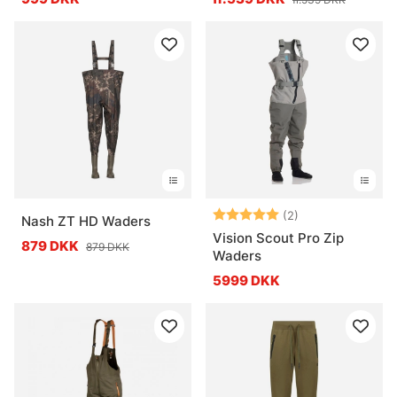
Vurdering:
5.0 ud af 5 stje
(2)
Nash ZT HD Waders
Vision Scout Pro Zip
879 DKK
879 DKK
Waders
5999 DKK