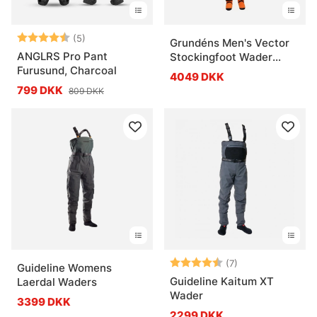
Vurdering:
4.8 ud af 5 stjerner
(5)
Grundéns Men's Vector
ANGLRS Pro Pant
Stockingfoot Wader
Furusund, Charcoal
Anchor
4049 DKK
799 DKK
809 DKK
Vurdering:
4.4 ud af 5 stje
(7)
Guideline Womens
Guideline Kaitum XT
Laerdal Waders
Wader
3399 DKK
2299 DKK