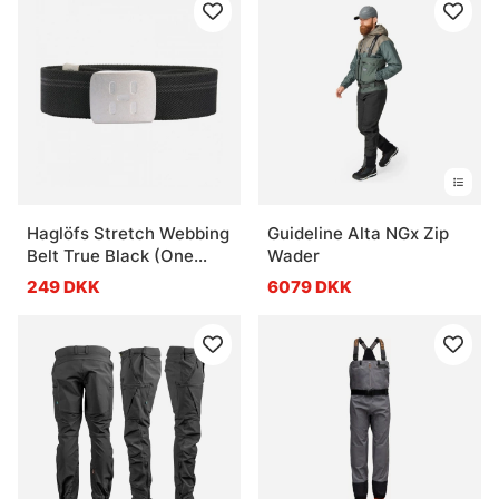
Haglöfs Stretch Webbing
Guideline Alta NGx Zip
Belt True Black (One
Wader
Size)
249 DKK
6079 DKK