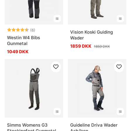
Vurdering:
4.8 ud af 5 stjerner
(6)
Vision Koski Guiding
Westin W4 Bibs
Wader
Gunmetal
1859 DKK
1859 DKK
1049 DKK
Simms Womens G3
Guideline Driva Wader
Stockingfoot Gunmetal
Ash/Iron