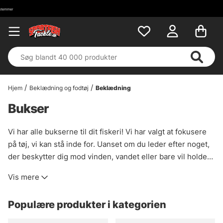
Hjem
Beklædning og fodtøj
Beklædning
Bukser
Vi har alle bukserne til dit fiskeri! Vi har valgt at fokusere
på tøj, vi kan stå inde for. Uanset om du leder efter noget,
der beskytter dig mod vinden, vandet eller bare vil holde
dig varm, så finder du det her på Sportfistackle.com. Hvis
Vis mere
der er et bestemt stykke tøj, du leder efter, som du ikke
finder i vores arsenal, har vi med sikkerhed noget, vi kan
Populære produkter i kategorien
hjælpe dig med alligevel. Bare e-mail os, så hjælper vi dig
med at finde det, du har brug for.