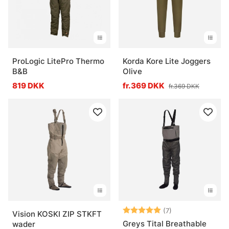
ProLogic LitePro Thermo
Korda Kore Lite Joggers
B&B
Olive
819 DKK
fr.369 DKK
fr.369 DKK
Vurdering:
5.0 ud af 5 stje
(7)
Vision KOSKI ZIP STKFT
Greys Tital Breathable
wader