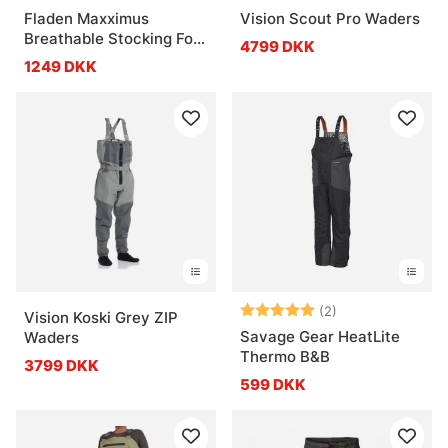
Fladen Maxximus
Vision Scout Pro Waders
Breathable Stocking Foot
4799 DKK
Waders
1249 DKK
Vurdering:
5.0 ud af 5 stje
(2)
Vision Koski Grey ZIP
Savage Gear HeatLite
Waders
Thermo B&B
3799 DKK
599 DKK