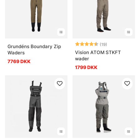
Vurdering:
4.6 ud af 5 stj
(19)
Grundéns Boundary Zip
Vision ATOM STKFT
Waders
wader
7769 DKK
1799 DKK