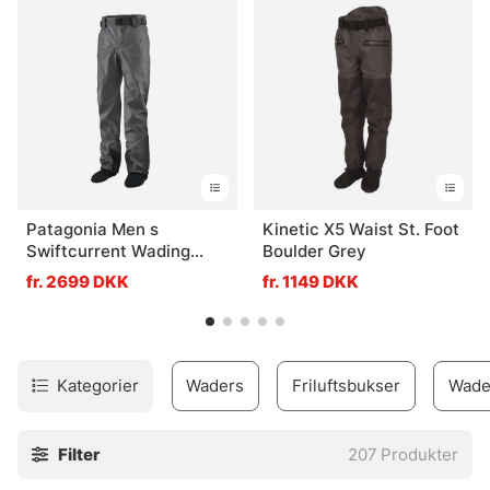
Patagonia Men s
Kinetic X5 Waist St. Foot
Swiftcurrent Wading
Boulder Grey
Pants
fr. 2699 DKK
fr. 1149 DKK
Kategorier
Waders
Friluftsbukser
Wade
Filter
207
Produkter