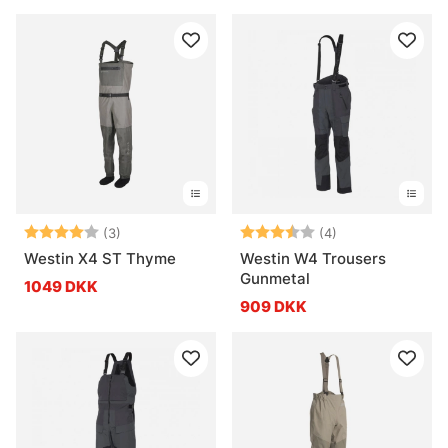
Vurdering:
4.0 ud af 5 stjerner
Vurdering:
3.3 ud af 5 stje
(3)
(4)
Westin X4 ST Thyme
Westin W4 Trousers
Gunmetal
1049 DKK
909 DKK