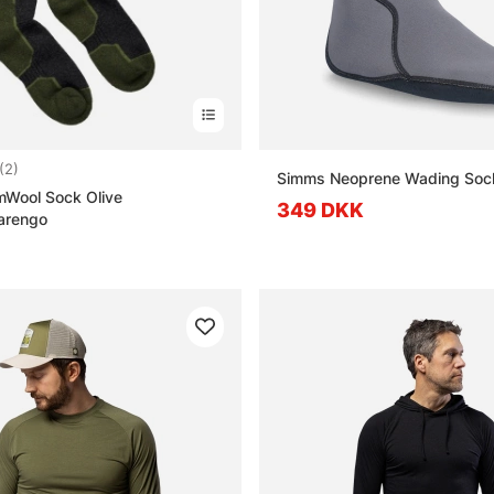
5.0 ud af 5 stjerner
(2)
Simms Neoprene Wading Sock
mWool Sock Olive
349 DKK
Marengo