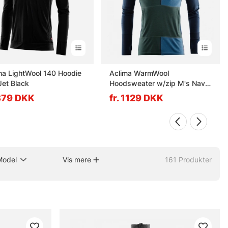
ma LightWool 140 Hoodie
Aclima WarmWool
Jet Black
Hoodsweater w/zip M's Navy
Blazer/Green Gables/Coastal
 879 DKK
fr. 1129 DKK
Fjord
Model
Vis mere
161
Produkter