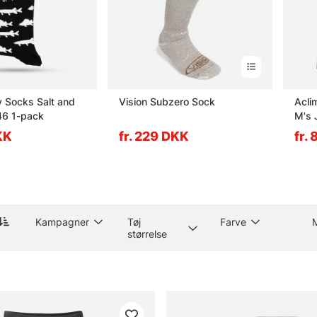
 Socks Salt and
Vision Subzero Sock
Acli
46 1-pack
M's 
KK
fr. 229 DKK
fr.
Kampagner
Tøj
Farve
størrelse