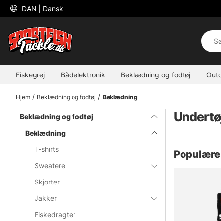
 DAN 
| Dansk
Fiskegrej
Bådelektronik
Beklædning og fodtøj
Out
Hjem
Beklædning og fodtøj
Beklædning
Undertø
Beklædning og fodtøj
Beklædning
T-shirts
Populære 
Sweatere
Skjorter
Jakker
Fiskedragter