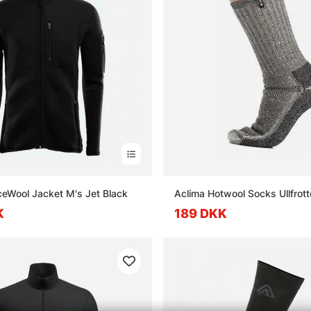
ceWool Jacket M's Jet Black
Aclima Hotwool Socks Ullfrot
K
189 DKK