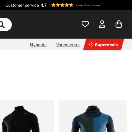
Customer service
4.7
Baseret på 2732 stemmer
Nyheder
Varemærker
Superdeals