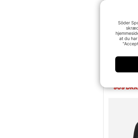
Söder Spo
skræd
hjemmeside
at du har
"Accept
Icebreaker 
Black
909 DKK