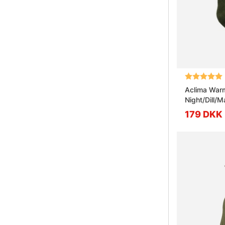
Vurdering:
Aclima War
Night/Dill/
179 DKK