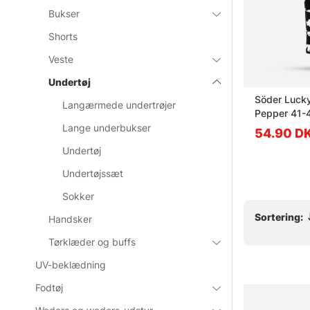
Bukser
Shorts
Veste
Undertøj
213 M's
Westin Energy Midlayer 1/2
Söder Lucky
Langærmede undertrøjer
e Orion
Zip Dark Sage
Pepper 41-
Lange underbukser
fr. 519 DKK
54.90 D
Undertøj
Undertøjssæt
Sokker
Sortering:
Handsker
Tørklæder og buffs
UV-beklædning
Fodtøj