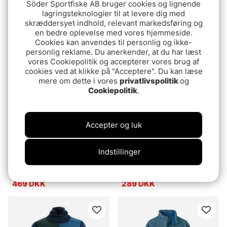
Söder Sportfiske AB bruger cookies og lignende
ANGLRS Sandhamn
ANGLRS Strömmen Matt
lagringsteknologier til at levere dig med
Transparent Dark Brown
Dark Brown
skræddersyet indhold, relevant markedsføring og
to Light Brown Gradient
269 DKK
339 DKK
en bedre oplevelse med vores hjemmeside.
Cookies kan anvendes til personlig og ikke-
personlig reklame. Du anerkender, at du har læst
vores Cookiepolitik og accepterer vores brug af
cookies ved at klikke på "Acceptere". Du kan læse
mere om dette i vores
privatlivspolitik
og
Cookiepolitik
.
Accepter og luk
Indstillinger
Westin Script Hoodie
SQRTN Grayling Trucker
Grey Melange
Cap Soft Green
469 DKK
289 DKK