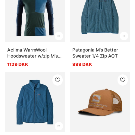
Aclima WarmWool
Patagonia M's Better
Hoodsweater w/zip M's
Sweater 1/4 Zip AQT
Navy Blazer/Green
1129 DKK
999 DKK
Gables/Coastal Fjord