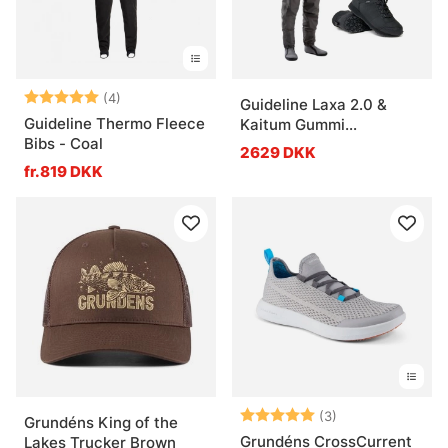
Vurdering:
5.0 ud af 5 stjerner
(4)
Guideline Laxa 2.0 &
Guideline Thermo Fleece
Kaitum Gummi
Bibs - Coal
Vadarpaket
2629 DKK
fr.819 DKK
Vurdering:
5.0 ud af 5 stje
(3)
Grundéns King of the
Grundéns CrossCurrent
Lakes Trucker Brown