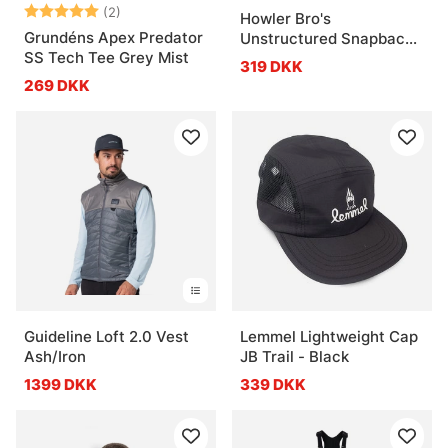
Vurdering:
5.0 ud af 5 stjerner
(2)
Howler Bro's
Grundéns Apex Predator
Unstructured Snapback
SS Tech Tee Grey Mist
Hats Hermanos - Old
319 DKK
Gold Corduroy
269 DKK
Guideline Loft 2.0 Vest
Lemmel Lightweight Cap
Ash/Iron
JB Trail - Black
1399 DKK
339 DKK