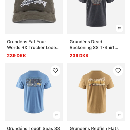
Grundéns Eat Your
Grundéns Dead
Words RX Trucker Loden
Reckoning SS T-Shirt
Salmon Graphic
Heather Charcoal
239 DKK
239 DKK
Grundéns Tough Seas SS
Grundéns Redfish Flats