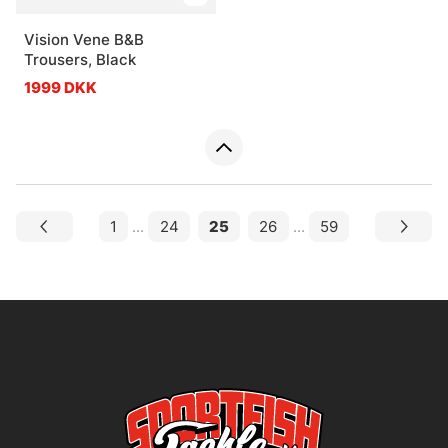
Vision Vene B&B
Trousers, Black
1999 DKK
1
...
24
25
26
...
59