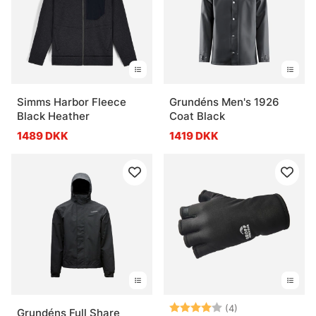
Simms Harbor Fleece
Grundéns Men's 1926
Black Heather
Coat Black
1489 DKK
1419 DKK
Vurdering:
4.0 ud af 5 stje
(4)
Grundéns Full Share