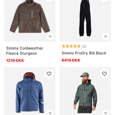
Vurdering:
5.0 ud af 5 stje
(2)
Simms Coldweather
Simms ProDry Bib Black
Fleece Sturgeon
6419 DKK
1219 DKK