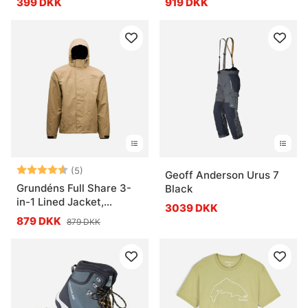
399 DKK
919 DKK
Vurdering:
4.4 ud af 5 stjerner
(5)
Geoff Anderson Urus 7
Grundéns Full Share 3-
Black
in-1 Lined Jacket,
3039 DKK
Petrified Oak
879 DKK
879 DKK