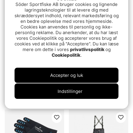
Söder Sportfiske AB bruger cookies og lignende
Black
Jacket PNGR
3199 DKK
lagringsteknologier til at levere dig med
469 DKK
skræddersyet indhold, relevant markedsføring og
en bedre oplevelse med vores hjemmeside.
Cookies kan anvendes til personlig og ikke-
personlig reklame. Du anerkender, at du har læst
vores Cookiepolitik og accepterer vores brug af
cookies ved at klikke på "Acceptere". Du kan læse
mere om dette i vores
privatlivspolitik
og
Cookiepolitik
.
Accepter og luk
Aclima WarmWool Boxer
Grizzly Kids Boot
Indstillinger
M's Black Motion
199 DKK
329 DKK