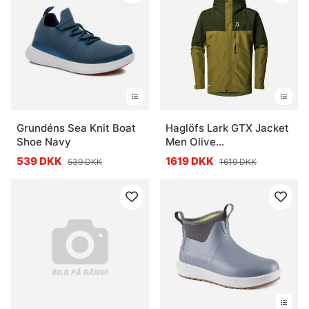
Grundéns Sea Knit Boat
Haglöfs Lark GTX Jacket
Shoe Navy
Men Olive
Green/Seaweed Green
539 DKK
1619 DKK
539 DKK
1619 DKK