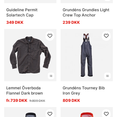
Guideline Permit
Grundéns Grundies Light
Solartech Cap
Crew Top Anchor
349 DKK
239 DKK
Lemmel Överboda
Grundéns Tourney Bib
Flannel Dark brown
Iron Grey
fr.739 DKK
809 DKK
fr.809 DKK