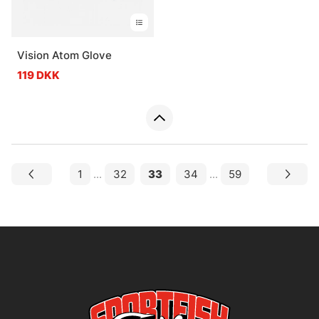
Vision Atom Glove
119 DKK
1
...
32
33
34
...
59