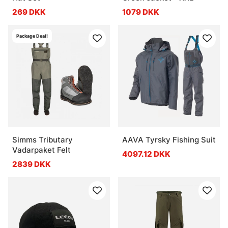
269 DKK
1079 DKK
Package Deal!
Simms Tributary
AAVA Tyrsky Fishing Suit
Vadarpaket Felt
4097.12 DKK
2839 DKK