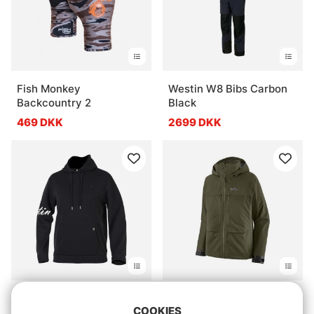
Fish Monkey
Westin W8 Bibs Carbon
Backcountry 2
Black
469 DKK
2699 DKK
Vurdering:
5.0 ud af 5 stjerner
(2)
Patagonia M's
COOKIES
Westin Script Hoodie Ink
Swiftcurrent Wading