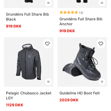
Vurdering:
5.0 ud af 5 stje
(4)
Grundéns Full Share Bib
Grundéns Full Share Bib
Black
Anchor
919 DKK
919 DKK
Pelagic Chubasco Jacket
Guideline HD Boot Felt
LGY
2029 DKK
1129 DKK