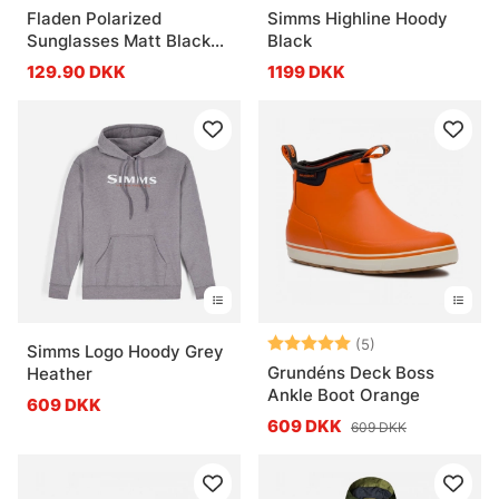
Fladen Polarized
Simms Highline Hoody
Sunglasses Matt Black
Black
Green/Grey Revo Lens
129.90 DKK
1199 DKK
Vurdering:
5.0 ud af 5 stje
(5)
Simms Logo Hoody Grey
Grundéns Deck Boss
Heather
Ankle Boot Orange
609 DKK
609 DKK
609 DKK