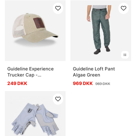
Guideline Experience
Guideline Loft Pant
Trucker Cap -
Algae Green
Khaki/Ivory
249 DKK
969 DKK
969 DKK