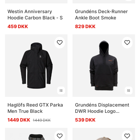
Westin Anniversary
Grundéns Deck-Runner
Hoodie Carbon Black - S
Ankle Boot Smoke
459 DKK
829 DKK
Haglöfs Reed GTX Parka
Grundéns Displacement
Men True Black
DWR Hoodie Logo
Anchor Black
1449 DKK
539 DKK
1449 DKK