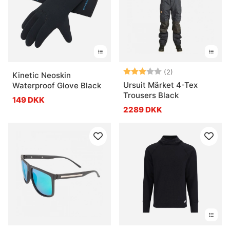
Vurdering:
3.0 ud af 5 stje
(2)
Kinetic Neoskin
Ursuit Märket 4-Tex
Waterproof Glove Black
Trousers Black
149 DKK
2289 DKK