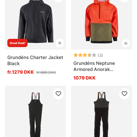
Great Deal!
Vurdering:
3.7 ud af 5 stje
(3)
Grundéns Charter Jacket
Grundéns Neptune
Black
Armored Anorak
fr.1279 DKK
fr.1889 DKK
Orange/Olive
1079 DKK