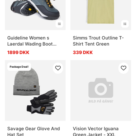
Guideline Women s
Simms Trout Outline T-
Laerdal Wading Boot
Shirt Tent Green
Vibram
1899 DKK
339 DKK
Package Deal!
Savage Gear Glove And
Vision Vector Iguana
Hat Set
Green Jacket - XXL