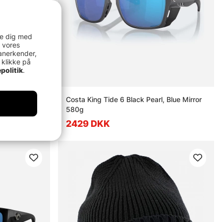
re dig med
 vores
anerkender,
 klikke på
politik
.
 - Green
Costa King Tide 6 Black Pearl, Blue Mirror
580g
2429 DKK