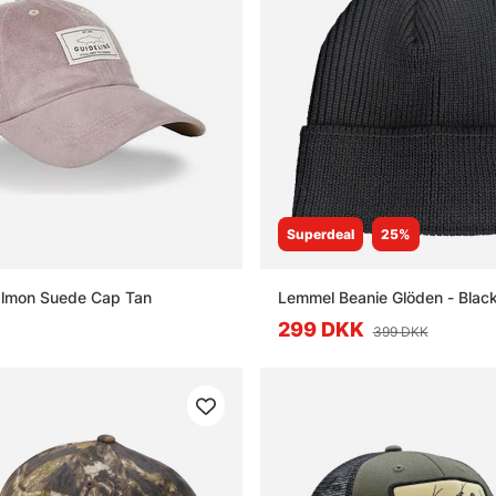
Superdeal
25%
Guideline Salmon Suede Cap Tan
Lemmel Beanie Glöden - Blac
299 DKK
399 DKK