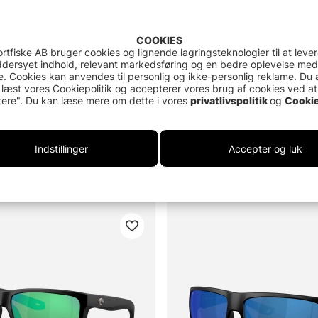
COOKIES
rtfiske AB bruger cookies og lignende lagringsteknologier til at leve
dersyet indhold, relevant markedsføring og en bedre oplevelse med
. Cookies kan anvendes til personlig og ikke-personlig reklame. Du 
 læst vores Cookiepolitik og accepterer vores brug af cookies ved at
ere". Du kan læse mere om dette i vores
privatlivspolitik
og
Cookie
van Matte Tortoise Gray 580G
Costa Fantail Pro Matte Black
Indstillinger
Accepter og luk
Mirror 580G
K
1929 DKK