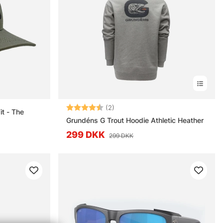
Vurdering:
4.5 ud af 5 stjerner
(2)
t - The
Grundéns G Trout Hoodie Athletic Heather
299 DKK
299 DKK