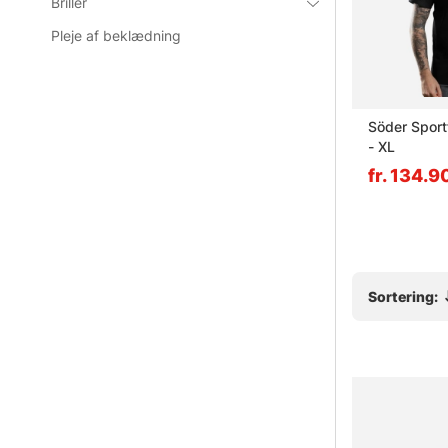
Briller
Pleje af beklædning
Outlet
fort
Leech Obsidian Yellow
Söder Sportf
L
Photochromatic Lens
- XL
399 DKK
fr. 134.
Sortering: