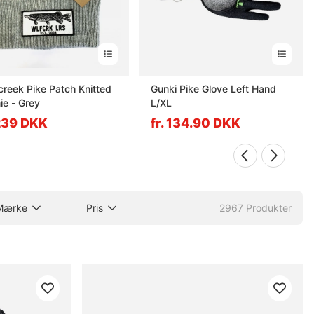
creek Pike Patch Knitted
Gunki Pike Glove Left Hand
ie - Grey
L/XL
 239 DKK
fr. 134.90 DKK
Mærke
Pris
2967
Produkter