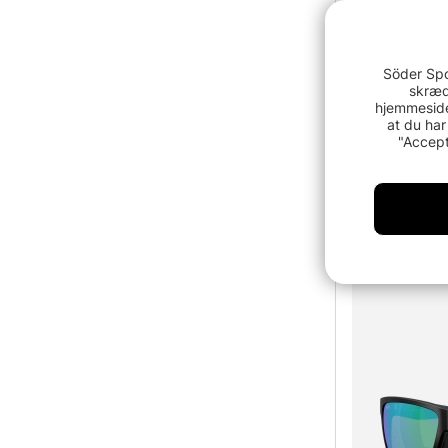
Söder Spo
skræd
hjemmeside
at du har
"Accept
Costa Sulli
1659 DK