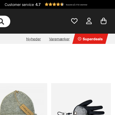
Customer service
4.7
Baseret på 2732 stemmer
Nyheder
Varemærker
Superdeals