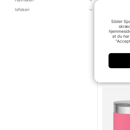
Isfiskeri
Söder Spo
skræd
hjemmeside
at du har
"Accept
Yeti Ramble
- Seafoam
219 DKK