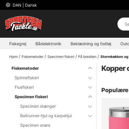
 DAN 
| Dansk
Fiskegrej
Bådelektronik
Beklædning og fodtøj
Out
Hjem
Fiskemetoder
Specimen fiskeri
På bredden
Stormkøkken og
Kopper 
Fiskemetoder
Spinnefiskeri
Fluefiskeri
Populære 
Specimen fiskeri
Specimen stænger
Baitrunner-hjul og karpehjul
Specimen snøre