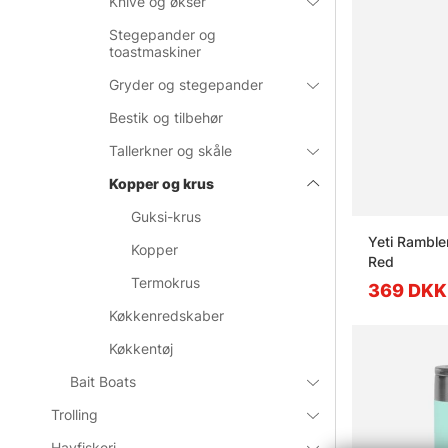
Knive og økser
Stegepander og
toastmaskiner
Gryder og stegepander
Bestik og tilbehør
Tallerkner og skåle
Kopper og krus
Guksi-krus
Yeti Ramble
Kopper
Red
Termokrus
369 DKK
Køkkenredskaber
Køkkentøj
Bait Boats
Trolling
Havfiskeri