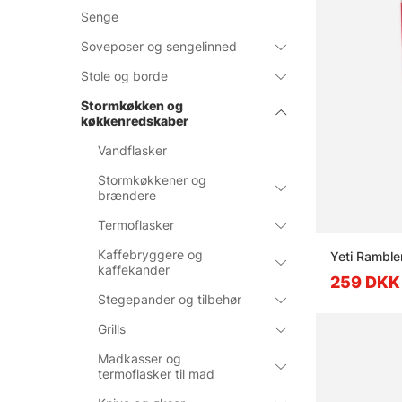
Senge
Soveposer og sengelinned
Stole og borde
Stormkøkken og
køkkenredskaber
Vandflasker
Stormkøkkener og
brændere
Termoflasker
Kaffebryggere og
Yeti Ramble
kaffekander
259 DKK
Stegepander og tilbehør
Grills
Madkasser og
termoflasker til mad