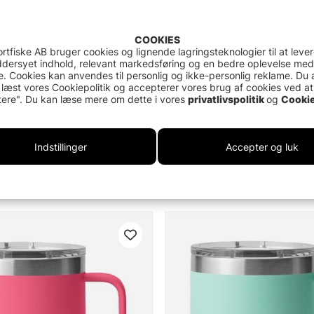
COOKIES
rtfiske AB bruger cookies og lignende lagringsteknologier til at leve
dersyet indhold, relevant markedsføring og en bedre oplevelse med
. Cookies kan anvendes til personlig og ikke-personlig reklame. Du 
 læst vores Cookiepolitik og accepterer vores brug af cookies ved at
ere". Du kan læse mere om dette i vores
privatlivspolitik
og
Cookie
Indstillinger
Accepter og luk
r 8 Oz Stackable Cup Ceramic
Yeti Rambler 25 Oz Straw Mu
319 DKK