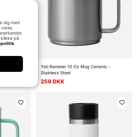
re dig med
 vores
anerkender,
 klikke på
politik
.
g - Black
Yeti Rambler 10 Oz Mug Ceramic -
Stainless Steel
259 DKK