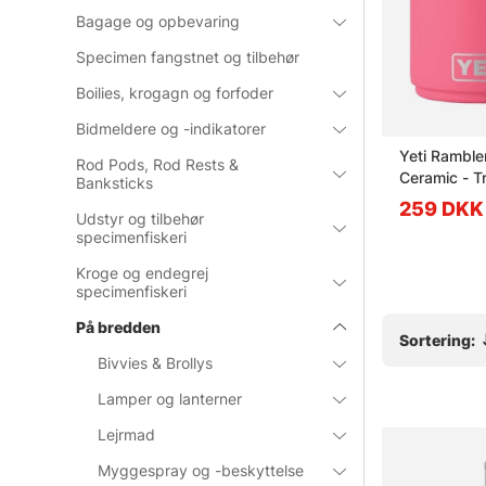
Bagage og opbevaring
Specimen fangstnet og tilbehør
Boilies, krogagn og forfoder
Bidmeldere og -indikatorer
p - Magnus
Yeti Rambler 10 Oz Mug
Yeti Ramble
Rod Pods, Rod Rests &
Ceramic - Stainless Steel
Ceramic - Tr
Banksticks
259 DKK
259 DKK
99 DKK
Udstyr og tilbehør
specimenfiskeri
Kroge og endegrej
specimenfiskeri
På bredden
Sortering:
Bivvies & Brollys
Lamper og lanterner
Lejrmad
Myggespray og -beskyttelse