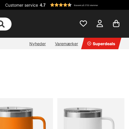
Customer service
4.7
Baseret på 2732 stemmer
Nyheder
Varemærker
Superdeals