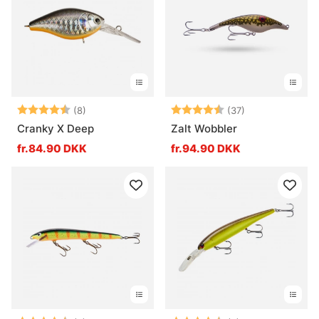
Vurdering:
4.9 ud af 5 stjerner
Vurdering:
4.7 ud af 5 stj
(8)
(37)
Cranky X Deep
Zalt Wobbler
fr.84.90 DKK
fr.94.90 DKK