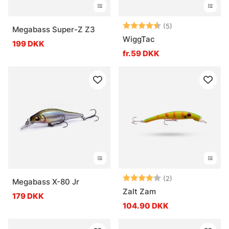
Vurdering:
4.4 ud af 5 stje
(5)
Megabass Super-Z Z3
WiggTac
199 DKK
fr.59 DKK
Vurdering:
4.0 ud af 5 stje
(2)
Megabass X-80 Jr
Zalt Zam
179 DKK
104.90 DKK