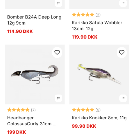
Vurdering:
5.0 ud af 5 stje
(2)
Bomber B24A Deep Long
Karikko Satula Wobbler
12g 9cm
13cm, 12g
114.90 DKK
119.90 DKK
Vurdering:
5.0 ud af 5 stjerner
Vurdering:
5.0 ud af 5 stje
(7)
(9)
Headbanger
Karikko Knokker 8cm, 11g
ColossusCurly 31cm,
99.90 DKK
170g
199 DKK