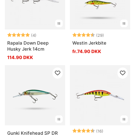
Vurdering:
5.0 ud af 5 stjerner
Vurdering:
4.2 ud af 5 stj
(4)
(29)
Rapala Down Deep
Westin Jerkbite
Husky Jerk 14cm
fr.74.90 DKK
114.90 DKK
Vurdering:
4.4 ud af 5 stj
(16)
Gunki Knifehead SP DR