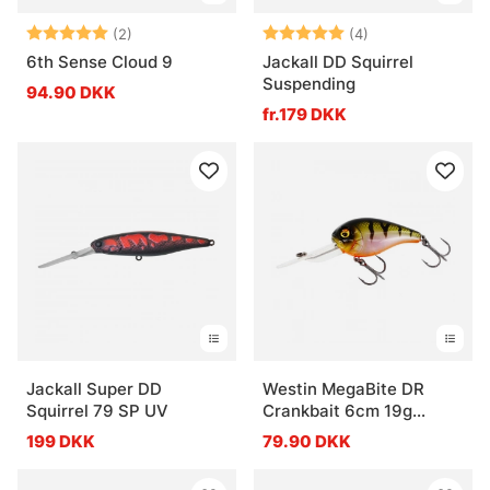
Vurdering:
5.0 ud af 5 stjerner
Vurdering:
5.0 ud af 5 stje
(2)
(4)
6th Sense Cloud 9
Jackall DD Squirrel
Suspending
94.90 DKK
fr.179 DKK
Jackall Super DD
Westin MegaBite DR
Squirrel 79 SP UV
Crankbait 6cm 19g
Floating
199 DKK
79.90 DKK