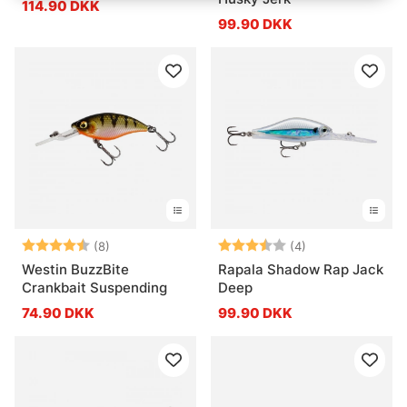
114.90 DKK
99.90 DKK
Vurdering:
4.5 ud af 5 stjerner
Vurdering:
3.3 ud af 5 stje
(8)
(4)
Westin BuzzBite
Rapala Shadow Rap Jack
Crankbait Suspending
Deep
74.90 DKK
99.90 DKK