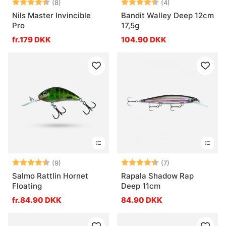
Vurdering:
4.9 ud af 5 stjerner
Vurdering:
4.3 ud af 5 stje
(8)
(4)
Nils Master Invincible
Bandit Walley Deep 12cm
Pro
17,5g
fr.179 DKK
104.90 DKK
Vurdering:
4.4 ud af 5 stjerner
Vurdering:
4.9 ud af 5 stje
(9)
(7)
Salmo Rattlin Hornet
Rapala Shadow Rap
Floating
Deep 11cm
fr.84.90 DKK
84.90 DKK