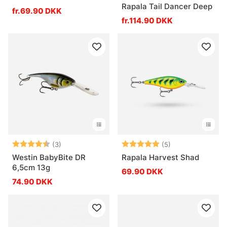
Rapala Tail Dancer Deep
fr.69.90 DKK
fr.114.90 DKK
Vurdering:
4.7 ud af 5 stjerner
Vurdering:
5.0 ud af 5 stje
(3)
(5)
Westin BabyBite DR
Rapala Harvest Shad
6,5cm 13g
69.90 DKK
74.90 DKK