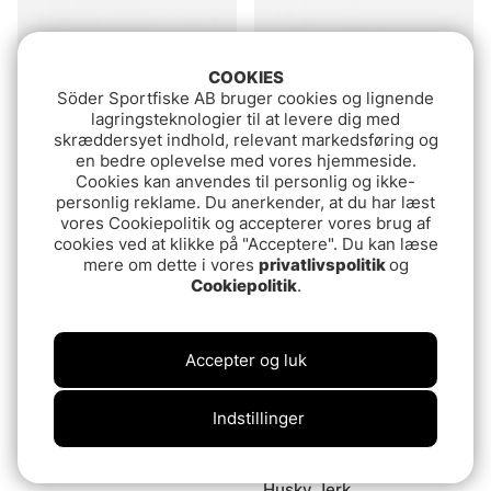
COOKIES
Vurdering:
4.9 ud af 5 stjerner
Vurdering:
4.4 ud af 5 stj
(7)
(28)
Söder Sportfiske AB bruger cookies og lignende
Westin RawBite 17cm
Karikko Wobbler
lagringsteknologier til at levere dig med
skræddersyet indhold, relevant markedsføring og
100g Low Floating
fr.114.90 DKK
en bedre oplevelse med vores hjemmeside.
134.90 DKK
Cookies kan anvendes til personlig og ikke-
personlig reklame. Du anerkender, at du har læst
vores Cookiepolitik og accepterer vores brug af
cookies ved at klikke på "Acceptere". Du kan læse
mere om dette i vores
privatlivspolitik
og
Cookiepolitik
.
Accepter og luk
Indstillinger
Vurdering:
4.0 ud af 5 stjerner
Vurdering:
5.0 ud af 5 stje
(2)
(4)
Zalt Soft
Rapala Down Deep
Husky Jerk