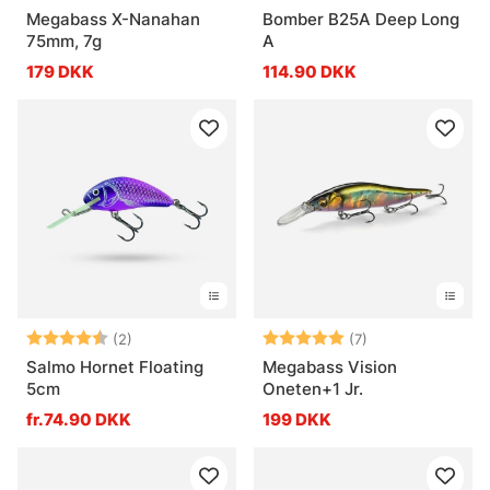
Megabass X-Nanahan
Bomber B25A Deep Long
75mm, 7g
A
179 DKK
114.90 DKK
Vurdering:
4.5 ud af 5 stjerner
Vurdering:
5.0 ud af 5 stje
(2)
(7)
Salmo Hornet Floating
Megabass Vision
5cm
Oneten+1 Jr.
fr.74.90 DKK
199 DKK