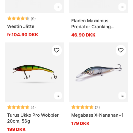
Vurdering:
4.6 ud af 5 stjerner
(9)
Fladen Maxximus
Westin Jätte
Predator Cranking
Minnow 40mm 6g
fr.104.90 DKK
46.90 DKK
Vurdering:
5.0 ud af 5 stjerner
Vurdering:
5.0 ud af 5 stje
(4)
(2)
Turus Ukko Pro Wobbler
Megabass X-Nanahan+1
20cm, 56g
179 DKK
199 DKK