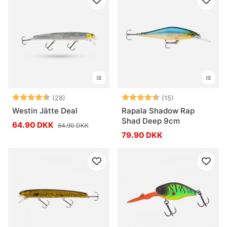
Vurdering:
4.6 ud af 5 stjerner
Vurdering:
4.5 ud af 5 stj
(28)
(15)
Westin Jätte Deal
Rapala Shadow Rap
Shad Deep 9cm
64.90 DKK
64.90 DKK
79.90 DKK