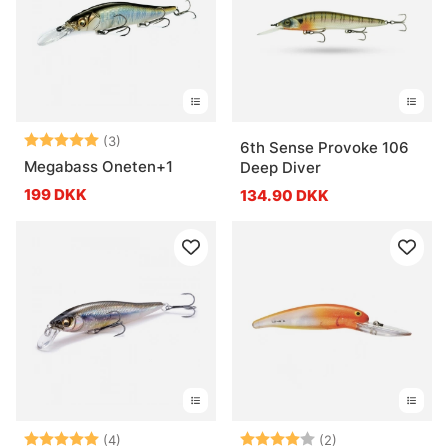
Vurdering:
5.0 ud af 5 stjerner
(3)
6th Sense Provoke 106
Megabass Oneten+1
Deep Diver
199 DKK
134.90 DKK
Vurdering:
5.0 ud af 5 stjerner
Vurdering:
4.0 ud af 5 stje
(4)
(2)