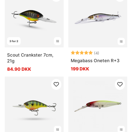
3 for 2
Vurdering:
5.0 ud af 5 stje
(4)
Scout Crankster 7cm,
Megabass Oneten R+3
21g
199 DKK
84.90 DKK